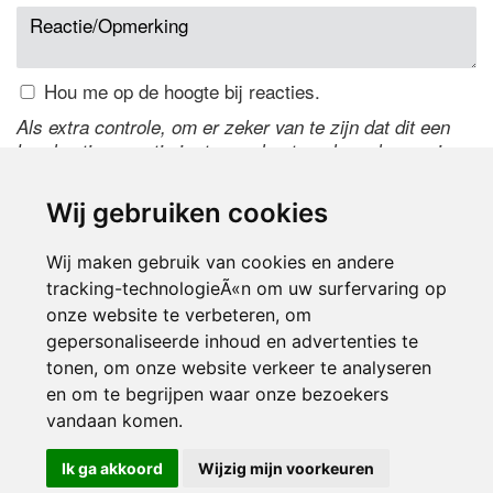
Hou me op de hoogte bij reacties.
Als extra controle, om er zeker van te zijn dat dit een
handmatige reactie is, typ onderstaande code over in
het tekstveld ernaast. Is het niet te lezen? Klik
hier
om
de code te wijzigen.
Wij gebruiken cookies
Wij maken gebruik van cookies en andere
tracking-technologieÃ«n om uw surfervaring op
onze website te verbeteren, om
gepersonaliseerde inhoud en advertenties te
tonen, om onze website verkeer te analyseren
en om te begrijpen waar onze bezoekers
Inloggen
vandaan komen.
Ik ga akkoord
Wijzig mijn voorkeuren
© 2000-2026 UFE Media:
Managersonline.nl
|
Brisk magazine
Partners:
Autowereld.com
|
Personeelsnet
| ABM Financial News