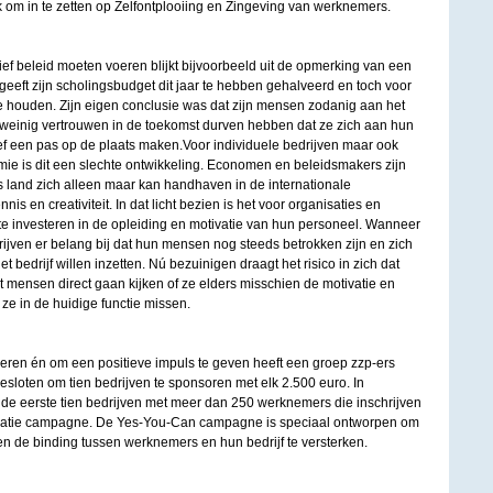
jk om in te zetten op Zelfontplooiing en Zingeving van werknemers.
ief beleid moeten voeren blijkt bijvoorbeeld uit de opmerking van een
eft zijn scholingsbudget dit jaar te hebben gehalveerd en toch voor
 te houden. Zijn eigen conclusie was dat zijn mensen zodanig aan het
o weinig vertrouwen in de toekomst durven hebben dat ze zich aan hun
ief een pas op de plaats maken.Voor individuele bedrijven maar ook
e is dit een slechte ontwikkeling. Economen en beleidsmakers zijn
land zich alleen maar kan handhaven in de internationale
is en creativiteit. In dat licht bezien is het voor organisaties en
k te investeren in de opleiding en motivatie van hun personeel. Wanneer
rijven er belang bij dat hun mensen nog steeds betrokken zijn en zich
 bedrijf willen inzetten. Nú bezuinigen draagt het risico in zich dat
 mensen direct gaan kijken of ze elders misschien de motivatie en
 ze in de huidige functie missen.
veren én om een positieve impuls te geven heeft een groep zzp-ers
besloten om tien bedrijven te sponsoren met elk 2.500 euro. In
e eerste tien bedrijven met meer dan 250 werknemers die inschrijven
vatie campagne. De Yes-You-Can campagne is speciaal ontworpen om
en de binding tussen werknemers en hun bedrijf te versterken.