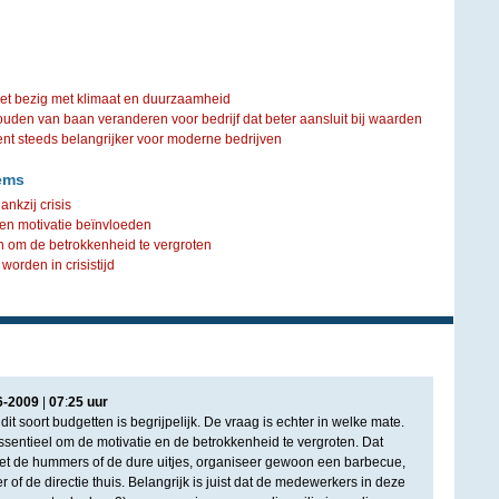
iet bezig met klimaat en duurzaamheid
ouden van baan veranderen voor bedrijf dat beter aansluit bij waarden
steeds belangrijker voor moderne bedrijven
ems
ankzij crisis
 en motivatie beïnvloeden
en om de betrokkenheid te vergroten
orden in crisistijd
6
-
2009
|
07
:
25
uur
it soort budgetten is begrijpelijk. De vraag is echter in welke mate.
t essentieel om de motivatie en de betrokkenheid te vergroten. Dat
t met de hummers of de dure uitjes, organiseer gewoon een barbecue,
 of de directie thuis. Belangrijk is juist dat de medewerkers in deze