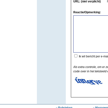
URL: (niet verplicht)
Reactie/Opmerking:
Ik wil bericht per e-ma
Als extra controle, om er z
code over in het tekstveld e
Rubrieken
Managem