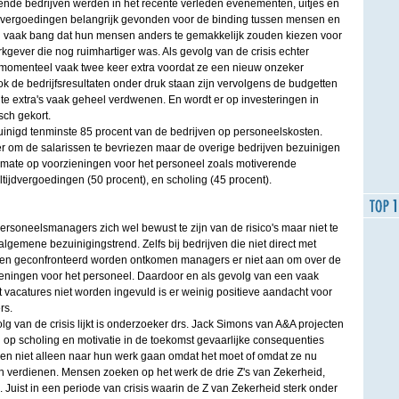
nende bedrijven werden in het recente verleden evenementen, uitjes en
jdvergoedingen belangrijk gevonden voor de binding tussen mensen en
n vaak bang dat hun mensen anders te gemakkelijk zouden kiezen voor
gever die nog ruimhartiger was. Als gevolg van de crisis echter
omenteel vaak twee keer extra voordat ze een nieuw onzeker
 de bedrijfsresultaten onder druk staan zijn vervolgens de budgetten
te extra's vaak geheel verdwenen. En wordt er op investeringen in
sch gekort.
inigd tenminste 85 procent van de bedrijven op personeelskosten.
er om de salarissen te bevriezen maar de overige bedrijven bezuinigen
 mate op voorzieningen voor het personeel zoals motiverende
ltijdvergoedingen (50 procent), en scholing (45 procent).
rsoneelsmanagers zich wel bewust te zijn van de risico's maar niet te
emene bezuinigingstrend. Zelfs bij bedrijven die niet direct met
n geconfronteerd worden ontkomen managers er niet aan om over de
zieningen voor het personeel. Daardoor en als gevolg van een vaak
vacatures niet worden ingevuld is er weinig positieve aandacht voor
rs.
g van de crisis lijkt is onderzoeker drs. Jack Simons van A&A projecten
op scholing en motivatie in de toekomst gevaarlijke consequenties
sen niet alleen naar hun werk gaan omdat het moet of omdat ze nu
 verdienen. Mensen zoeken op het werk de drie Z's van Zekerheid,
. Juist in een periode van crisis waarin de Z van Zekerheid sterk onder