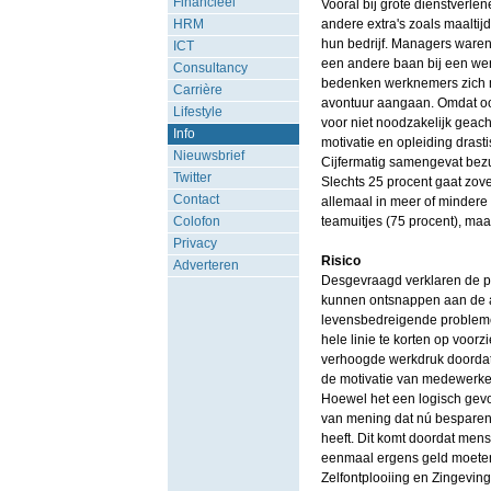
Financieel
Vooral bij grote dienstverle
HRM
andere extra's zoals maalti
hun bedrijf. Managers ware
ICT
een andere baan bij een werk
Consultancy
bedenken werknemers zich m
Carrière
avontuur aangaan. Omdat ook
Lifestyle
voor niet noodzakelijk geach
Info
motivatie en opleiding drasti
Nieuwsbrief
Cijfermatig samengevat bezu
Twitter
Slechts 25 procent gaat zov
Contact
allemaal in meer of mindere
Colofon
teamuitjes (75 procent), maa
Privacy
Risico
Adverteren
Desgevraagd verklaren de pe
kunnen ontsnappen aan de alg
levensbedreigende probleme
hele linie te korten op voor
verhoogde werkdruk doordat 
de motivatie van medewerke
Hoewel het een logisch gevol
van mening dat nú besparen 
heeft. Dit komt doordat men
eenmaal ergens geld moeten
Zelfontplooiing en Zingeving