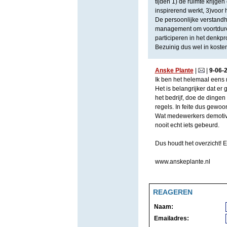
tijden 1) de ruimte krijge
inspirerend werkt, 3)voor 
De persoonlijke verstandh
management om voortduren
participeren in het denkpro
Bezuinig dus wel in kosten
Anske Plante
|
|
9
-
06
-
Ik ben het helemaal eens m
Het is belangrijker dat er
het bedrijf, doe de dingen
regels. In feite dus gewoo
Wat medewerkers demotivee
nooit echt iets gebeurd.
Dus houdt het overzicht!
www.anskeplante.nl
REAGEREN
Naam:
Emailadres: