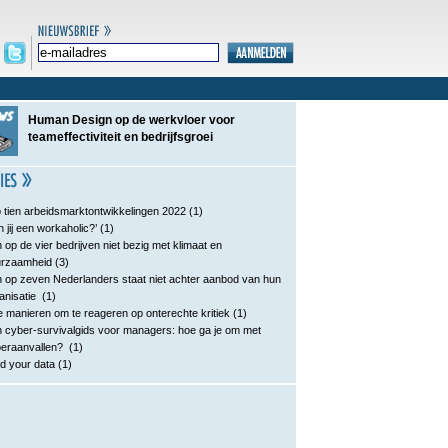
Human Design op de werkvloer voor
teameffectiviteit en bedrijfsgroei
 tien arbeidsmarktontwikkelingen 2022
(1)
n jij een workaholic?’
(1)
 op de vier bedrijven niet bezig met klimaat en
urzaamheid
(3)
 op zeven Nederlanders staat niet achter aanbod van hun
anisatie
(1)
e manieren om te reageren op onterechte kritiek
(1)
 cyber-survivalgids voor managers: hoe ga je om met
eraanvallen?
(1)
d your data
(1)