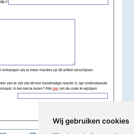
http://
il ontvangen als er meer reacties op dit artikel verschijnen.
eker van te zijn dat dit een handmatige reactie is, typ onderstaande
rnaast. Is het niet te lezen? Klik
hier
om de code te wijzigen.
Wij gebruiken cookies
ent
Info
Mijn Account