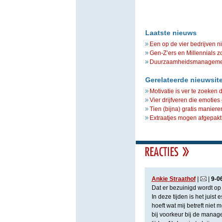
Laatste nieuws
Een op de vier bedrijven n
Gen-Z’ers en Millennials z
Duurzaamheidsmanagement 
Gerelateerde nieuwsit
Motivatie is ver te zoeken d
Vier drijfveren die emoties
Tien (bijna) gratis manier
Extraatjes mogen afgepakt w
Ankie Straathof
|
|
9
-
0
Dat er bezuinigd wordt op d
In deze tijden is het juis
hoeft wat mij betreft nie
bij voorkeur bij de manager