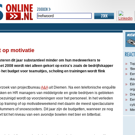
 op motivatie
steren dit jaar substantieel minder om hun medewerkers te
Top
met 2008 wordt niet alleen gekort op extra's zoals de bedrijfskapper
‘Be
het budget voor teamuitjes, scholing en trainingen wordt flink
Een
du
Eén
erzoek van projectbureau
A&A
uit Diemen. Na een telefonische enquête
org
ken en HR managers van middelgrote en grote bedrijven is gebleken
Dri
 bezuinigd wordt op voorzieningen voor het personeel. In het verleden
Een
op training of op motivatieweekend met daarin de meest spectaculaire
cyb
t Hummers of snowscooters. Dit jaar zijn de budgetten, wanneer ze nog
Min
t tot het niveau van een avondje bowlen met bier en bitterbal.