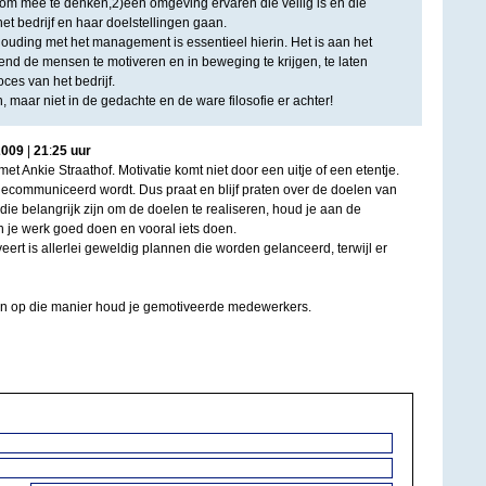
n om mee te denken,2)een omgeving ervaren die veilig is en die
het bedrijf en haar doelstellingen gaan.
ouding met het management is essentieel hierin. Het is aan het
d de mensen te motiveren en in beweging te krijgen, te laten
ces van het bedrijf.
, maar niet in de gedachte en de ware filosofie er achter!
2009
|
21
:
25
uur
et Ankie Straathof. Motivatie komt niet door een uitje of een etentje.
 gecommuniceerd wordt. Dus praat en blijf praten over de doelen van
 die belangrijk zijn om de doelen te realiseren, houd je aan de
n je werk goed doen en vooral iets doen.
rt is allerlei geweldig plannen die worden gelanceerd, terwijl er
 En op die manier houd je gemotiveerde medewerkers.