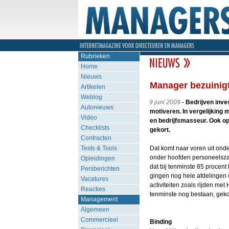
Rubrieken
Home
Nieuws
Manager bezuinigt
Artikelen
Weblog
9 juni 2009
-
Bedrijven inve
Autonieuws
motiveren. In vergelijking 
Video
en bedrijfsmasseur. Ook op 
Checklists
gekort.
Contracten
Tests & Tools
Dat komt naar voren uit ond
onder hoofden personeelsza
Opleidingen
dat bij tenminste 85 procent
Persberichten
gingen nog hele afdelingen 
Vacatures
activiteiten zoals rijden me
Reacties
tenminste nog bestaan, gekor
Management
Algemeen
Commercieel
Binding