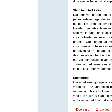
druk staat is het noodzakeli
Slechte ontwikkeling
Dat bedrijven daarin een act
personeelsmanager die aange
het eerst in jaren geld over
twijfelen zijn gebracht en z
stoel vasthouden en collect
voor de Nederlandse economi
unaniem van mening dat ons 
concurrentie op basis van kenn
bedrijven juist nu belangrij
de crisis afloopt hebben bed
met vol enthousiasme voor het
zodra de markt weer aantrekt
inspiratie kunnen vinden die
Sponsoring
Om actief een bijdrage te le
verenigd in 'A&A projecten' 
aanmerking hiervoor komen d
voor een Yes-You-Can moti
ambities mogelijk te maken 
Doorsturen
2 reacties