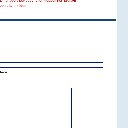
at managers beweegt. . . . en hebben het nakijken
ionals te leiden
http://