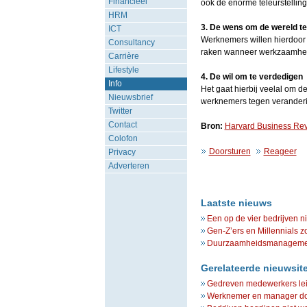
Financieel
ook de enorme teleurstelling
HRM
3. De wens om de wereld te
ICT
Werknemers willen hierdoor e
Consultancy
raken wanneer werkzaamhede
Carrière
Lifestyle
4. De wil om te verdedigen
Info
Het gaat hierbij veelal om d
Nieuwsbrief
werknemers tegen veranderi
Twitter
Contact
Bron:
Harvard Business Re
Colofon
Doorsturen
Reageer
Privacy
Adverteren
Laatste nieuws
Een op de vier bedrijven n
Gen-Z’ers en Millennials z
Duurzaamheidsmanagement 
Gerelateerde nieuwsit
Gedreven medewerkers leid
Werknemer en manager doo