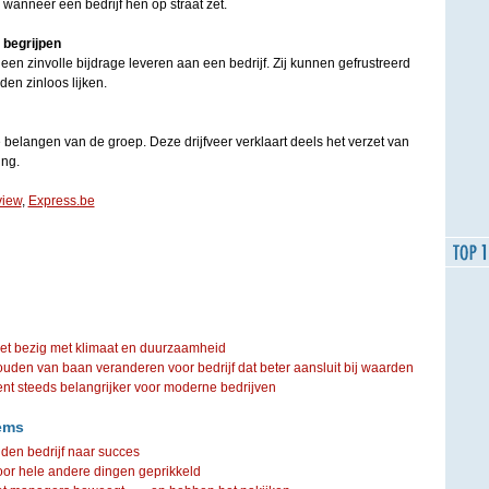
 wanneer een bedrijf hen op straat zet.
 begrijpen
en zinvolle bijdrage leveren aan een bedrijf. Zij kunnen gefrustreerd
n zinloos lijken.
e belangen van de groep. Deze drijfveer verklaart deels het verzet van
ng.
view
,
Express.be
iet bezig met klimaat en duurzaamheid
ouden van baan veranderen voor bedrijf dat beter aansluit bij waarden
steeds belangrijker voor moderne bedrijven
ems
en bedrijf naar succes
r hele andere dingen geprikkeld