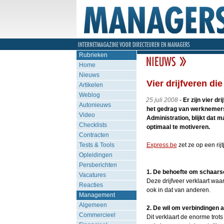
Rubrieken
Home
Nieuws
Vier drijfveren di
Artikelen
Weblog
25 juli 2008
-
Er zijn vier d
Autonieuws
het gedrag van werknemers.
Video
Administration, blijkt dat
Checklists
optimaal te motiveren.
Contracten
Tests & Tools
Express.be
zet ze op een rijt
Opleidingen
Persberichten
1. De behoefte om schaarse
Vacatures
Deze drijfveer verklaart waa
Reacties
ook in dat van anderen.
Management
Algemeen
2. De wil om verbindingen 
Commercieel
Dit verklaart de enorme tro