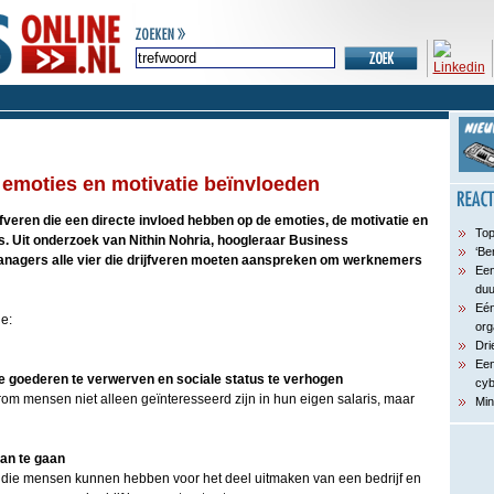
e emoties en motivatie beïnvloeden
rijfveren die een directe invloed hebben op de emoties, de motivatie en
Top
 Uit onderzoek van Nithin Nohria, hoogleraar Business
‘Be
 managers alle vier die drijfveren moeten aanspreken om werknemers
Een
du
Eén
je:
org
Dri
Een
 goederen te verwerven en sociale status te verhogen
cyb
rom mensen niet alleen geïnteresseerd zijn in hun eigen salaris, maar
Min
aan te gaan
ts die mensen kunnen hebben voor het deel uitmaken van een bedrijf en