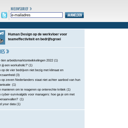
Human Design op de werkvloer voor
teameffectiviteit en bedrijfsgroei
 tien arbeidsmarktontwikkelingen 2022
(1)
n jij een workaholic?’
(1)
 op de vier bedrijven niet bezig met klimaat en
urzaamheid
(3)
 op zeven Nederlanders staat niet achter aanbod van hun
anisatie
(1)
e manieren om te reageren op onterechte kritiek
(1)
 cyber-survivalgids voor managers: hoe ga je om met
eraanvallen?
(1)
d your data
(1)