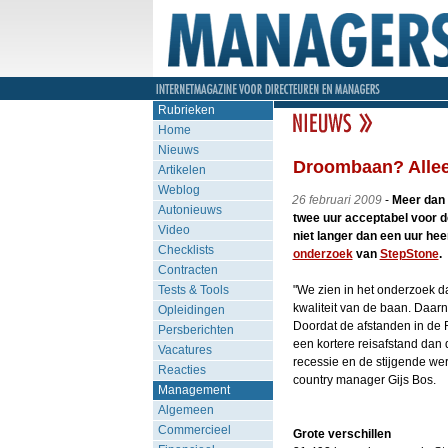
Rubrieken
Home
Nieuws
Droombaan? Alleen
Artikelen
Weblog
26 februari 2009
-
Meer dan 
Autonieuws
twee uur acceptabel voor d
Video
niet langer dan een uur hee
Checklists
onderzoek
van
StepStone
.
Contracten
Tests & Tools
"We zien in het onderzoek d
kwaliteit van de baan. Daarn
Opleidingen
Doordat de afstanden in de 
Persberichten
een kortere reisafstand da
Vacatures
recessie en de stijgende wer
Reacties
country manager Gijs Bos.
Management
Algemeen
Commercieel
Grote verschillen