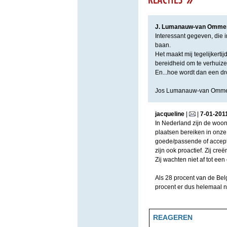
J. Lumanauw-van Omme
Interessant gegeven, die i
baan.
Het maakt mij tegelijkerti
bereidheid om te verhuiz
En...hoe wordt dan een 
Jos Lumanauw-van Omm
jacqueline
|
|
7
-
01
-
201
In Nederland zijn de woon
plaatsen bereiken in onze
goede/passende of accept
zijn ook proactief. Zij c
Zij wachten niet af tot een 
Als 28 procent van de Belg
procent er dus helemaal nie
REAGEREN