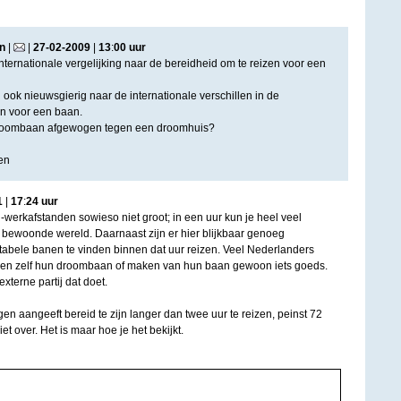
n
|
|
27
-
02
-
2009
|
13
:
00
uur
nternationale vergelijking naar de bereidheid om te reizen voor een
jd ook nieuwsgierig naar de internationale verschillen in de
en voor een baan.
droombaan afgewogen tegen een droomhuis?
en
1
|
17
:
24
uur
-werkafstanden sowieso niet groot; in een uur kun je heel veel
 bewoonde wereld. Daarnaast zijn er hier blijkbaar genoeg
abele banen te vinden binnen dat uur reizen. Veel Nederlanders
reëren zelf hun droombaan of maken van hun baan gewoon iets goeds.
externe partij dat doet.
en aangeeft bereid te zijn langer dan twee uur te reizen, peinst 72
t over. Het is maar hoe je het bekijkt.