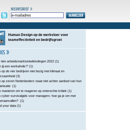
Human Design op de werkvloer voor
teameffectiviteit en bedrijfsgroei
 tien arbeidsmarktontwikkelingen 2022
(1)
n jij een workaholic?’
(1)
 op de vier bedrijven niet bezig met klimaat en
urzaamheid
(3)
 op zeven Nederlanders staat niet achter aanbod van hun
anisatie
(1)
e manieren om te reageren op onterechte kritiek
(1)
 cyber-survivalgids voor managers: hoe ga je om met
eraanvallen?
(1)
d your data
(1)