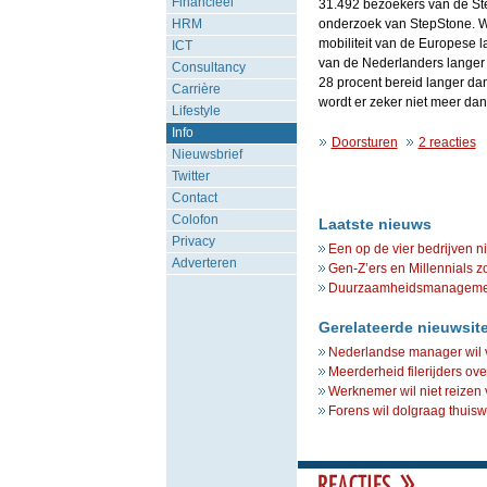
Financieel
31.492 bezoekers van de St
HRM
onderzoek van StepStone. Wa
mobiliteit van de Europese l
ICT
van de Nederlanders langer 
Consultancy
28 procent bereid langer da
Carrière
wordt er zeker niet meer dan
Lifestyle
Info
Doorsturen
2 reacties
Nieuwsbrief
Twitter
Contact
Colofon
Laatste nieuws
Privacy
Een op de vier bedrijven n
Adverteren
Gen-Z’ers en Millennials z
Duurzaamheidsmanagement 
Gerelateerde nieuwsit
Nederlandse manager wil 
Meerderheid filerijders ov
Werknemer wil niet reizen
Forens wil dolgraag thuis