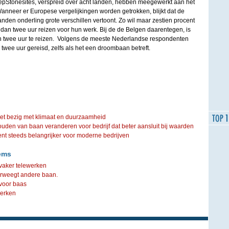
epStonesites, verspreid over acht landen, hebben meegewerkt aan het
nneer er Europese vergelijkingen worden getrokken, blijkt dat de
anden onderling grote verschillen vertoont. Zo wil maar zestien procent
dan twee uur reizen voor hun werk. Bij de de Belgen daarentegen, is
n twee uur te reizen. Volgens de meeste Nederlandse respondenten
 twee uur gereisd, zelfs als het een droombaan betreft.
iet bezig met klimaat en duurzaamheid
ouden van baan veranderen voor bedrijf dat beter aansluit bij waarden
steeds belangrijker voor moderne bedrijven
ems
vaker telewerken
erweegt andere baan.
 voor baas
werken