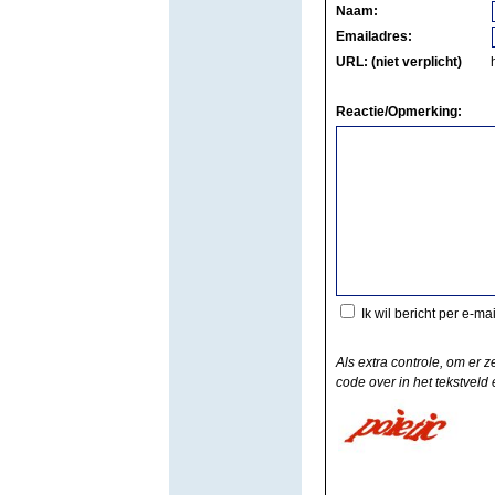
Naam:
Emailadres:
URL: (niet verplicht)
Reactie/Opmerking:
Ik wil bericht per e-ma
Als extra controle, om er z
code over in het tekstveld e