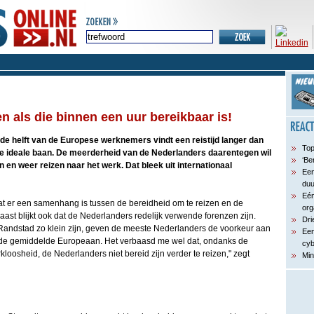
 als die binnen een uur bereikbaar is!
de helft van de Europese werknemers vindt een reistijd langer dan
Top
e ideale baan. De meerderheid van de Nederlanders daarentegen wil
‘Be
n en weer reizen naar het werk. Dat bleek uit internationaal
Een
du
Eén
at er een samenhang is tussen de bereidheid om te reizen en de
org
aast blijkt ook dat de Nederlanders redelijk verwende forenzen zijn.
Dri
Randstad zo klein zijn, geven de meeste Nederlanders de voorkeur aan
Een
n de gemiddelde Europeaan. Het verbaasd me wel dat, ondanks de
cyb
kloosheid, de Nederlanders niet bereid zijn verder te reizen," zegt
Min