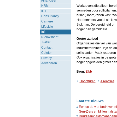
Financieel
HRM
Werkgevers die alleen berei
vermeden door sollicitante
ICT
n302 (Hoorn) zitten vast. "
Consultancy
Haarlemmers veelal als te ve
Carrière
Stokman. De bereidheid om t
Lifestyle
hoger dan gemiddeld.
Info
Nieuwsbrief
Groter aanbod
Twitter
Organisaties die ver van wo
Contact
industrieterreinen, zijn de 
Colofon
sollicitanten. Vaak reagere
Ook organisaties in de grote
Privacy
hoger opgeleiden groter dan
Adverteren
Bron:
Zibb
Doorsturen
4 reacties
Laatste nieuws
Een op de vier bedrijven n
Gen-Z’ers en Millennials z
Duurzaamheidsmanagement 