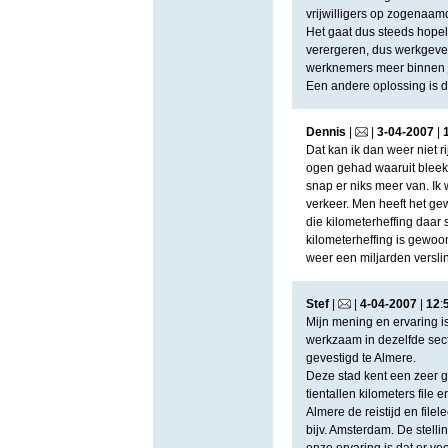
vrijwilligers op zogenaam
Het gaat dus steeds hopel
verergeren, dus werkgevers
werknemers meer binnen je
Een andere oplossing is de
Dennis
|
|
3
-
04
-
2007
|
Dat kan ik dan weer niet 
ogen gehad waaruit bleek 
snap er niks meer van. Ik 
verkeer. Men heeft het ge
die kilometerheffing daar
kilometerheffing is gewo
weer een miljarden versl
Stef
|
|
4
-
04
-
2007
|
12
:
Mijn mening en ervaring i
werkzaam in dezelfde sec
gevestigd te Almere.
Deze stad kent een zeer g
tientallen kilometers file
Almere de reistijd en filel
bijv. Amsterdam. De stell