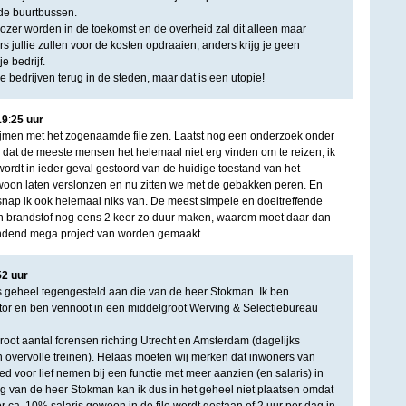
de buurtbussen.
ozer worden in de toekomst en de overheid zal dit alleen maar
 jullie zullen voor de kosten opdraaien, anders krijg je geen
 bedrijf.
 bedrijven terug in de steden, maar dat is een utopie!
19
:
25
uur
rijmen met het zogenaamde file zen. Laatst nog een onderzoek onder
dat de meeste mensen het helemaal niet erg vinden om te reizen, ik
wordt in ieder geval gestoord van de huidige toestand van het
woon laten verslonzen en nu zitten we met de gebakken peren. En
 snap ik ook helemaal niks van. De meest simpele en doeltreffende
on brandstof nog eens 2 keer zo duur maken, waarom moet daar dan
indend mega project van worden gemaakt.
52
uur
s geheel tegengesteld aan die van de heer Stokman. Ik ben
tor en ben vennoot in een middelgroot Werving & Selectiebureau
root aantal forensen richting Utrecht en Amsterdam (dagelijks
 en overvolle treinen). Helaas moeten wij merken dat inwoners van
eed voor lief nemen bij een functie met meer aanzien (en salaris) in
ing van de heer Stokman kan ik dus in het geheel niet plaatsen omdat