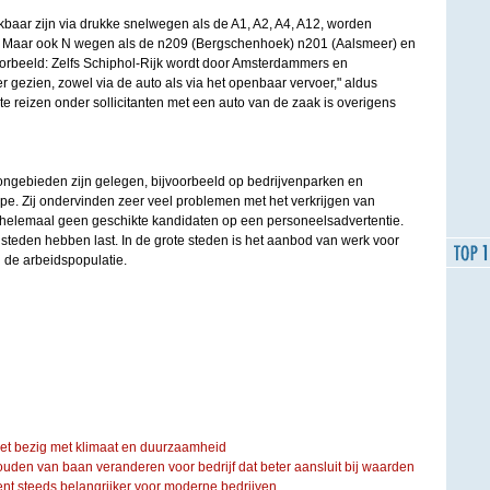
kbaar zijn via drukke snelwegen als de A1, A2, A4, A12, worden
n. Maar ook N wegen als de n209 (Bergschenhoek) n201 (Aalsmeer) en
Voorbeeld: Zelfs Schiphol-Rijk wordt door Amsterdammers en
r gezien, zowel via de auto als via het openbaar vervoer," aldus
e reizen onder sollicitanten met een auto van de zaak is overigens
ongebieden zijn gelegen, bijvoorbeeld op bedrijvenparken en
dupe. Zij ondervinden zeer veel problemen met het verkrijgen van
n helemaal geen geschikte kandidaten op een personeelsadvertentie.
 steden hebben last. In de grote steden is het aanbod van werk voor
 de arbeidspopulatie.
iet bezig met klimaat en duurzaamheid
ouden van baan veranderen voor bedrijf dat beter aansluit bij waarden
steeds belangrijker voor moderne bedrijven