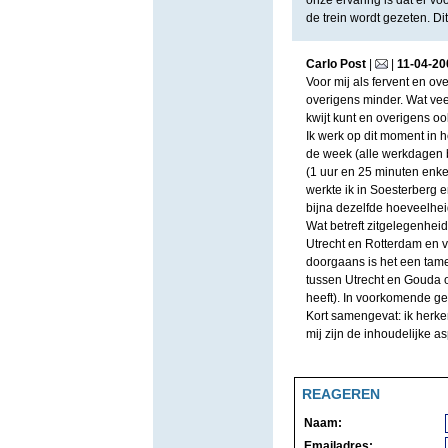
onze ervaring is dat er vo
de trein wordt gezeten. D
Carlo Post
|
|
11
-
04
-
20
Voor mij als fervent en ove
overigens minder. Wat veel 
kwijt kunt en overigens oo
Ik werk op dit moment in 
de week (alle werkdagen 
(1 uur en 25 minuten enkel
werkte ik in Soesterberg en 
bijna dezelfde hoeveelheid 
Wat betreft zitgelegenheid
Utrecht en Rotterdam en vi
doorgaans is het een tame
tussen Utrecht en Gouda 
heeft). In voorkomende gev
Kort samengevat: ik herken
mij zijn de inhoudelijke 
REAGEREN
Naam:
Emailadres: