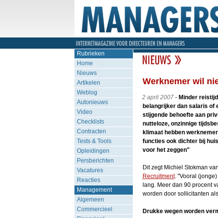
Rubrieken
Home
Nieuws
Werknemer wil nie
Artikelen
Weblog
2 april 2007
-
Minder reistij
Autonieuws
belangrijker dan salaris of
Video
stijgende behoefte aan privé
Checklists
nutteloze, onzinnige tijdsb
Contracten
klimaat hebben werknemers
Tests & Tools
functies ook dichter bij huis
voor het zeggen"
Opleidingen
Persberichten
Dit zegt Michiel Stokman va
Vacatures
Recruitment
. "Vooral (jonge
Reacties
lang. Meer dan 90 procent v
Management
worden door sollicitanten a
Algemeen
Commercieel
Drukke wegen worden ver