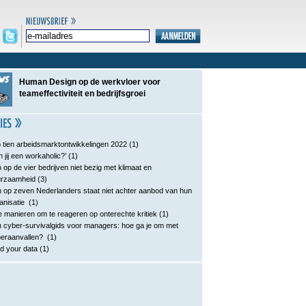
Human Design op de werkvloer voor
teameffectiviteit en bedrijfsgroei
 tien arbeidsmarktontwikkelingen 2022
(1)
n jij een workaholic?’
(1)
 op de vier bedrijven niet bezig met klimaat en
urzaamheid
(3)
 op zeven Nederlanders staat niet achter aanbod van hun
anisatie
(1)
e manieren om te reageren op onterechte kritiek
(1)
 cyber-survivalgids voor managers: hoe ga je om met
eraanvallen?
(1)
d your data
(1)