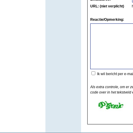
URL: (niet verplicht)
Reactie/Opmerking:
Ik wil bericht per e-ma
Als extra controle, om er z
code over in het tekstveld e