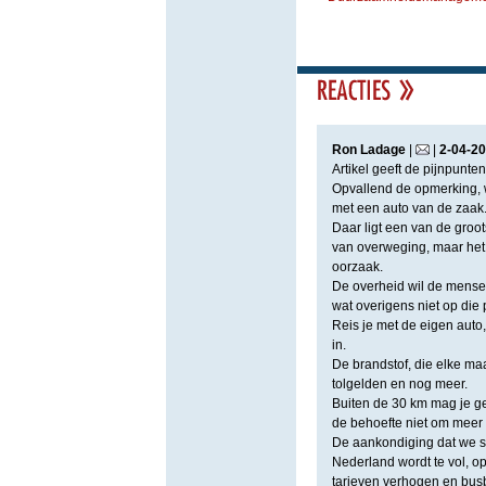
Ron Ladage
|
|
2
-
04
-
20
Artikel geeft de pijnpunte
Opvallend de opmerking, 
met een auto van de zaak
Daar ligt een van de groot
van overweging, maar het
oorzaak.
De overheid wil de mensen
wat overigens niet op die 
Reis je met de eigen auto,
in.
De brandstof, die elke ma
tolgelden en nog meer.
Buiten de 30 km mag je g
de behoefte niet om meer 
De aankondiging dat we st
Nederland wordt te vol, op
tarieven verhogen en busb