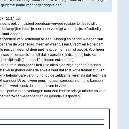
or ca. 10% salaris gewoon in de file wordt gestaan of 2 uur per dag in
it geldt met name voor hoger opgeleiden.
07
|
11
:
14
uur
rigens ook principieel openbaar-vervoer-reiziger telt de reistijd
belangrijker is dat je een baan verkrijgt waarin je jezelf volledig
k kunt vinden.
het centrum van Rotterdam bij een IT-bedrijf en pendel 4 dagen van
behalve de woensdag) heen en weer tussen Utrecht en Rotterdam
e reis van deur tot deur met fiets, trein en tram of metro). Voorheen
was ik - ondanks het feit dat ik aanzienlijk dichter bij huis zat -
reistijd kwijt (1 uur en 10 minuten enkele reis).
 in de trein: doorgaans heb ik te allen tijde zitgelegenheid tussen
ce versa (behoudens de enkele keer dat er te korte treinen zijn) en
lijk betrouwbare verbinding (op de zeldzame keren na dat het mis is
of wanneer Utrecht weer eens met een computerstoring te kampen
allen weet ik ook de alternatieven te vinden.
 dit punt van het verlangen naar een kortere reistijd minder en voor
aspecten zwaarwegender dan de geldelijke aspecten.