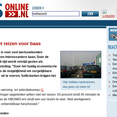
t reizen voor baas
d is voor veel werkzoekenden
Top
 een interessantere baan. Door de
‘Be
-tijd wordt reistijd gezien als
Een
esteding. "Door het huidig economische
du
 de mogelijkheid om vergelijkbare
Eén
 uit te voeren. Sollicitanten krijgen het
org
Dri
Hier hebben werknemers
Een
dus geen zin meer in!
n werving- en selectiebureau
G-
cyb
) hoger opgeleiden willen niet ver reizen. 63 procent vindt 45 minuten te
Min
an de HBO/WO-ers vindt een uur reizen te veel. Veel werkgevers
ls onbereikbaar beschouwd."
meden