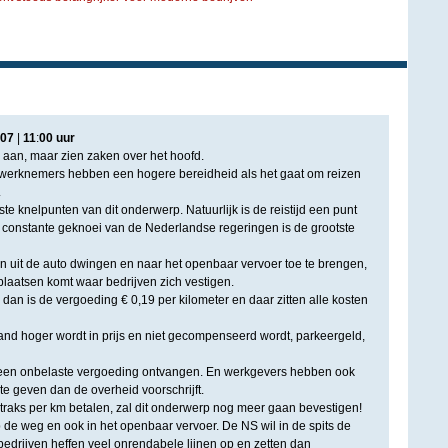
07
|
11
:
00
uur
n aan, maar zien zaken over het hoofd.
werknemers hebben een hogere bereidheid als het gaat om reizen
.
ste knelpunten van dit onderwerp. Natuurlijk is de reistijd een punt
 constante geknoei van de Nederlandse regeringen is de grootste
 uit de auto dwingen en naar het openbaar vervoer toe te brengen,
plaatsen komt waar bedrijven zich vestigen.
 dan is de vergoeding € 0,19 per kilometer en daar zitten alle kosten
and hoger wordt in prijs en niet gecompenseerd wordt, parkeergeld,
een onbelaste vergoeding ontvangen. En werkgevers hebben ook
te geven dan de overheid voorschrijft.
raks per km betalen, zal dit onderwerp nog meer gaan bevestigen!
 de weg en ook in het openbaar vervoer. De NS wil in de spits de
edrijven heffen veel onrendabele lijnen op en zetten dan