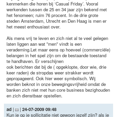
kenmerken die horen bij ‘Casual Friday’. Vooral
werkenden tussen de 25 en 34 jaar zijn bekend met
het fenomeen; ruim 76 procent. In de drie grote
steden Amsterdam, Utrecht en Den Haag is men er
het meest enthousiast over.
Als mens vrij te leven en zich niet al te veel gelegen
laten liggen aan wat ''men'' vindt is een
verademing.Let maar eens op hoeveel (commerciële)
belangen in het spel zijn om de bestaande toestand
te handhaven. Er verschijnen
ook berichten dat bij de ( opgeklopte, door wie, drie
keer raden) de stropdas weer strakker wordt
gepropageerd. Ook hier weer symbolisch. Wij
worden beknot in onze bewegingsvrijheid omdat de
banken zich niet met hun core business bezighouden
en zich dienstbaar opstellen.
|
|
ad
24-07-2009 09:48
Kun je op je sollicitatie niet gewoon jezelf zijn? als je