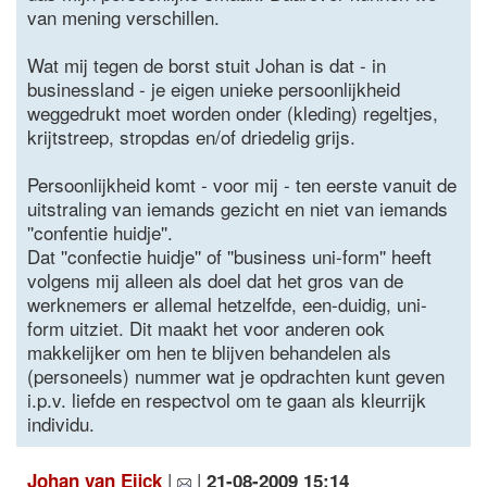
van mening verschillen.
Wat mij tegen de borst stuit Johan is dat - in
businessland - je eigen unieke persoonlijkheid
weggedrukt moet worden onder (kleding) regeltjes,
krijtstreep, stropdas en/of driedelig grijs.
Persoonlijkheid komt - voor mij - ten eerste vanuit de
uitstraling van iemands gezicht en niet van iemands
''confentie huidje''.
Dat ''confectie huidje'' of ''business uni-form'' heeft
volgens mij alleen als doel dat het gros van de
werknemers er allemal hetzelfde, een-duidig, uni-
form uitziet. Dit maakt het voor anderen ook
makkelijker om hen te blijven behandelen als
(personeels) nummer wat je opdrachten kunt geven
i.p.v. liefde en respectvol om te gaan als kleurrijk
individu.
|
|
Johan van Eijck
21-08-2009 15:14