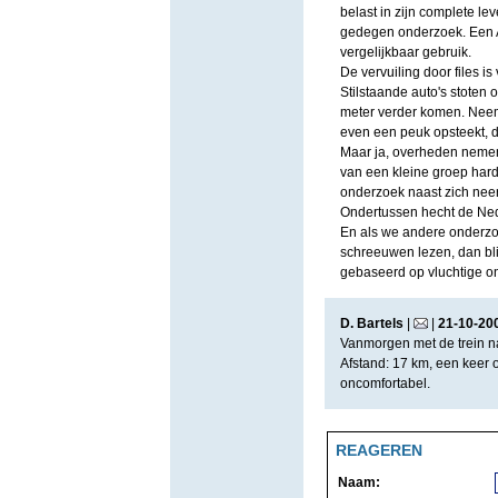
belast in zijn complete l
gedegen onderzoek. Een Au
vergelijkbaar gebruik.
De vervuiling door files i
Stilstaande auto's stoten
meter verder komen. Neem 
even een peuk opsteekt, 
Maar ja, overheden nemen 
van een kleine groep har
onderzoek naast zich neer t
Ondertussen hecht de Nede
En als we andere onderz
schreeuwen lezen, dan bli
gebaseerd op vluchtige 
D. Bartels
|
|
21
-
10
-
20
Vanmorgen met de trein n
Afstand: 17 km, een keer 
oncomfortabel.
REAGEREN
Naam: