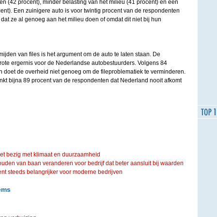
n (42 procent), minder belasting van het milieu (41 procent) en een
ocent). Een zuinigere auto is voor twintig procent van de respondenten
dat ze al genoeg aan het milieu doen of omdat dit niet bij hun
mijden van files is het argument om de auto te laten staan. De
 grote ergernis voor de Nederlandse autobestuurders. Volgens 84
 doet de overheid niet genoeg om de fileproblematiek te verminderen.
enkt bijna 89 procent van de respondenten dat Nederland nooit afkomt
iet bezig met klimaat en duurzaamheid
ouden van baan veranderen voor bedrijf dat beter aansluit bij waarden
steeds belangrijker voor moderne bedrijven
ems