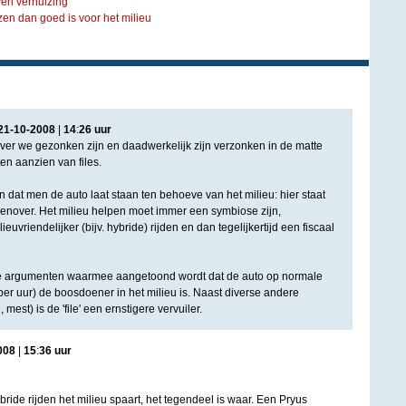
ven verhuizing
en dan goed is voor het milieu
21
-
10
-
2008
|
14
:
26
uur
ever we gezonken zijn en daadwerkelijk zijn verzonken in de matte
en aanzien van files.
 dat men de auto laat staan ten behoeve van het milieu: hier staat
enover. Het milieu helpen moet immer een symbiose zijn,
euvriendelijker (bijv. hybride) rijden en dan tegelijkertijd een fiscaal
rde argumenten waarmee aangetoond wordt dat de auto op normale
per uur) de boosdoener in het milieu is. Naast diverse andere
, mest) is de 'file' een ernstigere vervuiler.
008
|
15
:
36
uur
ybride rijden het milieu spaart, het tegendeel is waar. Een Pryus