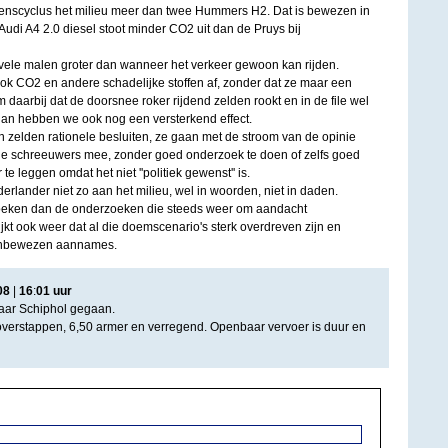
evenscyclus het milieu meer dan twee Hummers H2. Dat is bewezen in
di A4 2.0 diesel stoot minder CO2 uit dan de Pruys bij
s vele malen groter dan wanneer het verkeer gewoon kan rijden.
 ook CO2 en andere schadelijke stoffen af, zonder dat ze maar een
daarbij dat de doorsnee roker rijdend zelden rookt en in de file wel
dan hebben we ook nog een versterkend effect.
zelden rationele besluiten, ze gaan met de stroom van de opinie
de schreeuwers mee, zonder goed onderzoek te doen of zelfs goed
e leggen omdat het niet ''politiek gewenst'' is.
rlander niet zo aan het milieu, wel in woorden, niet in daden.
oeken dan de onderzoeken die steeds weer om aandacht
jkt ook weer dat al die doemscenario's sterk overdreven zijn en
onbewezen aannames.
08
|
16
:
01
uur
aar Schiphol gegaan.
overstappen, 6,50 armer en verregend. Openbaar vervoer is duur en