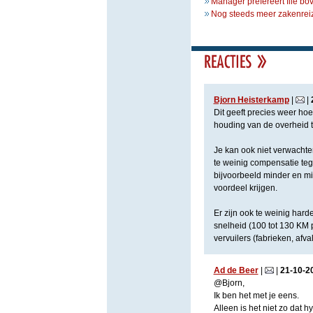
Manager prefereert file bo
Nog steeds meer zakenreiz
Bjorn Heisterkamp
|
|
Dit geeft precies weer ho
houding van de overheid t
Je kan ook niet verwachten
te weinig compensatie teg
bijvoorbeeld minder en mili
voordeel krijgen.
Er zijn ook te weinig ha
snelheid (100 tot 130 KM 
vervuilers (fabrieken, afval
Ad de Beer
|
|
21
-
10
-
2
@Bjorn,
Ik ben het met je eens.
Alleen is het niet zo dat h