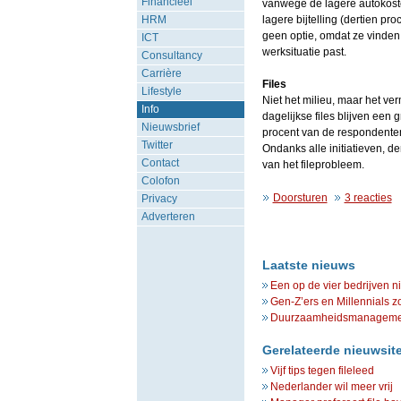
Financieel
vanwege de lagere autokoste
HRM
lagere bijtelling (dertien pr
geen optie, omdat ze vinden 
ICT
werksituatie past.
Consultancy
Carrière
Files
Lifestyle
Niet het milieu, maar het ver
Info
dagelijkse files blijven een
Nieuwsbrief
procent van de respondenten
Twitter
Ondanks alle initiatieven, d
Contact
van het fileprobleem.
Colofon
Doorsturen
3 reacties
Privacy
Adverteren
Laatste nieuws
Een op de vier bedrijven n
Gen-Z’ers en Millennials z
Duurzaamheidsmanagement 
Gerelateerde nieuwsit
Vijf tips tegen fileleed
Nederlander wil meer vrij