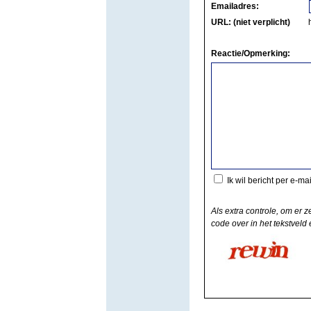
Emailadres:
URL: (niet verplicht)
Reactie/Opmerking:
Ik wil bericht per e-ma
Als extra controle, om er z
code over in het tekstveld e