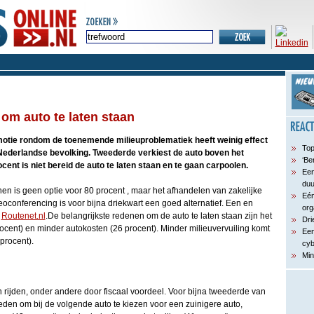
 om auto te laten staan
otie rondom de toenemende milieuproblematiek heeft weinig effect
Top
Nederlandse bevolking. Tweederde verkiest de auto boven het
‘Be
ent is niet bereid de auto te laten staan en te gaan carpoolen.
Een
du
en is geen optie voor 80 procent , maar het afhandelen van zakelijke
Eén
deoconferencing is voor bijna driekwart een goed alternatief. Een en
org
p
Routenet.nl
.De belangrijkste redenen om de auto te laten staan zijn het
Dri
rocent) en minder autokosten (26 procent). Minder milieuvervuiling komt
Een
 procent).
cyb
Min
 rijden, onder andere door fiscaal voordeel. Voor bijna tweederde van
eden om bij de volgende auto te kiezen voor een zuinigere auto,