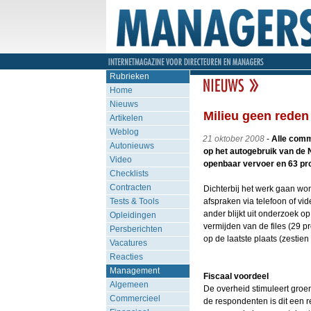
Rubrieken
Home
Nieuws
Milieu geen reden
Artikelen
Weblog
21 oktober 2008
-
Alle comm
Autonieuws
op het autogebruik van de 
Video
openbaar vervoer en 63 proc
Checklists
Contracten
Dichterbij het werk gaan won
Tests & Tools
afspraken via telefoon of vi
ander blijkt uit onderzoek o
Opleidingen
vermijden van de files (29 p
Persberichten
op de laatste plaats (zestien
Vacatures
Reacties
Management
Fiscaal voordeel
Algemeen
De overheid stimuleert groen
Commercieel
de respondenten is dit een r