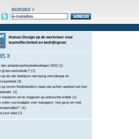
Human Design op de werkvloer voor
teameffectiviteit en bedrijfsgroei
 tien arbeidsmarktontwikkelingen 2022
(1)
n jij een workaholic?’
(1)
 op de vier bedrijven niet bezig met klimaat en
urzaamheid
(3)
 op zeven Nederlanders staat niet achter aanbod van hun
anisatie
(1)
e manieren om te reageren op onterechte kritiek
(1)
 cyber-survivalgids voor managers: hoe ga je om met
eraanvallen?
(1)
d your data
(1)