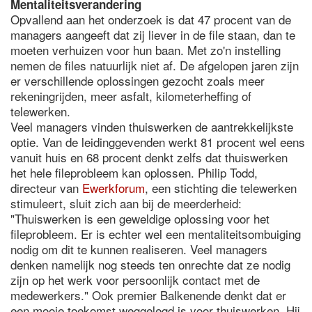
Mentaliteitsverandering
Opvallend aan het onderzoek is dat 47 procent van de
managers aangeeft dat zij liever in de file staan, dan te
moeten verhuizen voor hun baan. Met zo'n instelling
nemen de files natuurlijk niet af. De afgelopen jaren zijn
er verschillende oplossingen gezocht zoals meer
rekeningrijden, meer asfalt, kilometerheffing of
telewerken.
Veel managers vinden thuiswerken de aantrekkelijkste
optie. Van de leidinggevenden werkt 81 procent wel eens
vanuit huis en 68 procent denkt zelfs dat thuiswerken
het hele fileprobleem kan oplossen. Philip Todd,
directeur van
Ewerkforum
, een stichting die telewerken
stimuleert, sluit zich aan bij de meerderheid:
"Thuiswerken is een geweldige oplossing voor het
fileprobleem. Er is echter wel een mentaliteitsombuiging
nodig om dit te kunnen realiseren. Veel managers
denken namelijk nog steeds ten onrechte dat ze nodig
zijn op het werk voor persoonlijk contact met de
medewerkers." Ook premier Balkenende denkt dat er
een mooie toekomst weggelegd is voor thuiswerken. Hij