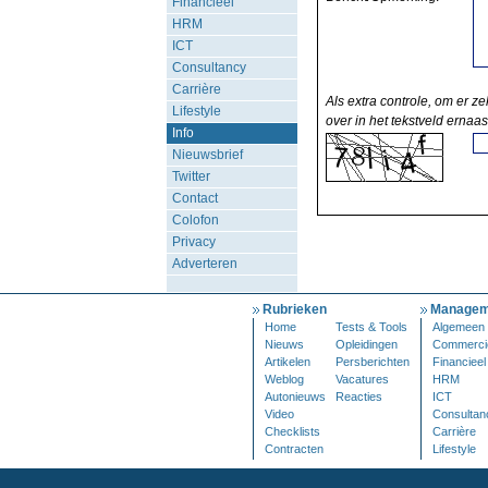
Financieel
HRM
ICT
Consultancy
Carrière
Als extra controle, om er ze
Lifestyle
over in het tekstveld ernaas
Info
Nieuwsbrief
Twitter
Contact
Colofon
Privacy
Adverteren
Rubrieken
Managem
Home
Tests & Tools
Algemeen
Nieuws
Opleidingen
Commerci
Artikelen
Persberichten
Financieel
Weblog
Vacatures
HRM
Autonieuws
Reacties
ICT
Video
Consultan
Checklists
Carrière
Contracten
Lifestyle