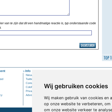
ker van te zijn dat dit een handmatige reactie is, typ onderstaande code
t.
ent
Info
Mijn Account
Nieuwsbrief
Inloggen
eel
Twitter
Contact
Wij gebruiken cookies
Colofon
Privacy
cy
Adverteren
Wij maken gebruik van cookies en 
op onze website te verbeteren, om 
om onze website verkeer te analys