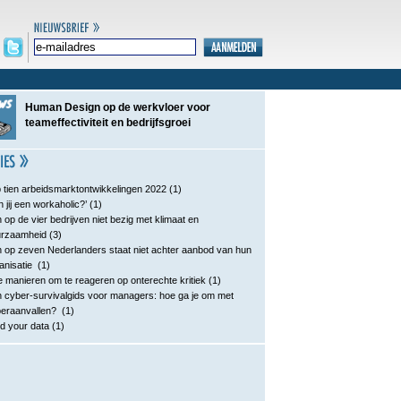
Human Design op de werkvloer voor
teameffectiviteit en bedrijfsgroei
 tien arbeidsmarktontwikkelingen 2022
(1)
n jij een workaholic?’
(1)
 op de vier bedrijven niet bezig met klimaat en
urzaamheid
(3)
 op zeven Nederlanders staat niet achter aanbod van hun
anisatie
(1)
e manieren om te reageren op onterechte kritiek
(1)
 cyber-survivalgids voor managers: hoe ga je om met
eraanvallen?
(1)
d your data
(1)