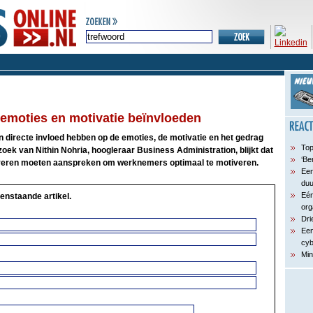
e emoties en motivatie beïnvloeden
een directe invloed hebben op de emoties, de motivatie en het gedrag
Top
ek van Nithin Nohria, hoogleraar Business Administration, blijkt dat
‘Be
jfveren moeten aanspreken om werknemers optimaal te motiveren.
Een
du
Eén
enstaande artikel.
org
Dri
Een
cyb
Min