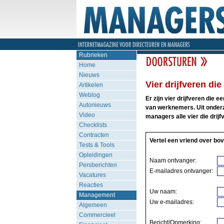
Rubrieken
Home
Nieuws
Vier drijfveren di
Artikelen
Weblog
Er zijn vier drijfveren die 
Autonieuws
van werknemers. Uit onderzo
Video
managers alle vier die dri
Checklists
Contracten
Vertel een vriend over bov
Tests & Tools
Opleidingen
Naam ontvanger:
Persberichten
E-mailadres ontvanger:
Vacatures
Reacties
Uw naam:
Management
Uw e-mailadres:
Algemeen
Commercieel
Bericht/Opmerking: