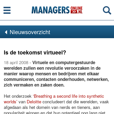
Menu
Se
Nieuwsoverzicht
Is de toekomst virtueel?
18 april 2008
-
Virtuele en computergestuurde
werelden zullen een revolutie veroorzaken in de
manier waarop mensen en bedrijven met elkaar
communiceren, contacten onderhouden, netwerken,
zich vermaken en zaken doen.
Het onderzoek
‘Breathing a second life into synthetic
worlds’
van
Deloitte
concludeert dat die werelden, vaak
afgedaan als het domein van nerds en tieners, aan
populariteit winnen en dat hun potentieel nog lang niet