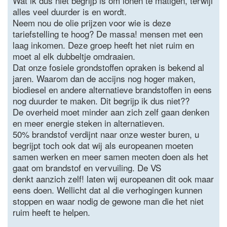
Wat ik dus niet begrijp is om lonen te matigen, terwijl
alles veel duurder is en wordt.
Neem nou de olie prijzen voor wie is deze
tariefstelling te hoog? De massa! mensen met een
laag inkomen. Deze groep heeft het niet ruim en
moet al elk dubbeltje omdraaien.
Dat onze fosiele grondstoffen opraken is bekend al
jaren. Waarom dan de accijns nog hoger maken,
biodiesel en andere alternatieve brandstoffen in eens
nog duurder te maken. Dit begrijp ik dus niet??
De overheid moet minder aan zich zelf gaan denken
en meer energie steken in alternatieven.
50% brandstof verdijnt naar onze wester buren, u
begrijpt toch ook dat wij als europeanen moeten
samen werken en meer samen meoten doen als het
gaat om brandstof en vervuiling. De VS
denkt aanzich zelf! laten wij europeanen dit ook maar
eens doen. Wellicht dat al die verhogingen kunnen
stoppen en waar nodig de gewone man die het niet
ruim heeft te helpen.