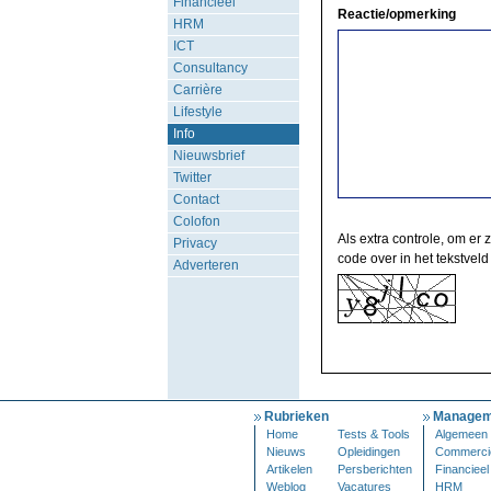
Financieel
Reactie/opmerking
HRM
ICT
Consultancy
Carrière
Lifestyle
Info
Nieuwsbrief
Twitter
Contact
Colofon
Als extra controle, om er 
Privacy
code over in het tekstveld
Adverteren
Rubrieken
Managem
Home
Tests & Tools
Algemeen
Nieuws
Opleidingen
Commerci
Artikelen
Persberichten
Financieel
Weblog
Vacatures
HRM