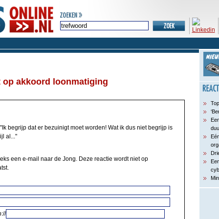
 op akkoord loonmatiging
Top
‘Be
Een
"Ik begrijp dat er bezuinigt moet worden! Wat ik dus niet begrijp is
du
 al..."
Eén
org
Dri
eeks een e-mail naar de Jong. Deze reactie wordt niet op
Een
tst.
cyb
Min
://