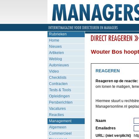
Rubrieken
Home
Nieuws
Wouter Bos hoopt
Artikelen
Weblog
Autonieuws
REAGEREN
Video
Checklists
Reageren op de reactie:
Contracten
om lonen te matigen, terwijl
Tests & Tools
Opleidingen
Hiermee stuurt u rechtstr
Persberichten
Managersonline.nl geplaa
Vacatures
Reacties
Naam
Management
Algemeen
Emailadres
Commercieel
URL: (niet verplicht)
http