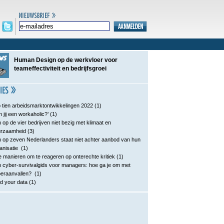
Human Design op de werkvloer voor
teameffectiviteit en bedrijfsgroei
 tien arbeidsmarktontwikkelingen 2022
(1)
n jij een workaholic?’
(1)
 op de vier bedrijven niet bezig met klimaat en
urzaamheid
(3)
 op zeven Nederlanders staat niet achter aanbod van hun
anisatie
(1)
e manieren om te reageren op onterechte kritiek
(1)
 cyber-survivalgids voor managers: hoe ga je om met
eraanvallen?
(1)
d your data
(1)