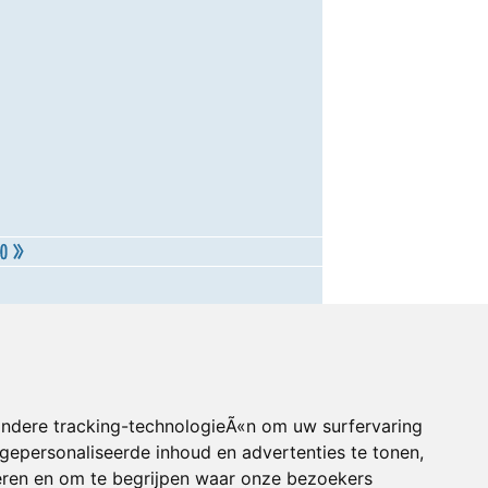
andere tracking-technologieÃ«n om uw surfervaring
gepersonaliseerde inhoud en advertenties te tonen,
eren en om te begrijpen waar onze bezoekers