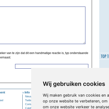
zeker van te zijn dat dit een handmatige reactie is, typ onderstaande
 ernaast.
Wij gebruiken cookies
ent
Info
Mijn Account
Wij maken gebruik van cookies en 
Nieuwsbrief
Inloggen
op onze website te verbeteren, om 
eel
Twitter
Contact
om onze website verkeer te analys
Colofon