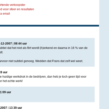
rtende verkoopster
d voor sfeer en resultaten
via email
-
12
-
2007
|
08
:
44
uur
subtiel dat het niet als flirt wordt (h)erkend en daarna in 16 % van de
dt.
arvoor niet subtiel genoeg. Wedden dat Frans dat zelf wel weet.
28
uur
 huidige werkdruk in de bedrijven, dan heb je toch geen tijd voor
oor het echte werk!
1
:
09
uur
-
2007
|
13
:
39
uur