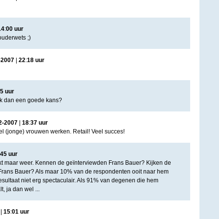
14
:
00
uur
uderwets ;)
-
2007
|
22
:
18
uur
5
uur
 ik dan een goede kans?
2
-
2007
|
18
:
37
uur
eel (jonge) vrouwen werken. Retail! Veel succes!
45
uur
ijkt maar weer. Kennen de geïnterviewden Frans Bauer? Kijken de
 Frans Bauer? Als maar 10% van de respondenten ooit naar hem
resultaat niet erg spectaculair. Als 91% van degenen die hem
, ja dan wel ...
|
15
:
01
uur