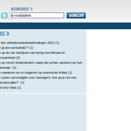
 tien arbeidsmarktontwikkelingen 2022
(1)
n jij een workaholic?’
(1)
 op de vier bedrijven niet bezig met klimaat en
urzaamheid
(3)
 op zeven Nederlanders staat niet achter aanbod van hun
anisatie
(1)
e manieren om te reageren op onterechte kritiek
(1)
 cyber-survivalgids voor managers: hoe ga je om met
eraanvallen?
(1)
d your data
(1)