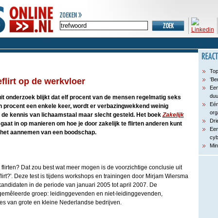
Top
flirt op de werkvloer
‘Be
Een
du
it onderzoek blijkt dat elf procent van de mensen regelmatig seks
Eén
en procent een enkele keer, wordt er verbazingwekkend weinig
org
met de kennis van lichaamstaal maar slecht gesteld. Het boek
Zakelijk
Dri
at in op manieren om hoe je door zakelijk te flirten anderen kunt
Een
ot het aannemen van een boodschap.
cyb
Min
flirten? Dat zou best wat meer mogen is de voorzichtige conclusie uit
e flirt?'. Deze test is tijdens workshops en trainingen door Mirjam Wiersma
ndidaten in de periode van januari 2005 tot april 2007. De
gemêleerde groep: leidinggevenden en niet-leidinggevenden,
ses van grote en kleine Nederlandse bedrijven.