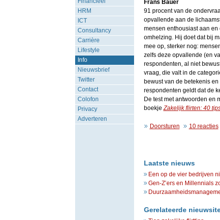
Financieel
Frans Bauer
HRM
91 procent van de ondervraa
opvallende aan de lichaamsta
ICT
mensen enthousiast aan en d
Consultancy
omhelzing. Hij doet dat bij 
Carrière
mee op, sterker nog: mensen 
Lifestyle
zelfs deze opvallende (en v
Info
respondenten, al niet bewust
Nieuwsbrief
vraag, die valt in de categor
Twitter
bewust van de betekenis en 
Contact
respondenten geldt dat de ke
Colofon
De test met antwoorden en me
boekje
Zakelijk flirten: 40 tip
Privacy
Adverteren
Doorsturen
10 reacties
Laatste nieuws
Een op de vier bedrijven n
Gen-Z’ers en Millennials z
Duurzaamheidsmanagement 
Gerelateerde nieuwsit