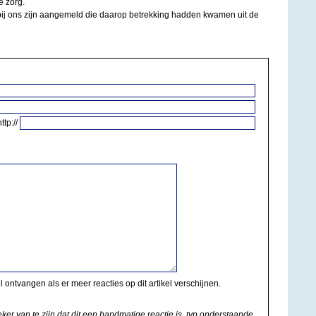
e zorg.
 bij ons zijn aangemeld die daarop betrekking hadden kwamen uit de
http://
il ontvangen als er meer reacties op dit artikel verschijnen.
eker van te zijn dat dit een handmatige reactie is, typ onderstaande