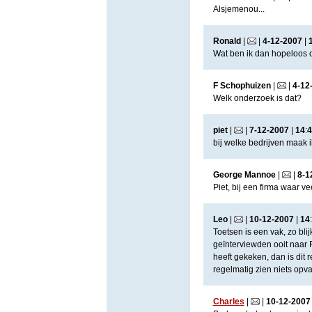
Alsjemenou...
Ronald
|
|
4
-
12
-
2007
|
Wat ben ik dan hopeloos o
F Schophuizen
|
|
4
-
12
Welk onderzoek is dat?
piet
|
|
7
-
12
-
2007
|
14
:
4
bij welke bedrijven maak
George Mannoe
|
|
8
-
1
Piet, bij een firma waar v
Leo
|
|
10
-
12
-
2007
|
14
:
Toetsen is een vak, zo bl
geïnterviewden ooit naar
heeft gekeken, dan is dit 
regelmatig zien niets opvalt
Charles
|
|
10
-
12
-
2007