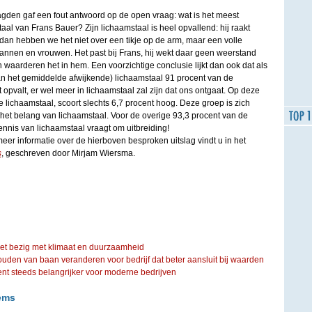
gden gaf een fout antwoord op de open vraag: wat is het meest
al van Frans Bauer? Zijn lichaamstaal is heel opvallend: hij raakt
an hebben we het niet over een tikje op de arm, maar een volle
mannen en vrouwen. Het past bij Frans, hij wekt daar geen weerstand
waarderen het in hem. Een voorzichtige conclusie lijkt dan ook dat als
an het gemiddelde afwijkende) lichaamstaal 91 procent van de
 opvalt, er wel meer in lichaamstaal zal zijn dat ons ontgaat. Op deze
ie lichaamstaal, scoort slechts 6,7 procent hoog. Deze groep is zich
het belang van lichaamstaal. Voor de overige 93,3 procent van de
nnis van lichaamstaal vraagt om uitbreiding!
er informatie over de hierboven besproken uitslag vindt u in het
s
, geschreven door Mirjam Wiersma.
iet bezig met klimaat en duurzaamheid
ouden van baan veranderen voor bedrijf dat beter aansluit bij waarden
steeds belangrijker voor moderne bedrijven
ems