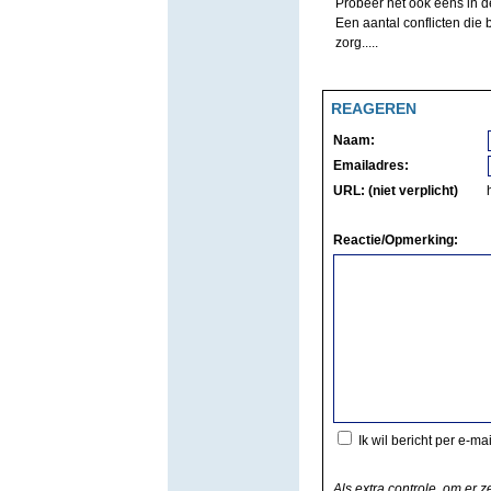
Probeer het ook eens in d
Een aantal conflicten die
zorg.....
REAGEREN
Naam:
Emailadres:
URL: (niet verplicht)
Reactie/Opmerking:
Ik wil bericht per e-ma
Als extra controle, om er z