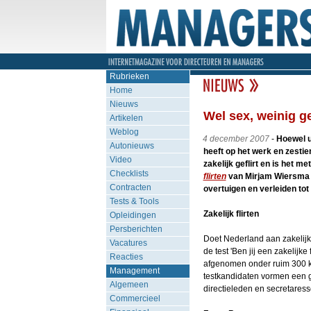
Rubrieken
Home
Nieuws
Wel sex, weinig ge
Artikelen
Weblog
4 december 2007
-
Hoewel u
Autonieuws
heeft op het werk en zesti
Video
zakelijk geflirt en is het 
Checklists
flirten
van Mirjam Wiersma ga
Contracten
overtuigen en verleiden t
Tests & Tools
Zakelijk flirten
Opleidingen
Persberichten
Doet Nederland aan zakelijk 
Vacatures
de test 'Ben jij een zakelijk
Reacties
afgenomen onder ruim 300 ka
Management
testkandidaten vormen een 
Algemeen
directieleden en secretares
Commercieel