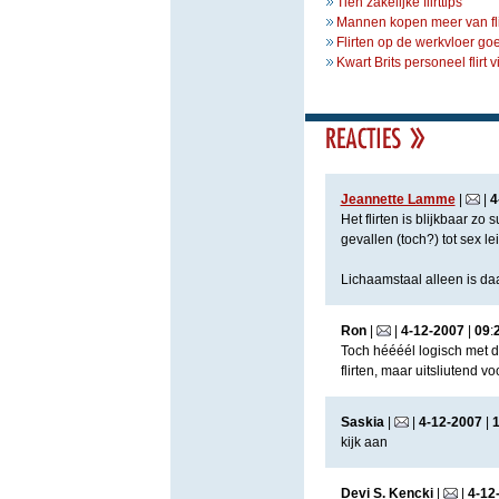
Tien zakelijke flirttips
Mannen kopen meer van fli
Flirten op de werkvloer goe
Kwart Brits personeel flirt 
Jeannette Lamme
|
|
4
Het flirten is blijkbaar zo 
gevallen (toch?) tot sex lei
Lichaamstaal alleen is da
Ron
|
|
4
-
12
-
2007
|
09
:
Toch héééél logisch met de
flirten, maar uitsliutend v
Saskia
|
|
4
-
12
-
2007
|
1
kijk aan
Devi S. Kencki
|
|
4
-
12