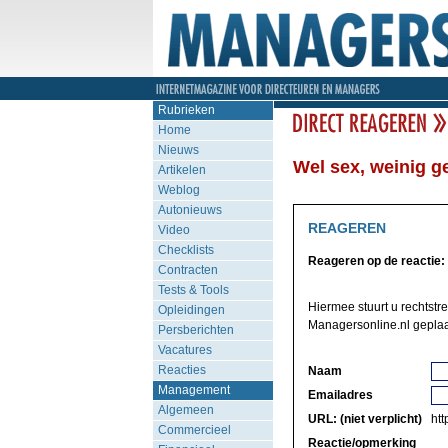
Rubrieken
Home
Nieuws
Wel sex, weinig ge
Artikelen
Weblog
Autonieuws
REAGEREN
Video
Checklists
Reageren op de reactie:
Contracten
Tests & Tools
Hiermee stuurt u rechtstr
Opleidingen
Managersonline.nl geplaa
Persberichten
Vacatures
Reacties
Naam
Management
Emailadres
Algemeen
URL: (niet verplicht)
http
Commercieel
Reactie/opmerking