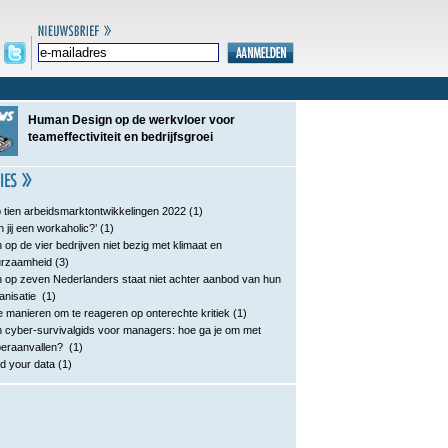
Human Design op de werkvloer voor
teameffectiviteit en bedrijfsgroei
 tien arbeidsmarktontwikkelingen 2022
(1)
n jij een workaholic?’
(1)
 op de vier bedrijven niet bezig met klimaat en
urzaamheid
(3)
 op zeven Nederlanders staat niet achter aanbod van hun
anisatie
(1)
e manieren om te reageren op onterechte kritiek
(1)
 cyber-survivalgids voor managers: hoe ga je om met
eraanvallen?
(1)
d your data
(1)