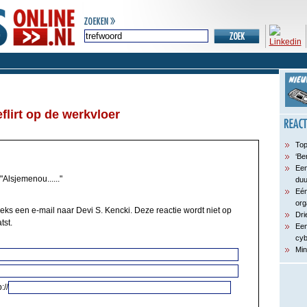
flirt op de werkvloer
Top
‘Be
Een
"Alsjemenou......"
du
Eén
org
eeks een e-mail naar Devi S. Kencki. Deze reactie wordt niet op
Dri
tst.
Een
cyb
Min
://