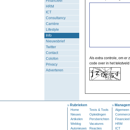
Financieel
HRM
ICT
Consultancy
Carrière
Lifestyle
Info
Nieuwsbrief
Twitter
Contact
Als extra controle, om er 
Colofon
code over in het tekstveld
Privacy
Adverteren
Rubrieken
Managem
Home
Tests & Tools
Algemeen
Nieuws
Opleidingen
Commerci
Artikelen
Persberichten
Financieel
Weblog
Vacatures
HRM
Autonieuws
Reacties
ICT