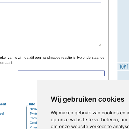
zeker van te zijn dat dit een handmatige reactie is, typ onderstaande
 ernaast.
Wij gebruiken cookies
ent
Info
Mijn Account
Nieuwsbrief
Inloggen
Wij maken gebruik van cookies en 
eel
Twitter
Contact
op onze website te verbeteren, om 
Colofon
om onze website verkeer te analys
Privacy