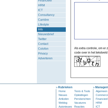
Financieel
HRM
ICT
Consultancy
Carrière
Lifestyle
Info
Nieuwsbrief
Twitter
Contact
Als extra controle, om er 
Colofon
code over in het tekstveld
Privacy
Adverteren
Rubrieken
Managem
Home
Tests & Tools
Algemeen
Nieuws
Opleidingen
Commerci
Artikelen
Persberichten
Financieel
Weblog
Vacatures
HRM
Autonieuws
Reacties
ICT