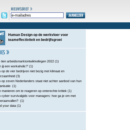
Human Design op de werkvloer voor
teameffectiviteit en bedrijfsgroei
 tien arbeidsmarktontwikkelingen 2022
(1)
n jij een workaholic?’
(1)
 op de vier bedrijven niet bezig met klimaat en
urzaamheid
(3)
 op zeven Nederlanders staat niet achter aanbod van hun
anisatie
(1)
e manieren om te reageren op onterechte kritiek
(1)
 cyber-survivalgids voor managers: hoe ga je om met
eraanvallen?
(1)
d your data
(1)