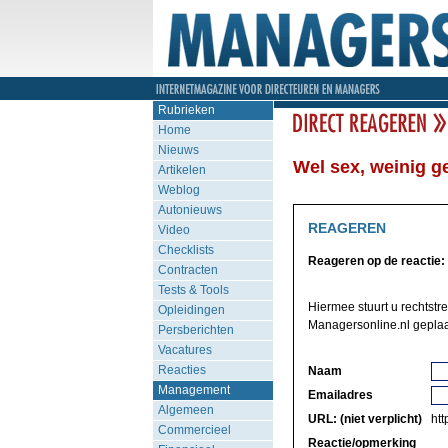
Rubrieken
Home
Nieuws
Wel sex, weinig ge
Artikelen
Weblog
Autonieuws
REAGEREN
Video
Checklists
Reageren op de reactie:
Contracten
Tests & Tools
Hiermee stuurt u rechtstr
Opleidingen
Managersonline.nl geplaa
Persberichten
Vacatures
Reacties
Naam
Management
Emailadres
Algemeen
URL: (niet verplicht)
http
Commercieel
Reactie/opmerking