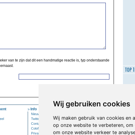
zeker van te zijn dat dit een handmatige reactie is, typ onderstaande
 ernaast.
Wij gebruiken cookies
ent
Info
Mijn Account
Nieuwsbrief
Inloggen
Wij maken gebruik van cookies en 
eel
Twitter
Contact
op onze website te verbeteren, om 
Colofon
om onze website verkeer te analys
Privacy