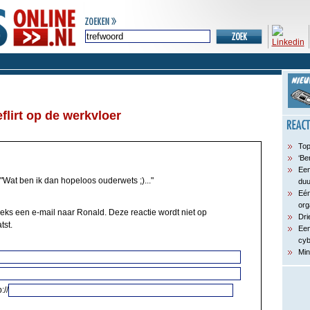
flirt op de werkvloer
Top
‘Be
Een
"Wat ben ik dan hopeloos ouderwets ;)..."
du
Eén
org
eeks een e-mail naar Ronald. Deze reactie wordt niet op
Dri
tst.
Een
cyb
Min
://