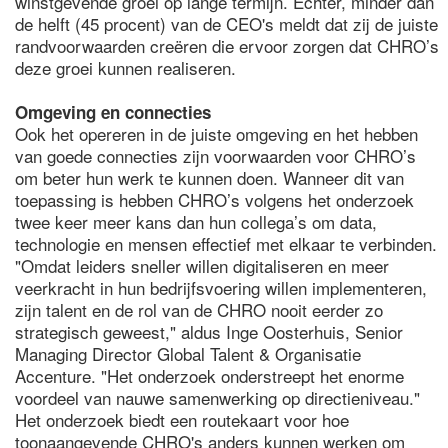
winstgevende groei op lange termijn. Echter, minder dan
de helft (45 procent) van de CEO's meldt dat zij de juiste
randvoorwaarden creëren die ervoor zorgen dat CHRO’s
deze groei kunnen realiseren.
Omgeving en connecties
Ook het opereren in de juiste omgeving en het hebben
van goede connecties zijn voorwaarden voor CHRO’s
om beter hun werk te kunnen doen. Wanneer dit van
toepassing is hebben CHRO’s volgens het onderzoek
twee keer meer kans dan hun collega’s om data,
technologie en mensen effectief met elkaar te verbinden.
"Omdat leiders sneller willen digitaliseren en meer
veerkracht in hun bedrijfsvoering willen implementeren,
zijn talent en de rol van de CHRO nooit eerder zo
strategisch geweest," aldus Inge Oosterhuis, Senior
Managing Director Global Talent & Organisatie
Accenture. "Het onderzoek onderstreept het enorme
voordeel van nauwe samenwerking op directieniveau."
Het onderzoek biedt een routekaart voor hoe
toonaangevende CHRO's anders kunnen werken om