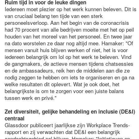
Ruim tijd in voor de leuke dingen
Iedereen moet plezier op het werk kunnen beleven. Dit is
van cruciaal belang ten tijde van een sterk
personeelsverloop. Aan het begin van de coronacrisis
had 70 procent van alle bedrijven moeite met het op peil
houden van het moreel van het personeel. En twee jaar
na dato worstelen ze daar nog altijd mee. Hamaker: "Of
mensen vanuit huis blijven werken of niet, het is voor
iedereen belangrijk om lol op het werk te beleven. Vind
de gangmakers, de actieve mensen tijdens chatsessies
en de ambassadeurs, reik hen de middelen aan die ze
nodig zeggen te hebben om iets te organiseren en ga na
welke resultaten dit oplevert. Wat je ook doet, het
belangrijkste is om te zorgen voor een juiste balans
tussen werk en privé."
Zet diversiteit, gelijke behandeling en inclusie (DE&I)
centraal
Glassdoor publiceert jaarlijkse zijn Workplace Trends-
rapport en zij verwachten dat DE&I een belangrijk
aandachtsgebied zal blijven. Hamaker: "Initiatieven op