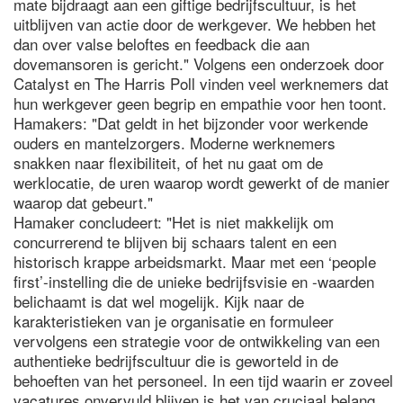
mate bijdraagt aan een giftige bedrijfscultuur, is het
uitblijven van actie door de werkgever. We hebben het
dan over valse beloftes en feedback die aan
dovemansoren is gericht." Volgens een onderzoek door
Catalyst en The Harris Poll vinden veel werknemers dat
hun werkgever geen begrip en empathie voor hen toont.
Hamakers: "Dat geldt in het bijzonder voor werkende
ouders en mantelzorgers. Moderne werknemers
snakken naar flexibiliteit, of het nu gaat om de
werklocatie, de uren waarop wordt gewerkt of de manier
waarop dat gebeurt."
Hamaker concludeert: "Het is niet makkelijk om
concurrerend te blijven bij schaars talent en een
historisch krappe arbeidsmarkt. Maar met een ‘people
first’-instelling die de unieke bedrijfsvisie en -waarden
belichaamt is dat wel mogelijk. Kijk naar de
karakteristieken van je organisatie en formuleer
vervolgens een strategie voor de ontwikkeling van een
authentieke bedrijfscultuur die is geworteld in de
behoeften van het personeel. In een tijd waarin er zoveel
vacatures onvervuld blijven is het van cruciaal belang