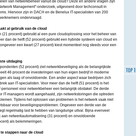
delen van netwerkbeheer vanuit de cloud? Deze en andere vragen zijn
Network Management"-onderzoek, uitgevoerd door techconsult in
s. Hiervoor zijn in DACH en de Benelux IT-specialisten van 200
0 werknemers ondervraagd.
akt al gebruik van de cloud
n (21 procent) gebruikt al een pure cloudoplossing voor het beheer van
Meer dan de helft (52 procent) gebruikt een hybride systeem van cloud en
ongeveer een kwart (27 procent) kiest momenteel nog steeds voor een
ste uitdaging
pondenten (52 procent) ziet netwerkbeveiliging als de belangrijkste
eelt 46 procent de investeringen van hun eigen bedrijf in moderne
gen als laag of onvoldoende. Een ander aspect waar bedrijven zich
rek aan IT-specialisten. Voor meer dan de helft (51 procent) is het
T-personeel voor netwerkbeheer een belangrijk obstakel. De derde
oor IT-managers wordt aangehaald, zijn netwerkstoringen die optreden
oblemen. Tijdens het oplossen van problemen is het netwerk vaak niet
etsbaar voor beveiligingsproblemen. Ongeveer een derde van de
gt regelmatig last te hebben van langdurige uitval. Bijna evenveel
aan netwerkautomatisering (31 procent) en onvoldoende
ocent) als belemmeringen.
 te stappen naar de cloud