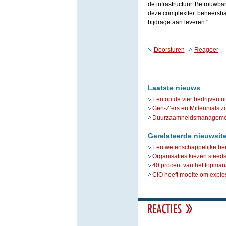
de infrastructuur. Betrouwba
deze complexiteit beheersb
bijdrage aan leveren."
Doorsturen
Reageer
Laatste nieuws
Een op de vier bedrijven n
Gen-Z’ers en Millennials z
Duurzaamheidsmanagement 
Gerelateerde nieuwsit
Een wetenschappelijke ben
Organisaties kiezen steed
40 procent van het topman
CIO heeft moeite om explo