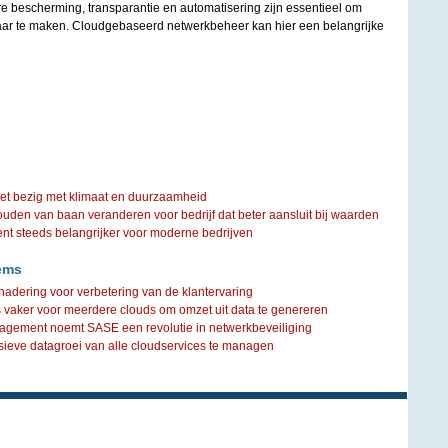
re bescherming, transparantie en automatisering zijn essentieel om
aar te maken. Cloudgebaseerd netwerkbeheer kan hier een belangrijke
iet bezig met klimaat en duurzaamheid
ouden van baan veranderen voor bedrijf dat beter aansluit bij waarden
steeds belangrijker voor moderne bedrijven
ems
adering voor verbetering van de klantervaring
s vaker voor meerdere clouds om omzet uit data te genereren
agement noemt SASE een revolutie in netwerkbeveiliging
sieve datagroei van alle cloudservices te managen