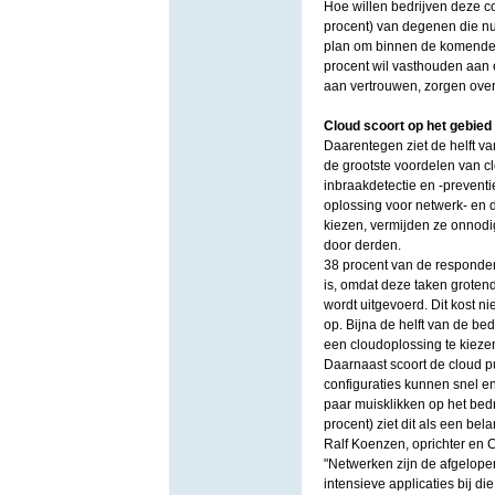
Hoe willen bedrijven deze 
procent) van degenen die nu
plan om binnen de komende v
procent wil vasthouden aan 
aan vertrouwen, zorgen ove
Cloud scoort op het gebied v
Daarentegen ziet de helft van
de grootste voordelen van c
inbraakdetectie en -preventi
oplossing voor netwerk- en 
kiezen, vermijden ze onnodi
door derden.
38 procent van de responden
is, omdat deze taken groten
wordt uitgevoerd. Dit kost ni
op. Bijna de helft van de be
een cloudoplossing te kieze
Daarnaast scoort de cloud pu
configuraties kunnen snel e
paar muisklikken op het bed
procent) ziet dit als een be
Ralf Koenzen, oprichter en 
"Netwerken zijn de afgelope
intensieve applicaties bij di