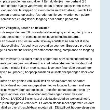
complexe problemen aanpakken? Een duidelijke meerderheid (85
 nog gebruik maken van hybride en on-premise oplossingen, is van
ier jaar over te stappen op cloud-native netwerkbeheer. Slechts tien
een on-premise oplossing. Als redenen hiervoor worden een gebrek
r compliance en angst voor toegang door derden genoemd.
an veiligheid, kosten en flexibiliteit
 de respondenten (50 procent) databeveiliging en -integriteit juist als
loudoplossingen. In combinatie met beveiligingsdashboards,
e en firewalls als Secure Web Gateways ontstaat zo een holistische
databeveiliging. Als bedrijven bovendien voor een Europese provider
ge risico's met betrekking tot databescherming, compliance en toegang
ten verwacht ook dat er minder onderhoud, service en support nodig
deels worden geautomatiseerd als het netwerkbeheer vanuit de cloud
et alleen minder tijd en moeite, maar levert ook financiële besparingen
drijven (48 procent) hoopt op aanzienlijke kostenbesparingen door voor
n.
nten op het gebied van flexibiliteit en schaalbaarheid. Apparaat
n individueel worden aangepast en nieuwe locaties kunnen met een
rijfsnetwerk worden aangesloten. Ruim één op de drie bedrijven (37
langrijk voordeel van netwerkbeheeroplossingen vanuit de cloud.
CEO van LANCOM Systems, ziet ook dat de cloud de toekomst heeft:
n jaren ingrijpend veranderd. Er komen steeds meer apparaten en data-
e altijd en overal beschikbaar moeten zijn. Dit stelt ook hogere eisen aan