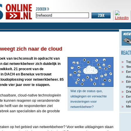
weegt zich naar de cloud
ek van techconsult in opdracht van
Top
dat netwerkbeheer zich duidelijk in
‘Be
twikkelt. 21 procent van de
Een
 in DACH en Benelux vertrouwt
du
cloudoplossing voor netwerkbeheer. 85
Eén
nde vier jaar over te stappen.
org
Wat zijn de status quo,
Dri
 schaalbare, cloud-native technologieën
uitdagingen en verwachte
Een
l te kunnen reageren op veranderende
investeringen voor
cyb
de helft van de respondenten ziet
Min
netwerkbeheer?
brek aan specialisten als de grootste
 zaken op het gebied van netwerkbeheer? Voor welke uitdagingen staan