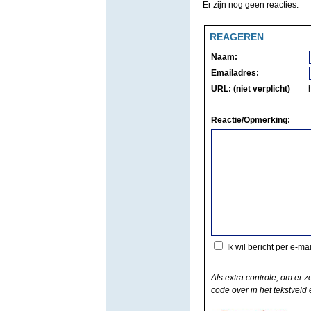
Er zijn nog geen reacties.
REAGEREN
Naam:
Emailadres:
URL: (niet verplicht)
Reactie/Opmerking:
Ik wil bericht per e-ma
Als extra controle, om er z
code over in het tekstveld e