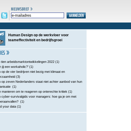
Human Design op de werkvloer voor
teameffectiviteit en bedrijfsgroei
 tien arbeidsmarktontwikkelingen 2022
(1)
n jij een workaholic?’
(1)
 op de vier bedrijven niet bezig met klimaat en
urzaamheid
(3)
 op zeven Nederlanders staat niet achter aanbod van hun
anisatie
(1)
e manieren om te reageren op onterechte kritiek
(1)
 cyber-survivalgids voor managers: hoe ga je om met
eraanvallen?
(1)
d your data
(1)