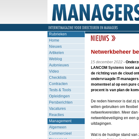
Rubrieken
Home
Nieuws
Netwerkbeheer be
Artikelen
Weblog
15 december 2022
-
Onderzo
Autonieuws
LANCOM Systems toont aan 
Video
de richting van de cloud on
Checklists
ondervraagde IT-managers
Contracten
momenteel al op een pure 
Tests & Tools
procent is van plan de kome
Opleidingen
De reden hiervoor is dat zij
Persberichten
willen gebruiken om flexibe
Vacatures
netwerkvereisten. Meer dan 
Reacties
netwerkbeveiliging en een ge
Management
uitdagingen.
Algemeen
Commercieel
Wat is de huidige stand van