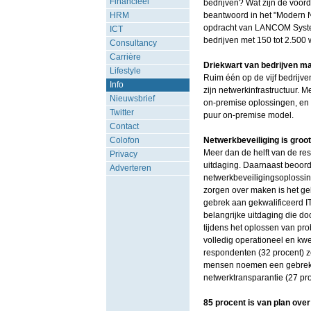
Financieel
bedrijven? Wat zijn de voor
HRM
beantwoord in het "Modern 
opdracht van LANCOM System
ICT
bedrijven met 150 tot 2.50
Consultancy
Carrière
Driekwart van bedrijven ma
Lifestyle
Ruim één op de vijf bedrijve
Info
zijn netwerkinfrastructuur. 
Nieuwsbrief
on-premise oplossingen, en 
Twitter
puur on-premise model.
Contact
Colofon
Netwerkbeveiliging is groot
Meer dan de helft van de res
Privacy
uitdaging. Daarnaast beoord
Adverteren
netwerkbeveiligingsoplossin
zorgen over maken is het geb
gebrek aan gekwalificeerd I
belangrijke uitdaging die d
tijdens het oplossen van pr
volledig operationeel en kw
respondenten (32 procent) ze
mensen noemen een gebrek 
netwerktransparantie (27 pr
85 procent is van plan over