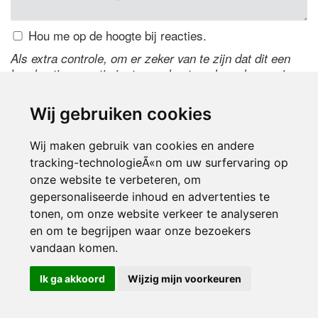
Hou me op de hoogte bij reacties.
Als extra controle, om er zeker van te zijn dat dit een
handmatige reactie is, typ onderstaande code over in
het tekstveld ernaast. Is het niet te lezen? Klik
hier
om
de code te wijzigen.
Wij gebruiken cookies
Wij maken gebruik van cookies en andere
tracking-technologieÃ«n om uw surfervaring op
onze website te verbeteren, om
gepersonaliseerde inhoud en advertenties te
tonen, om onze website verkeer te analyseren
en om te begrijpen waar onze bezoekers
Inloggen
vandaan komen.
Ik ga akkoord
Wijzig mijn voorkeuren
© 2000-2026 UFE Media:
Managersonline.nl
|
Brisk magazine
Partners:
Autowereld.com
|
Personeelsnet
| ABM Financial News