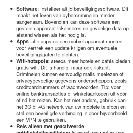
: installeer altijd beveiligingssoftware. Dit
Software
maakt het leven van cybercriminelen minder
aangenaam. Bovendien kan deze software een
gestolen apparaat lokaliseren en gevoelige data op
afstand wissen als het nodig is.
: alle apps op een mobiel apparaat moeten
Apps
voor vertrek een update krijgen om eventuele
beveiligingsgaten te dichten.
: steeds meer hotels en cafés bieden
Wifi-hotspots
gratis wifi. Dit is handig, maar ook riskant.
Criminelen kunnen eenvoudig mails meelezen of
privacygevoelige gegevens onderscheppen, zoals
creditcardnummers of wachtwoorden. Tip: voer
online banktransacties of winkelaankopen uit vóór
of ná het reizen. Kan het niet anders, gebruik dan
het 3G of 4G netwerk van uw mobiele telefoon en
stel een beveiligde verbinding in door bijvoorbeeld
een VPN te gebruiken.
Reis alleen met geactiveerde
in geval van verlies van
antidiefstalbeveiliging: