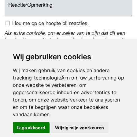
Hou me op de hoogte bij reacties.
Als extra controle, om er zeker van te zijn dat dit een
handmatige reactie is, typ onderstaande code over in
het tekstveld ernaast. Is het niet te lezen? Klik
hier
om
de code te wijzigen.
Wij gebruiken cookies
Wij maken gebruik van cookies en andere
tracking-technologieÃ«n om uw surfervaring op
onze website te verbeteren, om
gepersonaliseerde inhoud en advertenties te
tonen, om onze website verkeer te analyseren
en om te begrijpen waar onze bezoekers
Inloggen
vandaan komen.
Ik ga akkoord
Wijzig mijn voorkeuren
© 2000-2026 UFE Media:
Managersonline.nl
|
Brisk magazine
Partners:
Autowereld.com
|
Personeelsnet
| ABM Financial News