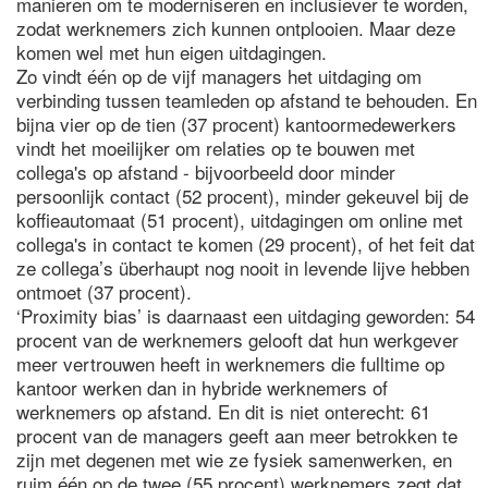
manieren om te moderniseren en inclusiever te worden,
zodat werknemers zich kunnen ontplooien. Maar deze
komen wel met hun eigen uitdagingen.
Zo vindt één op de vijf managers het uitdaging om
verbinding tussen teamleden op afstand te behouden. En
bijna vier op de tien (37 procent) kantoormedewerkers
vindt het moeilijker om relaties op te bouwen met
collega's op afstand - bijvoorbeeld door minder
persoonlijk contact (52 procent), minder gekeuvel bij de
koffieautomaat (51 procent), uitdagingen om online met
collega's in contact te komen (29 procent), of het feit dat
ze collega’s überhaupt nog nooit in levende lijve hebben
ontmoet (37 procent).
‘Proximity bias’ is daarnaast een uitdaging geworden: 54
procent van de werknemers gelooft dat hun werkgever
meer vertrouwen heeft in werknemers die fulltime op
kantoor werken dan in hybride werknemers of
werknemers op afstand. En dit is niet onterecht: 61
procent van de managers geeft aan meer betrokken te
zijn met degenen met wie ze fysiek samenwerken, en
ruim één op de twee (55 procent) werknemers zegt dat