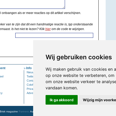
il ontvangen als er meer reacties op dit artikel verschijnen.
eker van te zijn dat dit een handmatige reactie is, typ onderstaande
rnaast. Is het niet te lezen? Klik
hier
om de code te wijzigen.
Wij gebruiken cookies
ent
Info
Mijn Account
Wij maken gebruik van cookies en 
Nieuwsbrief
Inloggen
op onze website te verbeteren, om 
eel
Twitter
Contact
om onze website verkeer te analys
Colofon
vandaan komen.
Privacy
cy
Adverteren
Ik ga akkoord
Wijzig mijn voork
Brisk magazine
Partners:
Autowereld.com
|
Personeelsnet
| ABM Financial News