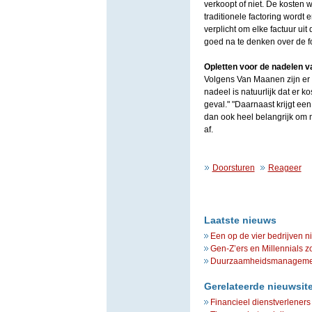
verkoopt of niet. De kosten w
traditionele factoring wordt 
verplicht om elke factuur ui
goed na te denken over de f
Opletten voor de nadelen v
Volgens Van Maanen zijn er 
nadeel is natuurlijk dat er 
geval." "Daarnaast krijgt ee
dan ook heel belangrijk om 
af.
Doorsturen
Reageer
Laatste nieuws
Een op de vier bedrijven n
Gen-Z’ers en Millennials z
Duurzaamheidsmanagement 
Gerelateerde nieuwsit
Financieel dienstverleners