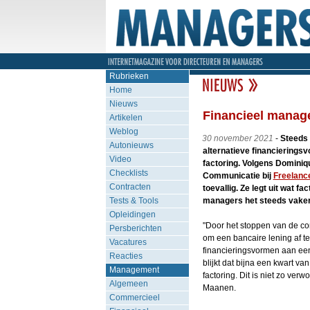
Rubrieken
Home
Nieuws
Financieel manage
Artikelen
Weblog
30 november 2021
-
Steeds
Autonieuws
alternatieve financierings
Video
factoring. Volgens Domini
Checklists
Communicatie bij
Freelanc
Contracten
toevallig. Ze legt uit wat f
Tests & Tools
managers het steeds vaker
Opleidingen
"Door het stoppen van de c
Persberichten
om een bancaire lening af te
Vacatures
financieringsvormen aan een
Reacties
blijkt dat bijna een kwart va
Management
factoring. Dit is niet zo verw
Algemeen
Maanen.
Commercieel