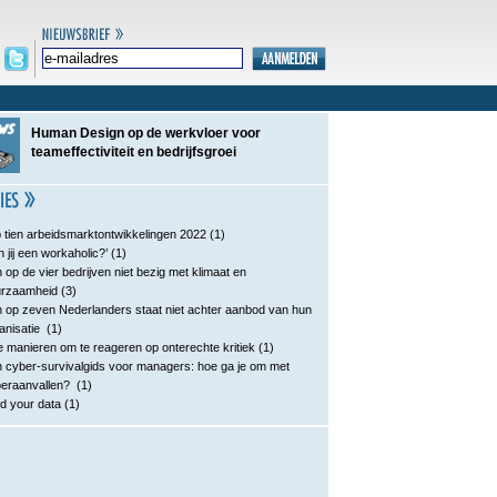
Human Design op de werkvloer voor
teameffectiviteit en bedrijfsgroei
 tien arbeidsmarktontwikkelingen 2022
(1)
n jij een workaholic?’
(1)
 op de vier bedrijven niet bezig met klimaat en
urzaamheid
(3)
 op zeven Nederlanders staat niet achter aanbod van hun
anisatie
(1)
e manieren om te reageren op onterechte kritiek
(1)
 cyber-survivalgids voor managers: hoe ga je om met
eraanvallen?
(1)
d your data
(1)