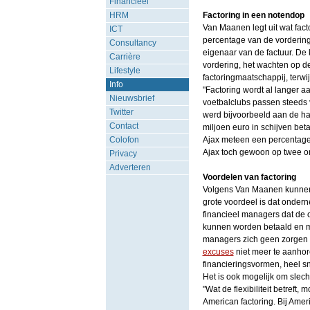
Financieel
HRM
Factoring in een notendop
Van Maanen legt uit wat fact
ICT
percentage van de vordering
Consultancy
eigenaar van de factuur. De
Carrière
vordering, het wachten op de
Lifestyle
factoringmaatschappij, terwi
Info
"Factoring wordt al langer 
Nieuwsbrief
voetbalclubs passen steeds v
Twitter
werd bijvoorbeeld aan de ha
Contact
miljoen euro in schijven be
Colofon
Ajax meteen een percentage v
Ajax toch gewoon op twee o
Privacy
Adverteren
Voordelen van factoring
Volgens Van Maanen kunnen 
grote voordeel is dat onder
financieel managers dat de
kunnen worden betaald en m
managers zich geen zorgen t
excuses
niet meer te aanhore
financieringsvormen, heel sn
Het is ook mogelijk om slech
"Wat de flexibiliteit betreft
American factoring. Bij Ameri