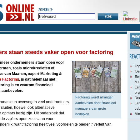
rs staan steeds vaker open voor factoring
 meer ondernemers staan open voor
Top
vormen, zoals microkredieten of
‘Be
que van Maanen, expert Marketing &
Een
e Factoring
, is dat helemaal niet
du
actoring is en waarom financieel
Eén
 aanbevelen.
org
Factoring wordt al langer
Dri
oronasteun overwegen veel ondernemers
aanbevolen door financieel
Een
 sluiten, hoewel ook alternatieve
managers van grote
cyb
 opmars bezig zijn. Uit onderzoek dat
Min
bedrijven
n de zzp'ers open zou staan voor
onderlijk, want factoring heeft veel voordelen te bieden," vertelt Van