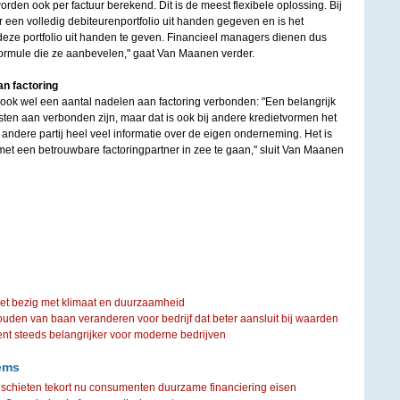
orden ook per factuur berekend. Dit is de meest flexibele oplossing. Bij
er een volledig debiteurenportfolio uit handen gegeven en is het
t deze portfolio uit handen te geven. Financieel managers dienen dus
ormule die ze aanbevelen," gaat Van Maanen verder.
an factoring
ook wel een aantal nadelen aan factoring verbonden: "Een belangrijk
kosten aan verbonden zijn, maar dat is ook bij andere kredietvormen het
n andere partij heel veel informatie over de eigen onderneming. Het is
met een betrouwbare factoringpartner in zee te gaan," sluit Van Maanen
iet bezig met klimaat en duurzaamheid
ouden van baan veranderen voor bedrijf dat beter aansluit bij waarden
steeds belangrijker voor moderne bedrijven
ems
 schieten tekort nu consumenten duurzame financiering eisen