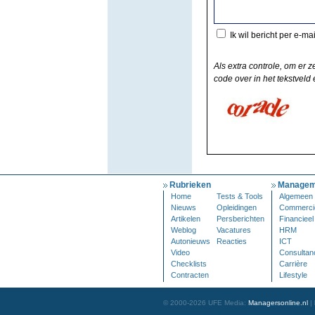
Ik wil bericht per e-ma
Als extra controle, om er z
code over in het tekstveld e
Rubrieken
Managem
Home
Tests & Tools
Algemeen
Nieuws
Opleidingen
Commerci
Artikelen
Persberichten
Financieel
Weblog
Vacatures
HRM
Autonieuws
Reacties
ICT
Video
Consultan
Checklists
Carrière
Contracten
Lifestyle
© 2000-2026 UFE Media:
Managersonline.nl
|