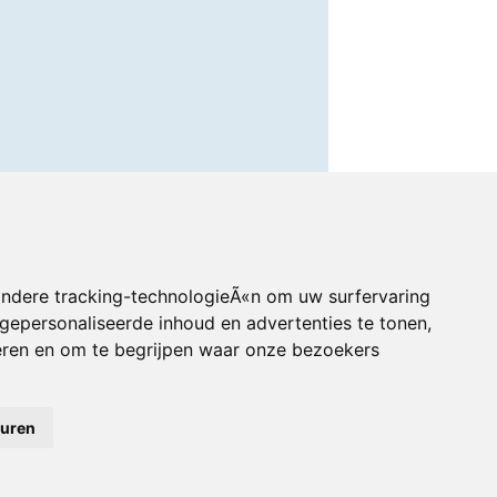
andere tracking-technologieÃ«n om uw surfervaring
gepersonaliseerde inhoud en advertenties te tonen,
eren en om te begrijpen waar onze bezoekers
euren