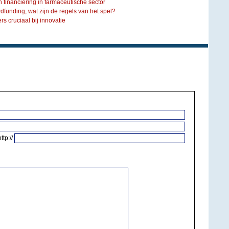
n financiering in farmaceutische sector
funding, wat zijn de regels van het spel?
rs cruciaal bij innovatie
http://