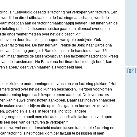
oring is: "Eenvoudig gezegd is factoring het verkopen van facturen. Een
 wordt dan direct uitbetaald en de factoringmaatschappij wordt de
 klant moet dan aan de factoringmaatschappij betalen. Het innen van de
 betaling en het faillissementsrisico gaan dan allemaal over op de
jl de ondernemer meteen over het geld beschikt."
aanbevolen door financieel managers van grote bedrijven. Ook
aker factoring toe. De transfer van Frenkie de Jong naar Barcelona
nd van factoring geregeld. Barcelona zou de transfersom van 75
talen, maar dankzij de tussenkomst van een factoringmaatschappij kreeg
an de transfersom. Nu Barcelona het financieel moeilijk heeft, kan
ren slapen," geeft Van Maanen als voorbeeld mee.
ook kleinere ondernemingen de vruchten van factoring plukken: "Het
nemers direct over het geld kunnen beschikken. Hierdoor voorkomen
 onderneming tegen cashflowproblemen aanloopt. De leveranciers
en kan nieuwe grondstoffen aankopen. Daarnaast hoeven financieel
e maken over bedrijven die op de fles gaan en hoeven ze de vele
n. Bovendien is alles, in tegenstelling tot bij andere
el geregeld en hoeft men niet automatisch alle facturen te verkopen.
ts een deel van de facturen te verkopen."
, moeten we wel een onderscheid maken tussen traditionele factoring en
can factoring is het mogelijk om per factuur te beslissen of men