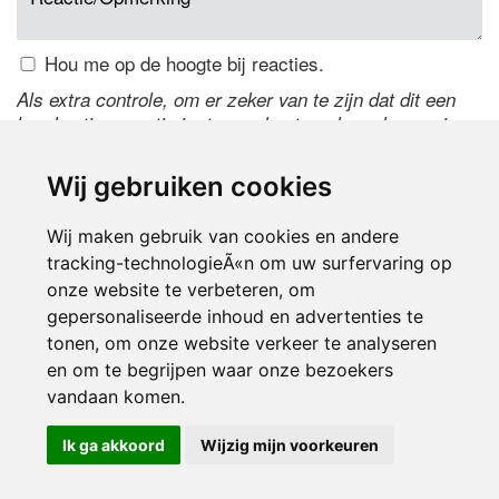
Hou me op de hoogte bij reacties.
Als extra controle, om er zeker van te zijn dat dit een
handmatige reactie is, typ onderstaande code over in
het tekstveld ernaast. Is het niet te lezen? Klik
hier
om
de code te wijzigen.
Wij gebruiken cookies
Wij maken gebruik van cookies en andere
tracking-technologieÃ«n om uw surfervaring op
onze website te verbeteren, om
gepersonaliseerde inhoud en advertenties te
tonen, om onze website verkeer te analyseren
en om te begrijpen waar onze bezoekers
Inloggen
vandaan komen.
Ik ga akkoord
Wijzig mijn voorkeuren
© 2000-2026 UFE Media:
Managersonline.nl
|
Brisk magazine
Partners:
Autowereld.com
|
Personeelsnet
| ABM Financial News