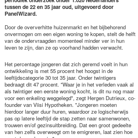
periodiek onderzoek onder 1.020 Nederlanders
tussen de 22 en 35 jaar oud, uitgevoerd door
PanelWizard.
Door de oververhitte huizenmarkt en het bijbehorend
onvermogen om een eigen woning te kopen, stelt de helft
van de ondervraagden momenteel minder ver in hun
leven te zijn, dan ze op voorhand hadden verwacht.
Het percentage jongeren dat zich geremd voelt in hun
ontwikkeling is met 55 procent het hoogst in de
leeftijdscategorie 30 tot 35 jaar. Onder twintigers
bedraagt dit 47 procent. "Waar je in het verleden vaak al
als twintiger een eerste woning kocht, is dit nu nog maar
voor een enkeling weggelegd", zegt Hergen Dutrieux, co-
founder van Viisi Hypotheken. "Jongeren moeten
hierdoor langer duur huren, waardoor ze logischerwijs
pas op latere leeftijd de stap zetten naar samenwonen,
trouwen en/of gezinsuitbreiding. Dat een groot gedeelte
van hen zelfs overweegt om te emigreren, laat zien hoe