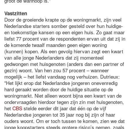
groot de wanhoop is."
Vastzitten
Door de groeiende krapte op de woningmarkt, zijn veel
Nederlandse starters somber gesteld over hun huidige-
en toekomstige kansen op een eigen huis. Zo gaat maar
liefst 77 procent van de respondenten ervan uit dat zij in
de komende twaalf maanden geen eigen woning
(kunnen) kopen. Als een gevolg hiervan zegt een kwart
van alle jonge Nederlanders dat zij momenteel
gedwongen met huisgenoten (anders dan een partner of
gezin) woont. Van hen zou 57 procent – wanneer
mogelijk – het liefst vandaag nog verhuizen. Dutrieux:
"Het lijkt erop dat Nederlandse jongeren onevenredig
hard geraakt worden door de huidige situatie op de
woningmarkt. Niet alleen woont bijna een kwart van de
ondervraagden hierdoor tegen zijn zin met huisgenoten,
het
CBS
stelde eerder dit jaar dat één op de vijf
Nederlandse jongeren tot 35 jaar nog bij zijn of haar
ouders woont. Om er toch tussen te komen, zien we dat
jonge koopstarters steeds grotere risico’s nemen, zoals