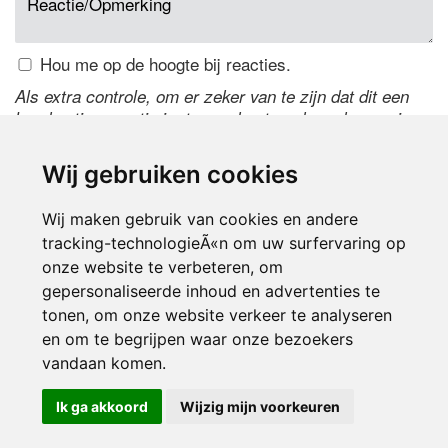
Hou me op de hoogte bij reacties.
Als extra controle, om er zeker van te zijn dat dit een
handmatige reactie is, typ onderstaande code over in
het tekstveld ernaast. Is het niet te lezen? Klik
hier
om
de code te wijzigen.
Wij gebruiken cookies
Wij maken gebruik van cookies en andere
tracking-technologieÃ«n om uw surfervaring op
onze website te verbeteren, om
gepersonaliseerde inhoud en advertenties te
tonen, om onze website verkeer te analyseren
en om te begrijpen waar onze bezoekers
Inloggen
vandaan komen.
Ik ga akkoord
Wijzig mijn voorkeuren
© 2000-2026 UFE Media:
Managersonline.nl
|
Brisk magazine
Partners:
Autowereld.com
|
Personeelsnet
| ABM Financial News