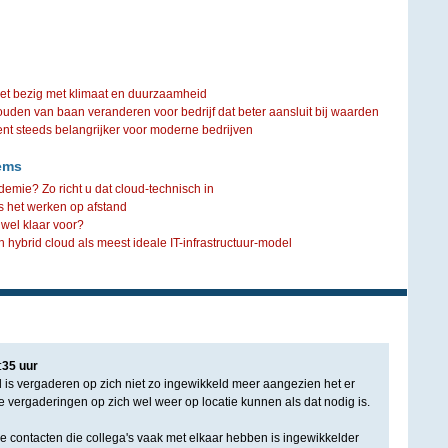
iet bezig met klimaat en duurzaamheid
ouden van baan veranderen voor bedrijf dat beter aansluit bij waarden
steeds belangrijker voor moderne bedrijven
ems
mie? Zo richt u dat cloud-technisch in
s het werken op afstand
 wel klaar voor?
 hybrid cloud als meest ideale IT-infrastructuur-model
:
35
uur
d is vergaderen op zich niet zo ingewikkeld meer aangezien het er
jke vergaderingen op zich wel weer op locatie kunnen als dat nodig is.
 contacten die collega's vaak met elkaar hebben is ingewikkelder