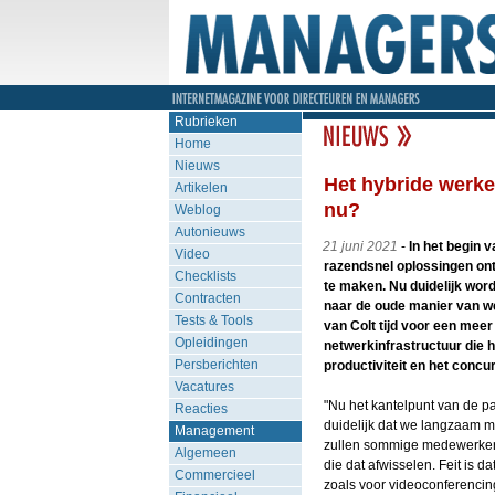
Rubrieken
Home
Nieuws
Het hybride werke
Artikelen
nu?
Weblog
Autonieuws
21 juni 2021
-
In het begin 
Video
razendsnel oplossingen on
Checklists
te maken. Nu duidelijk word
Contracten
naar de oude manier van w
Tests & Tools
van Colt tijd voor een mee
Opleidingen
netwerkinfrastructuur die 
Persberichten
productiviteit en het conc
Vacatures
"Nu het kantelpunt van de pan
Reacties
duidelijk dat we langzaam m
Management
zullen sommige medewerkers
Algemeen
die dat afwisselen. Feit is d
Commercieel
zoals voor videoconferencing