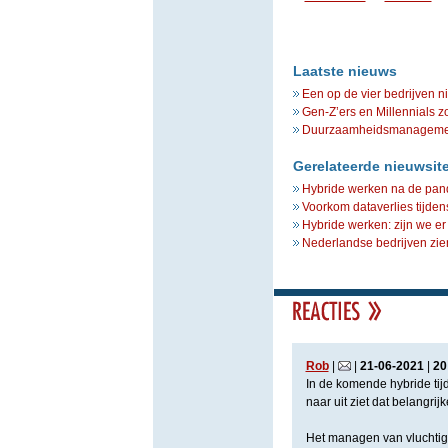
Laatste nieuws
Een op de vier bedrijven n
Gen-Z’ers en Millennials z
Duurzaamheidsmanagement 
Gerelateerde nieuwsit
Hybride werken na de pande
Voorkom dataverlies tijden
Hybride werken: zijn we er
Nederlandse bedrijven zien
Rob
|
|
21
-
06
-
2021
|
20
In de komende hybride tij
naar uit ziet dat belangri
Het managen van vluchtige