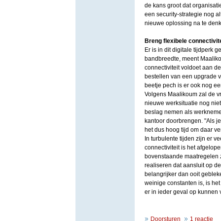
de kans groot dat organisati
een security-strategie nog alt
nieuwe oplossing na te denk
Breng flexibele connectivit
Er is in dit digitale tijdper
bandbreedte, meent Maalikoum
connectiviteit voldoet aan de
bestellen van een upgrade v
beetje pech is er ook nog ee
Volgens Maalikoum zal de vr
nieuwe werksituatie nog niet 
beslag nemen als werknemers
kantoor doorbrengen. "Als j
het dus hoog tijd om daar ve
In turbulente tijden zijn e
connectiviteit is het afgelo
bovenstaande maatregelen z
realiseren dat aansluit op de 
belangrijker dan ooit geblek
weinige constanten is, is he
er in ieder geval op kunnen 
Doorsturen
1 reactie