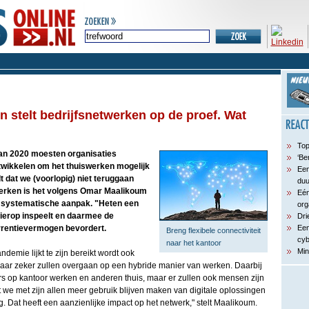
n stelt bedrijfsnetwerken op de proef. Wat
Top
van 2020 moesten organisaties
‘Be
twikkelen om het thuiswerken mogelijk
Een
t dat we (voorlopig) niet teruggaan
du
erken is het volgens Omar Maalikoum
Eén
r systematische aanpak. "Heten een
org
hierop inspeelt en daarmee de
Dri
urrentievermogen bevordert.
Een
Breng flexibele connectiviteit
cyb
naar het kantoor
Min
demie lijkt te zijn bereikt wordt ook
aar zeker zullen overgaan op een hybride manier van werken. Daarbij
 op kantoor werken en anderen thuis, maar er zullen ook mensen zijn
at we met zijn allen meer gebruik blijven maken van digitale oplossingen
. Dat heeft een aanzienlijke impact op het netwerk," stelt Maalikoum.