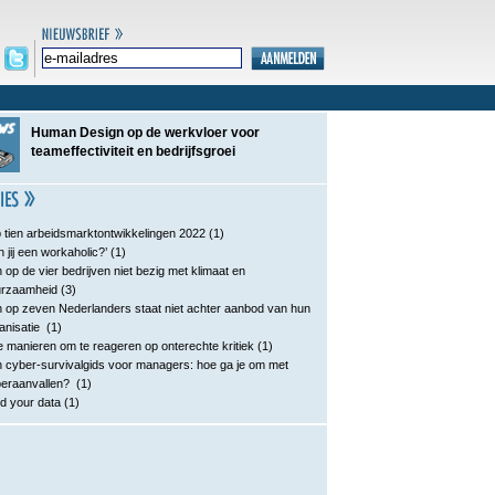
Human Design op de werkvloer voor
teameffectiviteit en bedrijfsgroei
 tien arbeidsmarktontwikkelingen 2022
(1)
n jij een workaholic?’
(1)
 op de vier bedrijven niet bezig met klimaat en
urzaamheid
(3)
 op zeven Nederlanders staat niet achter aanbod van hun
anisatie
(1)
e manieren om te reageren op onterechte kritiek
(1)
 cyber-survivalgids voor managers: hoe ga je om met
eraanvallen?
(1)
d your data
(1)