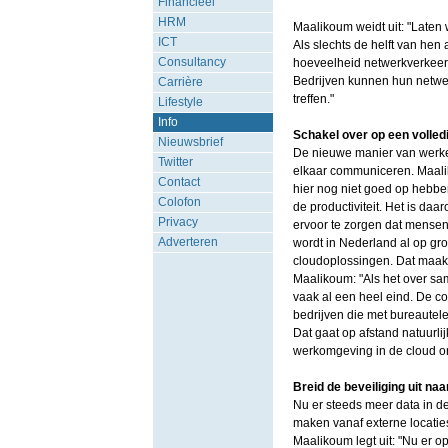
Financieel
HRM
Maalikoum weidt uit: "Laten
ICT
Als slechts de helft van hen
Consultancy
hoeveelheid netwerkverkeer 
Bedrijven kunnen hun netwer
Carrière
treffen."
Lifestyle
Info
Schakel over op een volle
Nieuwsbrief
De nieuwe manier van werk
Twitter
elkaar communiceren. Maali
Contact
hier nog niet goed op hebbe
Colofon
de productiviteit. Het is d
Privacy
ervoor te zorgen dat mensen
Adverteren
wordt in Nederland al op gr
cloudoplossingen. Dat maakt
Maalikoum: "Als het over s
vaak al een heel eind. De com
bedrijven die met bureautele
Dat gaat op afstand natuurli
werkomgeving in de cloud on
Breid de beveiliging uit na
Nu er steeds meer data in 
maken vanaf externe locaties 
Maalikoum legt uit: "Nu er o