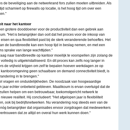
es de beveiliging aan de netwerkrand fors zullen moeten uitbreiden. Als
ijd scharniert op firewalls op locatie, is het hoog tijd om over een
en."
eit naar het kantoor
k geen grotere dooddoener voor de productiviteit dan een gebrek aan
. "Het is belangrijker dan ooit dat het proces voor de inkoop van
 eisen en qua flexibiliteit past bij de sterk veranderende behoeftes. Het
an de bandbreedte kan een hoop tijd in beslag nemen, en met een
ns sprake van lange wachttijden."
aag naar bandbreedte op kantoor moeilijk te voorspellen zijn zolang de
volledig is uitgekristalliseerd. En dit proces kan zelfs nog langer in
 de vrijheid krijgen om zelf te bepalen hoeven werkdagen ze op
e kantooromgeving geen schaalbare on demand connectiviteit biedt, is
randering in te brengen."
r veel vragen en onduidelijkheden. De noodzaak van hoogwaardige
pen jaar echter onbetwist gebleven. Maalikoum is ervan overtuigd dat de
ullen helpen om een betrouwbaar, toekomstgericht netwerk te
nieuwe realiteit. Hij concludeert: "Het afgelopen jaar is flexibiliteit
en, ook bij bedrijfsnetwerken. Nu verandering nog steeds een van de
t nóg belangrijker dat organisaties ervoor zorgdragen dat medewerkers
vertrouwen dat ze altijd en overal hun werk kunnen doen."