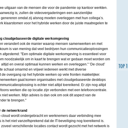
 we uitgaan van de mensen die voor de pandemie op kantoor werkten.
 aanwezig is, zullen de videovergaderingen een aanzienlijke
genereren omdat zij alsnog moeten overleggen met hun collega’s.
k klaarstomen voor het hybride werken door de juiste maatregelen te
dig cloudgebaseerde digitale werkomgeving
en verandert ook de manier waarop mensen samenwerken en met
koum is van mening dat veel bedrijven hun communicatieoplossingen
n afgestemd: "Een optimale digitale werkomgeving is essentieel voor
aarom noodzakelijk om in kaart te brengen wat er gedaan moet worden om
 altijd en overal optimaal kunnen werken en overleggen." ‘De cloud’
ote schaal omarmd en vrijwel iedereen werkt met diverse
 de overgang op het hybride werken op vele fronten makkelijker.
amenwerken gaat komen organisaties met cloudgebaseerde desktops
municatieoplossing is echter niet altijd toereikend. Er zijn nog altijd
foons werken die op locatie zijn verbonden met een telefooncentrale.
jk niet werken. Mijn advies is dan ook om ook dit aspect van de
der te brengen."
ar de netwerkrand
de cloud wordt ondergebracht en werknemers daar verbinding mee
is het niet vanzelfsprekend dat de IT-beveiliging nog toereikend is.
p zoveel verschillende locaties contact wordt gezocht met het netwerk is