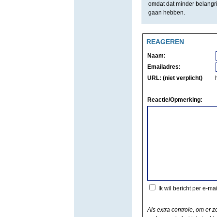
omdat dat minder belangrij
gaan hebben.
REAGEREN
Naam:
Emailadres:
URL: (niet verplicht)
Reactie/Opmerking:
Ik wil bericht per e-ma
Als extra controle, om er z