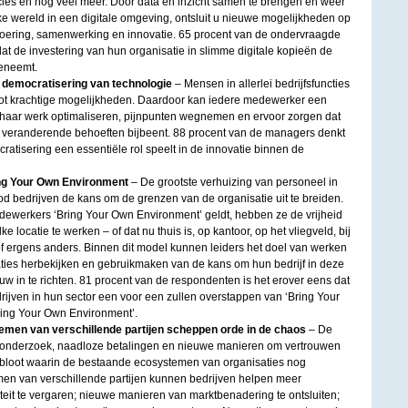
ycles en nog veel meer. Door data en inzicht samen te brengen en weer
ke wereld in een digitale omgeving, ontsluit u nieuwe mogelijkheden op
svoering, samenwerking en innovatie. 65 procent van de ondervraagde
t de investering van hun organisatie in slimme digitale kopieën de
oeneemt.
e democratisering van technologie
– Mensen in allerlei bedrijfsfuncties
ot krachtige mogelijkheden. Daardoor kan iedere medewerker een
of haar werk optimaliseren, pijnpunten wegnemen en ervoor zorgen dat
n veranderende behoeften bijbeent. 88 procent van de managers denkt
atisering een essentiële rol speelt in de innovatie binnen de
ring Your Own Environment
– De grootste verhuizing van personeel in
bedrijven de kans om de grenzen van de organisatie uit te breiden.
ewerkers ‘Bring Your Own Environment’ geldt, hebben ze de vrijheid
 locatie te werken – of dat nu thuis is, op kantoor, op het vliegveld, bij
of ergens anders. Binnen dit model kunnen leiders het doel van werken
aties herbekijken en gebruikmaken van de kans om hun bedrijf in deze
w in te richten. 81 procent van de respondenten is het erover eens dat
jven in hun sector een voor een zullen overstappen van ‘Bring Your
ring Your Own Environment’.
stemen van verschillende partijen scheppen orde in de chaos
– De
tonderzoek, naadloze betalingen en nieuwe manieren om vertrouwen
 bloot waarin de bestaande ecosystemen van organisaties nog
men van verschillende partijen kunnen bedrijven helpen meer
liteit te vergaren; nieuwe manieren van marktbenadering te ontsluiten;