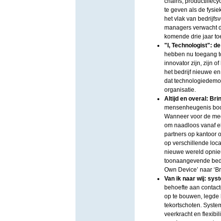
chains, productlifec
te geven als de fysie
het vlak van bedrijf
managers verwacht da
komende drie jaar t
"I, Technologist": d
hebben nu toegang t
innovator zijn, zijn 
het bedrijf nieuwe e
dat technologiedemocr
organisatie.
Altijd en overal: B
mensenheugenis bood 
Wanneer voor de med
om naadloos vanaf elke
partners op kantoor 
op verschillende loc
nieuwe wereld opnieu
toonaangevende bedri
Own Device’ naar ‘B
Van ik naar wij: sy
behoefte aan contac
op te bouwen, legde
tekortschoten. Syste
veerkracht en flexibi