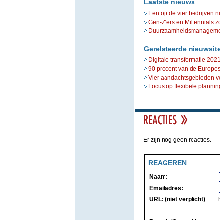
Laatste nieuws
Een op de vier bedrijven n
Gen-Z’ers en Millennials z
Duurzaamheidsmanagement 
Gerelateerde nieuwsit
Digitale transformatie 202
90 procent van de Europese
Vier aandachtsgebieden v
Focus op flexibele plannin
Er zijn nog geen reacties.
REAGEREN
Naam:
Emailadres:
URL: (niet verplicht)