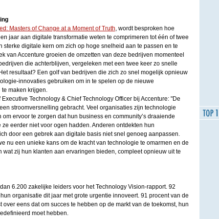
ing
d: Masters of Change at a Moment of Truth
, wordt besproken hoe
n jaar aan digitale transformatie weten te comprimeren tot één of twee
en sterke digitale kern om zich op hoge snelheid aan te passen en te
ek van Accenture groeien de omzetten van deze bedrijven momenteel
 bedrijven die achterblijven, vergeleken met een twee keer zo snelle
et resultaat? Een golf van bedrijven die zich zo snel mogelijk opnieuw
nologie-innovaties gebruiken om in te spelen op de nieuwe
te maken krijgen.
 Executive Technology & Chief Technology Officer bij Accenture: "De
een stroomversnelling gebracht. Veel organisaties zijn technologie
n om ervoor te zorgen dat hun business en community’s draaiende
e ze eerder niet voor ogen hadden. Anderen ontdekten hun
ch door een gebrek aan digitale basis niet snel genoeg aanpassen.
 nu een unieke kans om de kracht van technologie te omarmen en de
 wat zij hun klanten aan ervaringen bieden, compleet opnieuw uit te
an 6.200 zakelijke leiders voor het Technology Vision-rapport. 92
hun organisatie dit jaar met grote urgentie innoveert. 91 procent van de
t over eens dat om succes te hebben op de markt van de toekomst, hun
gedefinieerd moet hebben.