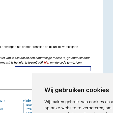
il ontvangen als er meer reacties op dit artikel verschijnen.
eker van te zijn dat dit een handmatige reactie is, typ onderstaande
rnaast. Is het niet te lezen? Klik
hier
om de code te wijzigen.
Wij gebruiken cookies
ent
Info
Mijn Account
Wij maken gebruik van cookies en 
Nieuwsbrief
Inloggen
op onze website te verbeteren, om 
eel
Twitter
Contact