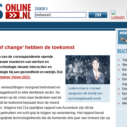
 of change’ hebben de toekomst
n van de coronapandemie opende
Top
nieuwe manieren van werken en
‘Be
echnologie nieuwe interacties en
Een
ogie bij aan gezondheid en welzijn. Dat
du
nology Vision 2021
.
Eén
org
n verwachtingen voorgoed beïnvloed en
Leiderschap is cruciaal
Dri
ggebracht in elke denkbare sector. Nu
aangezien elk bedrijf een
Een
eren op de crisis naar bedenken wat de
technologiebedrijf wordt
cyb
rdt de toekomst bepaald door de meest
Min
s. Volgens het 21e jaarlijkse rapport van Accenture zijn dit de
 gebruiken om echt grip te krijgen op verandering. Het rapport bevat
grijkste technologietrends die de komende drie jaar van invloed zijn op