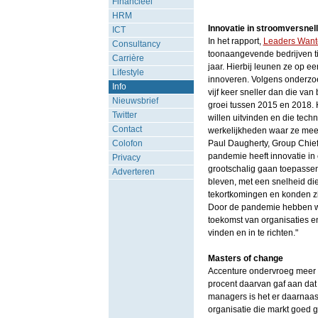
Financieel
HRM
Innovatie in stroomversnell
ICT
In het rapport,
Leaders Wante
Consultancy
toonaangevende bedrijven tie
Carrière
jaar. Hierbij leunen ze op e
Lifestyle
innoveren. Volgens onderzo
Info
vijf keer sneller dan die van
Nieuwsbrief
groei tussen 2015 en 2018. H
Twitter
willen uitvinden en die tech
Contact
werkelijkheden waar ze mee 
Colofon
Paul Daugherty, Group Chief
pandemie heeft innovatie in 
Privacy
grootschalig gaan toepasse
Adverteren
bleven, met een snelheid di
tekortkomingen en konden zi
Door de pandemie hebben we
toekomst van organisaties en
vinden en in te richten."
Masters of change
Accenture ondervroeg meer d
procent daarvan gaf aan dat 
managers is het er daarnaas
organisatie die markt goed 