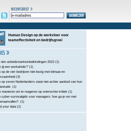
Human Design op de werkvloer voor
teameffectiviteit en bedrijfsgroei
 tien arbeidsmarktontwikkelingen 2022
(1)
n jij een workaholic?’
(1)
 op de vier bedrijven niet bezig met klimaat en
urzaamheid
(3)
 op zeven Nederlanders staat niet achter aanbod van hun
anisatie
(1)
e manieren om te reageren op onterechte kritiek
(1)
 cyber-survivalgids voor managers: hoe ga je om met
eraanvallen?
(1)
d your data
(1)