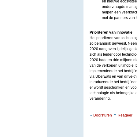
en nieuwe ecosystee
ondervraagde manage
helpen een veerkrach
met de partners van 
Prioriteren van innovatie
Het prioriteren van technolo
zo belangrijk geweest. Nee
2020 aangaven tijdelijk geslo
zich als leider door technolo
2020 hadden drie miljoen n
van de verkopen uit mobiel b
implementeerde het bedrijf 
via UberEats en van drive-th
introduceerde het bedrijf e
er wordt geschonken en voor
technologie als belangrijke 
verandering.
Doorsturen
Reageer