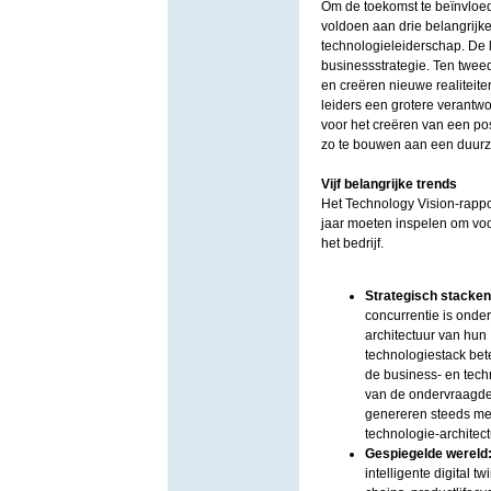
Om de toekomst te beïnvloed
voldoen aan drie belangrijke
technologieleiderschap. De l
businessstrategie. Ten tweed
en creëren nieuwe realiteit
leiders een grotere verantw
voor het creëren van een pos
zo te bouwen aan een duurz
Vijf belangrijke trends
Het Technology Vision-rappor
jaar moeten inspelen om voor
het bedrijf.
Strategisch stacke
concurrentie is onde
architectuur van hun
technologiestack bet
de business- en techn
van de ondervraagde 
genereren steeds me
technologie-architect
Gespiegelde wereld: d
intelligente digital 