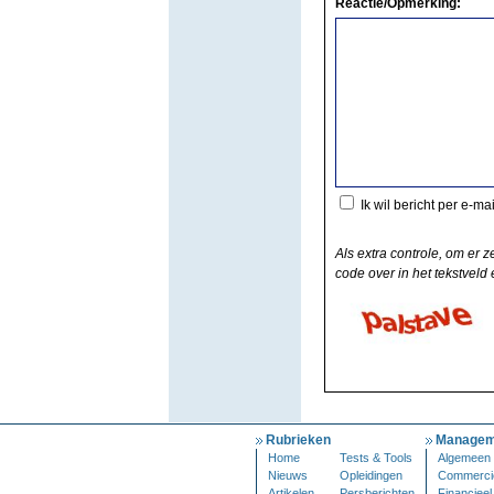
Reactie/Opmerking:
Ik wil bericht per e-ma
Als extra controle, om er z
code over in het tekstveld e
Rubrieken
Managem
Home
Tests & Tools
Algemeen
Nieuws
Opleidingen
Commerci
Artikelen
Persberichten
Financieel