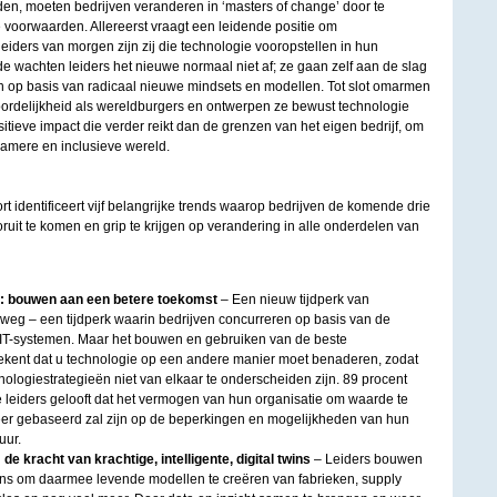
en, moeten bedrijven veranderen in ‘masters of change’ door te
 voorwaarden. Allereerst vraagt een leidende positie om
eiders van morgen zijn zij die technologie vooropstellen in hun
e wachten leiders het nieuwe normaal niet af; ze gaan zelf aan de slag
en op basis van radicaal nieuwe mindsets en modellen. Tot slot omarmen
oordelijkheid als wereldburgers en ontwerpen ze bewust technologie
itieve impact die verder reikt dan de grenzen van het eigen bedrijf, om
amere en inclusieve wereld.
t identificeert vijf belangrijke trends waarop bedrijven de komende drie
uit te komen en grip te krijgen op verandering in alle onderdelen van
n: bouwen aan een betere toekomst
– Een nieuw tijdperk van
rweg – een tijdperk waarin bedrijven concurreren op basis van de
 IT-systemen. Maar het bouwen en gebruiken van de beste
ekent dat u technologie op een andere manier moet benaderen, zodat
ologiestrategieën niet van elkaar te onderscheiden zijn. 89 procent
leiders gelooft dat het vermogen van hun organisatie om waarde te
er gebaseerd zal zijn op de beperkingen en mogelijkheden van hun
uur.
e kracht van krachtige, intelligente, digital twins
– Leiders bouwen
twins om daarmee levende modellen te creëren van fabrieken, supply