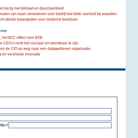
iet bezig met klimaat en duurzaamheid
ouden van baan veranderen voor bedrijf dat beter aansluit bij waarden
steeds belangrijker voor moderne bedrijven
ems
1; het B2C-effect voor B2B
 CEO’s vindt het cruciaal om wendbaar te zijn
oor de CIO op weg naar een datagedreven organisatie
g en versnelde innovatie
http://