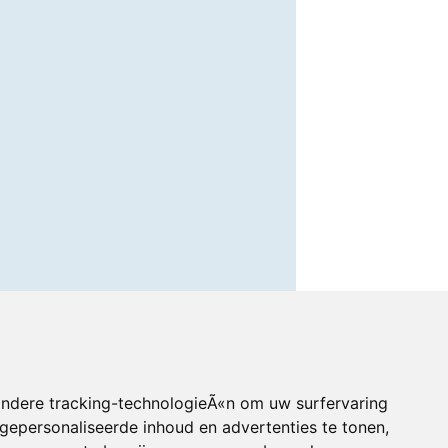
andere tracking-technologieÃ«n om uw surfervaring
gepersonaliseerde inhoud en advertenties te tonen,