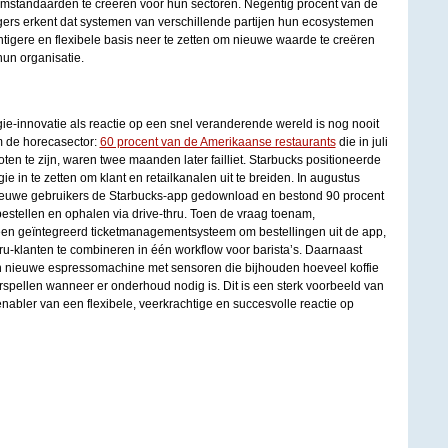
mstandaarden te creëren voor hun sectoren. Negentig procent van de
rs erkent dat systemen van verschillende partijen hun ecosystemen
tigere en flexibele basis neer te zetten om nieuwe waarde te creëren
hun organisatie.
gie-innovatie als reactie op een snel veranderende wereld is nog nooit
m de horecasector:
60 procent van de Amerikaanse restaurants
die in juli
ten te zijn, waren twee maanden later failliet. Starbucks positioneerde
gie in te zetten om klant en retailkanalen uit te breiden. In augustus
ieuwe gebruikers de Starbucks-app gedownload en bestond 90 procent
estellen en ophalen via drive-thru. Toen de vraag toenam,
een geïntegreerd ticketmanagementsysteem om bestellingen uit de app,
ru-klanten te combineren in één workflow voor barista’s. Daarnaast
en nieuwe espressomachine met sensoren die bijhouden hoeveel koffie
spellen wanneer er onderhoud nodig is. Dit is een sterk voorbeeld van
enabler van een flexibele, veerkrachtige en succesvolle reactie op