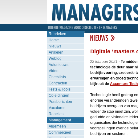
Rubrieken
Home
Nieuws
Digitale ‘masters
Artikelen
Weblog
22 februari 2021
-
Te midde
Autonieuws
technologie de deur naar 
Video
bedrijfsvoering, creëerde t
Checklists
ervaringen en droeg technol
Contracten
blijkt uit de
Accenture Tech
Tests & Tools
Technologie heeft gedrag e
Opleidingen
enorme veranderingen tewee
Persberichten
bedrijven overgaan van reag
Vacatures
volgende stap moet zijn, wo
Reacties
gedurfde en visionaire leider
Management
organisaties die technologie
Algemeen
voorspellingen over de belan
Commercieel
bedrijven en sectoren.