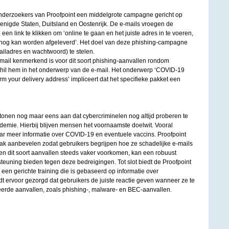
nderzoekers van Proofpoint een middelgrote campagne gericht op
renigde Staten, Duitsland en Oostenrijk. De e-mails vroegen de
 een link te klikken om ‘online te gaan en het juiste adres in te voeren,
 nog kan worden afgeleverd’. Het doel van deze phishing-campagne
iladres en wachtwoord) te stelen.
ail kenmerkend is voor dit soort phishing-aanvallen rondom
schil hem in het onderwerp van de e-mail. Het onderwerp ‘COVID-19
irm your delivery address’ impliceert dat het specifieke pakket een
nen nog maar eens aan dat cybercriminelen nog altijd proberen te
demie. Hierbij blijven mensen het voornaamste doelwit. Vooral
ar meer informatie over COVID-19 en eventuele vaccins. Proofpoint
pak aanbevelen zodat gebruikers begrijpen hoe ze schadelijke e-mails
 dit soort aanvallen steeds vaker voorkomen, kan een robuust
euning bieden tegen deze bedreigingen. Tot slot biedt de Proofpoint
een gerichte training die is gebaseerd op informatie over
 ervoor gezorgd dat gebruikers de juiste reactie geven wanneer ze te
erde aanvallen, zoals phishing-, malware- en BEC-aanvallen.