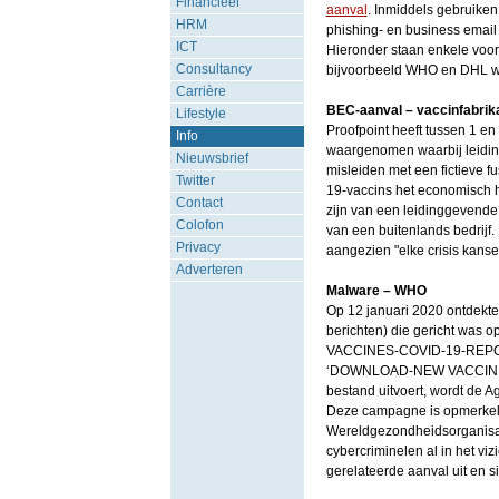
Financieel
aanval
. Inmiddels gebruiken
HRM
phishing- en business emai
ICT
Hieronder staan enkele voor
Consultancy
bijvoorbeeld WHO en DHL wo
Carrière
BEC-aanval – vaccinfabrik
Lifestyle
Proofpoint heeft tussen 1 
Info
waargenomen waarbij leidin
Nieuwsbrief
misleiden met een fictieve 
Twitter
19-vaccins het economisch h
Contact
zijn van een leidinggevend
Colofon
van een buitenlands bedrijf.
Privacy
aangezien "elke crisis kans
Adverteren
Malware – WHO
Op 12 januari 2020 ontdekt
berichten) die gericht was
VACCINES-COVID-19-REPORT-
‘DOWNLOAD-NEW VACCINES-
bestand uitvoert, wordt de A
Deze campagne is opmerkeli
Wereldgezondheidsorganisat
cybercriminelen al in het vi
gerelateerde aanval uit en 