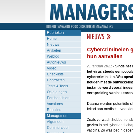
Rubrieken
Home
Nieuws
Cybercriminelen g
Artikelen
hun aanvallen
Weblog
Autonieuws
21 januari 2021
-
Sinds het 
Video
het virus steeds een popul
Checklists
cybercriminelen. Wat opvalt
Contracten
houden met de ontwikkeling
Tests & Tools
instantie werd vooral inges
Opleidingen
verspreiding van het coron
Persberichten
Daarna werden potentiële s
Vacatures
tekort aan medische voorzie
Reacties
Management
Zoals verwacht hebben onde
Algemeen
gezien in het cyberlandscha
Commercieel
vaccins. Zo was begin dec