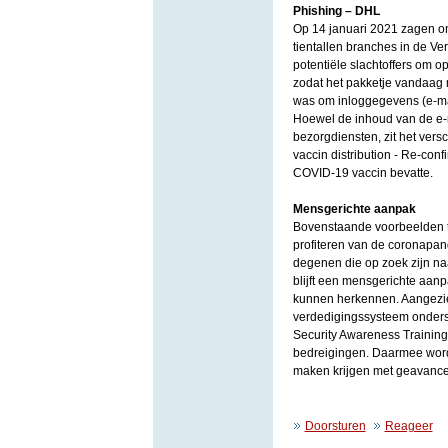
Phishing – DHL
Op 14 januari 2021 zagen o
tientallen branches in de Ve
potentiële slachtoffers om op
zodat het pakketje vandaag
was om inloggegevens (e-ma
Hoewel de inhoud van de e-m
bezorgdiensten, zit het ver
vaccin distribution - Re-conf
COVID-19 vaccin bevatte.
Mensgerichte aanpak
Bovenstaande voorbeelden to
profiteren van de coronapan
degenen die op zoek zijn na
blijft een mensgerichte aan
kunnen herkennen. Aangezien
verdedigingssysteem onderst
Security Awareness Training 
bedreigingen. Daarmee wordt
maken krijgen met geavance
Doorsturen
Reageer