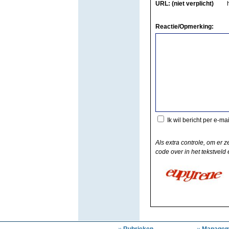
URL: (niet verplicht)
Reactie/Opmerking:
Ik wil bericht per e-ma
Als extra controle, om er z
code over in het tekstveld e