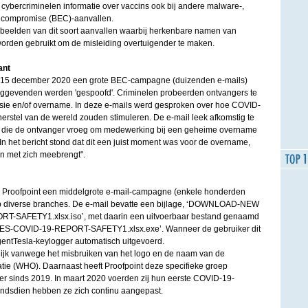
 cybercriminelen informatie over vaccins ook bij andere malware-,
l compromise (BEC)-aanvallen.
beelden van dit soort aanvallen waarbij herkenbare namen van
rden gebruikt om de misleiding overtuigender te maken.
ant
en 15 december 2020 een grote BEC-campagne (duizenden e-mails)
ggevenden werden 'gespoofd'. Criminelen probeerden ontvangers te
fusie en/of overname. In deze e-mails werd gesproken over hoe COVID-
erstel van de wereld zouden stimuleren. De e-mail leek afkomstig te
e die de ontvanger vroeg om medewerking bij een geheime overname
 In het bericht stond dat dit een juist moment was voor de overname,
en met zich meebrengt".
e Proofpoint een middelgrote e-mail-campagne (enkele honderden
 op diverse branches. De e-mail bevatte een bijlage, ‘DOWNLOAD-NEW
SAFETY1.xlsx.iso’, met daarin een uitvoerbaar bestand genaamd
COVID-19-REPORT-SAFETY1.xlsx.exe’. Wanneer de gebruiker dit
gentTesla-keylogger automatisch uitgevoerd.
jk vanwege het misbruiken van het logo en de naam van de
ie (WHO). Daarnaast heeft Proofpoint deze specifieke groep
zier sinds 2019. In maart 2020 voerden zij hun eerste COVID-19-
sindsdien hebben ze zich continu aangepast.