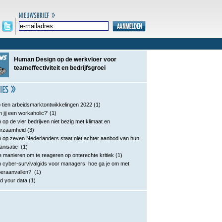
Human Design op de werkvloer voor
teameffectiviteit en bedrijfsgroei
 tien arbeidsmarktontwikkelingen 2022
(1)
n jij een workaholic?’
(1)
 op de vier bedrijven niet bezig met klimaat en
urzaamheid
(3)
 op zeven Nederlanders staat niet achter aanbod van hun
anisatie
(1)
e manieren om te reageren op onterechte kritiek
(1)
 cyber-survivalgids voor managers: hoe ga je om met
eraanvallen?
(1)
d your data
(1)