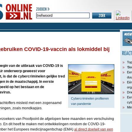
ebruiken COVID-19-vaccin als lokmiddel bij
Top
begin van de uitbraak van COVID-19 is
‘Be
air onderwerp geweest voor
Een
, is dat de cybercriminelen gelijke tred
du
en in de maatschappij. In eerste
Eén
peeld op het bestaan en de
org
avirus.
Dri
Een
Cybercriminelen profiteren
cyb
lachtoffers misleid met een zogenaamd
van pandemie
Min
ningen, zoals mondkapjes.
rzoekers van Proofpoint de afgelopen twee maanden een verschuiving
p. En dit heeft te maken met ontwikkelingen rondom de COVID-19-
ember het Europees medicijnagentschap (EMA)
al direct doelwit van een