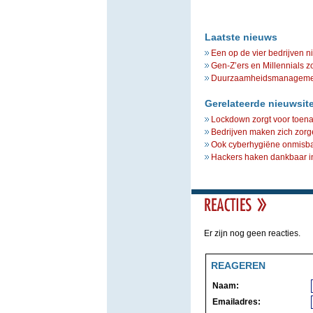
Laatste nieuws
Een op de vier bedrijven n
Gen-Z’ers en Millennials z
Duurzaamheidsmanagement 
Gerelateerde nieuwsit
Lockdown zorgt voor toen
Bedrijven maken zich zorgen
Ook cyberhygiëne onmisbaar
Hackers haken dankbaar 
Er zijn nog geen reacties.
REAGEREN
Naam:
Emailadres: