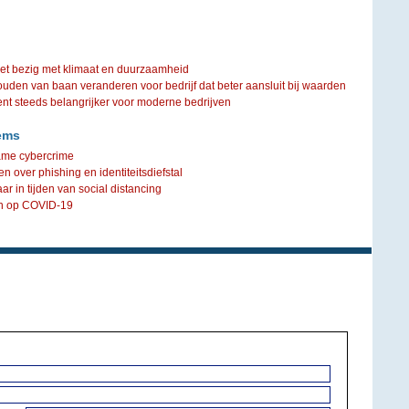
iet bezig met klimaat en duurzaamheid
ouden van baan veranderen voor bedrijf dat beter aansluit bij waarden
steeds belangrijker voor moderne bedrijven
ems
ame cybercrime
 over phishing en identiteitsdiefstal
 in tijden van social distancing
in op COVID-19