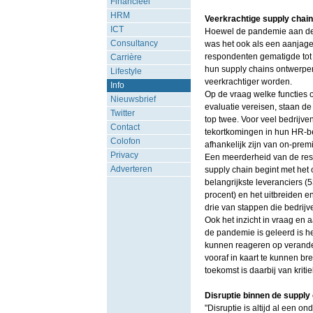
Financieel
HRM
Veerkrachtige supply chain
ICT
Hoewel de pandemie aan de e
Consultancy
was het ook als een aanjager
respondenten gematigde tot 
Carrière
hun supply chains ontwerpe
Lifestyle
veerkrachtiger worden.
Info
Op de vraag welke functies 
Nieuwsbrief
evaluatie vereisen, staan de
Twitter
top twee. Voor veel bedrijve
Contact
tekortkomingen in hun HR-bel
Colofon
afhankelijk zijn van on-premi
Privacy
Een meerderheid van de resp
Adverteren
supply chain begint met het 
belangrijkste leveranciers (
procent) en het uitbreiden e
drie van stappen die bedrijv
Ook het inzicht in vraag en 
de pandemie is geleerd is he
kunnen reageren op verande
vooraf in kaart te kunnen b
toekomst is daarbij van kriti
Disruptie binnen de supply
"Disruptie is altijd al een 