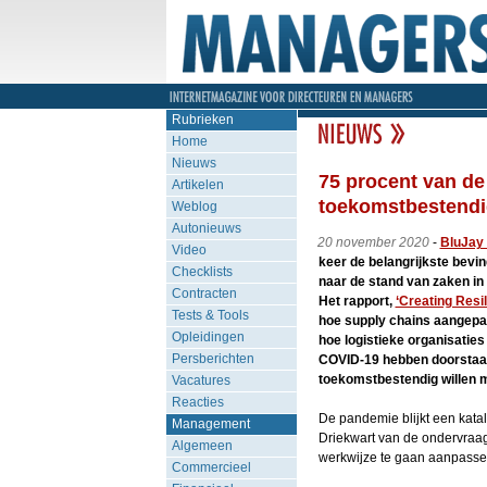
Rubrieken
Home
Nieuws
75 procent van de
Artikelen
toekomstbestendig
Weblog
Autonieuws
20 november 2020
-
BluJay 
Video
keer de belangrijkste bevin
Checklists
naar de stand van zaken in 
Contracten
Het rapport,
‘Creating Resi
Tests & Tools
hoe supply chains aangepas
Opleidingen
hoe logistieke organisaties
Persberichten
COVID-19 hebben doorstaan
toekomstbestendig willen 
Vacatures
Reacties
De pandemie blijkt een katal
Management
Driekwart van de ondervraag
Algemeen
werkwijze te gaan aanpassen
Commercieel