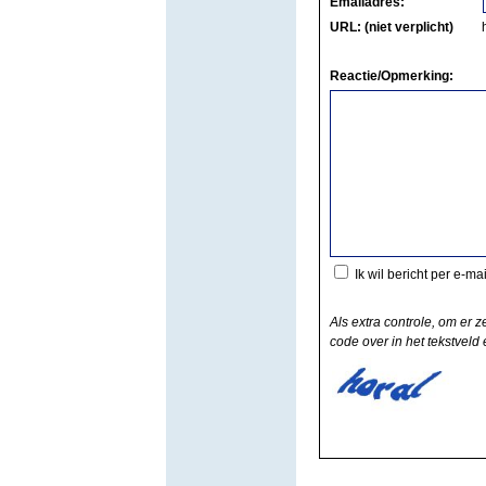
Emailadres:
URL: (niet verplicht)
Reactie/Opmerking:
Ik wil bericht per e-ma
Als extra controle, om er z
code over in het tekstveld e