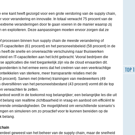
ne kant heeft gezorgd voor een grote verstoring van de supply chain,
 voor verandering en innovatie. In totaal verwacht 75 procent van de
extreme veranderingen door te gaan voeren in de manier waarop zij
n en exploiteren. Deze aanpassingen moeten ervoor zorgen dat ze
of processen binnen hun supply chain de meeste verandering of
 IT-capaciteiten (61 procent) en het personeelsbeleid (58 procent) in de
n heeft de snelle en onverwachte verschuiving naar thuiswerken
eid en IT-capaciteiten aan het licht gebracht. Vooral bedrijven die
se applicaties die niet toegankelijk zijn via de cloud ervaarden dit.
ondenten is het ermee eens dat het creëren van een veerkrachtige
ontwikkelen van sterkere, meer transparante relaties met de
53 procent). Samen met (interne) trainingen van medewerkers (49
n diversifiëren van het personeelsbestand (43 procent) vormt dit de top
en verwachten te zetten.
aanbod wordt in de toekomst nog belangrijker; een belangrijke les die uit
t belang van realtime zichtbaarheid in vraag en aanbod om efficiënt te
rende omstandigheden. De mogelijkheid om verschillende scenario’s
rengen en simuleren om zo proactief voor te kunnen bereiden op de
ek belang.
 chain
onderdeel geweest van het beheer van de supply chain, maar de snelheid