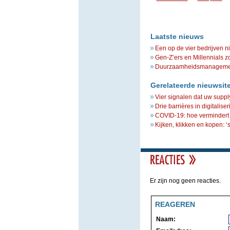
Laatste nieuws
Een op de vier bedrijven n
Gen-Z’ers en Millennials z
Duurzaamheidsmanagement 
Gerelateerde nieuwsit
Vier signalen dat uw suppl
Drie barrières in digitalise
COVID-19: hoe vermindert 
Kijken, klikken en kopen: ‘
Er zijn nog geen reacties.
REAGEREN
Naam: