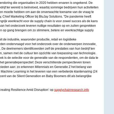
rstoring die organisaties in 2020 hebben ervaren is ongekend. De
drijf ter wereld is beïnvloed, waarbij sommige bedrijven hun activiteiten
en moeite hebben om aan de onverwachte toename van de vraag te
y, Chief Marketing Officer bij BluJay Solutions. "De pandemie heeft
angrijk veerkracht voor de supply chain is voor zowel succes als de kans
van het onderzoek leveren nuttige resultaten op en zullen gesprekken
n op gang brengen om zo slimmere, betere en veerkrachtige supply
t de industrie, waaronder productie, retail en logistieke
rden ondervraagd voor het onderzoek over de onderwerpen innovatie,
. De deelnemers identificeerden zelf de prestaties van hun bedrijf ten
, samen met de cultuur ten opzichte van toepassing van technologie.
oek is de selectie voor de generatie van de respondenten, om de data te
 het generatieperspectief. Deze verschillende perspectieven tonen
ieden aan: zo erkennen Milennials en Generatie Z het belang van
n Machine Learning in het leveren van een verbeterde klantervaring (24
procent van de Silent Generation en Baby Boomers dit als belangrijke
Creating Resilience Amid Disruption’ op
supplychainresearch.info