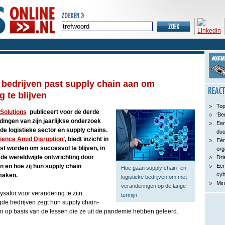
 bedrijven past supply chain aan om
 te blijven
Top
Solutions
publiceert voor de derde
‘Be
dingen van zijn jaarlijkse onderzoek
Een
de logistieke sector en supply chains.
du
lience Amid Disruption’
, biedt inzicht in
Eén
t worden om succesvol te blijven, in
org
 de wereldwijde ontwrichting door
Dri
 en hoe zij hun supply chain
Een
Hoe gaan supply chain- en
cyb
maken.
logistieke bedrijven om met
Min
veranderingen op de lange
ysator voor verandering te zijn.
termijn
de bedrijven zegt hun supply chain-
 op basis van de lessen die ze uit de pandemie hebben geleerd.