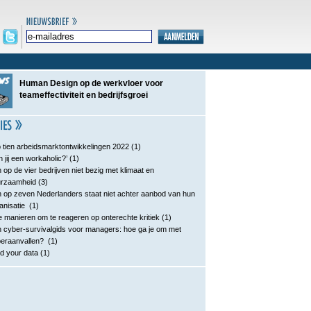
Human Design op de werkvloer voor
teameffectiviteit en bedrijfsgroei
 tien arbeidsmarktontwikkelingen 2022
(1)
n jij een workaholic?’
(1)
 op de vier bedrijven niet bezig met klimaat en
urzaamheid
(3)
 op zeven Nederlanders staat niet achter aanbod van hun
anisatie
(1)
e manieren om te reageren op onterechte kritiek
(1)
 cyber-survivalgids voor managers: hoe ga je om met
eraanvallen?
(1)
d your data
(1)