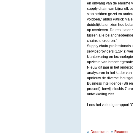
en omvang van de enorme ve
supply chain van bijna elk be
stop hebben gezet en ander
voldoen," aldus Patrick Male
duidelijk laten zien hoe bel
op overleven. De resultaten 
tussen alle belanghebbende
chains te creëren."
Supply chain-professionals ui
serviceproviders (LSP’s) we
klantervaring en technologie
opzichte van branchegenoten
Nieuw dit jaar in het onderz
analyseren in het kader van
opnieuw de diverse focusgeb
Business Intelligence (BI) e
procent), terwijl slechts 7 
ontwikkeling ziet.
Lees het volledige rapport ‘
Doorsturen
Reageer