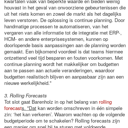
kwartalen vaak van beperkte waarde en bieden weinig
houvast in het geval van onvoorziene gebeurtenissen die
uit het niets komen en zowel de markt als het dagelijks
leven verstoren. De oplossing is continue planning. Door
handmatige processen te automatiseren, van het
vergaren van alle informatie tot de integratie met ERP-,
HCM- en andere enterprisesystemen, kunnen op
doorlopende basis aanpassingen aan de planning worden
gemaakt. Een bijkomend voordeel is dat teams hiermee
ontzettend veel tijd besparen en fouten voorkomen. Met
continue planning wordt het makkelijker om budgetten
aan te passen aan actuele veranderingen, waardoor
budgetten realistisch blijven en aanpasbaar zijn aan een
nieuwe werkelijkheid."
3. Rolling Forecasts
Tot slot gaat Barenholz in op het belang van
rolling
forecast
s. "Dat
kan worden omschreven in één simpele
zin: ‘het kan verkeren’. Waarom wachten op de volgende
budgetperiode om te schakelen? Rolling forecasts zijn
een manier om snel bij te sturen met voldoende