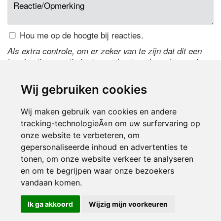
Hou me op de hoogte bij reacties.
Als extra controle, om er zeker van te zijn dat dit een
handmatige reactie is, typ onderstaande code over in
het tekstveld ernaast. Is het niet te lezen? Klik
hier
om
de code te wijzigen.
Wij gebruiken cookies
Wij maken gebruik van cookies en andere
tracking-technologieÃ«n om uw surfervaring op
onze website te verbeteren, om
gepersonaliseerde inhoud en advertenties te
tonen, om onze website verkeer te analyseren
en om te begrijpen waar onze bezoekers
Inloggen
vandaan komen.
Ik ga akkoord
Wijzig mijn voorkeuren
© 2000-2026 UFE Media:
Managersonline.nl
|
Brisk magazine
Partners:
Autowereld.com
|
Personeelsnet
| ABM Financial News