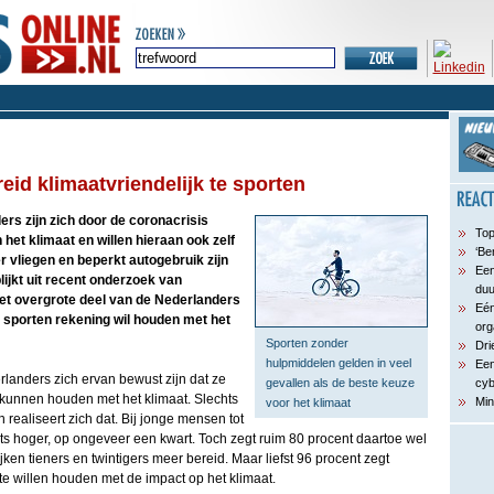
eid klimaatvriendelijk te sporten
ers zijn zich door de coronacrisis
Top
et klimaat en willen hieraan ook zelf
‘Be
r vliegen en beperkt autogebruik zijn
Een
lijkt uit recent onderzoek van
du
t het overgrote deel van de Nederlanders
Eén
t sporten rekening wil houden met het
org
Sporten zonder
Dri
hulpmiddelen gelden in veel
Een
landers zich ervan bewust zijn dat ze
gevallen als de beste keuze
cyb
 kunnen houden met het klimaat. Slechts
Min
voor het klimaat
 realiseert zich dat. Bij jonge mensen tot
iets hoger, op ongeveer een kwart. Toch zegt ruim 80 procent daartoe wel
lijken tieners en twintigers meer bereid. Maar liefst 96 procent zegt
 te willen houden met de impact op het klimaat.