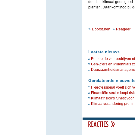
doet het klimaat geen goed
planten. Daar komt nog bij
Doorsturen
Reageer
Laatste nieuws
Een op de vier bedrijven n
Gen-Z’ers en Millennials z
Duurzaamheidsmanagement 
Gerelateerde nieuwsit
IT-professional voelt zich 
Financiële sector loopt ris
Klimaatrisico’s funest voor
Klimaatverandering promine