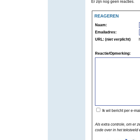
Er zijn nog geen reacties.
REAGEREN
Naam:
Emailadres:
URL: (niet verplicht)
Reactie/Opmerking:
Ik wil bericht per e-ma
Als extra controle, om er z
code over in het tekstveld e