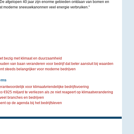
. De afgelopen 40 jaar zijn enorme gebieden ontdaan van bomen en
 dat moderne sneeuwkanonnen veel energie verbruiken."
iet bezig met klimaat en duurzaamheid
ouden van baan veranderen voor bedrijf dat beter aansluit bij waarden
steeds belangrijker voor moderne bedrijven
ems
verantwoordelijk voor klimaatvriendelijke bedrijfsvoering
ico €925 miljard te verliezen als ze niet reageert op klimaatverandering
 veel branches en bedrijven
nt op de agenda bij het bedrijfsleven