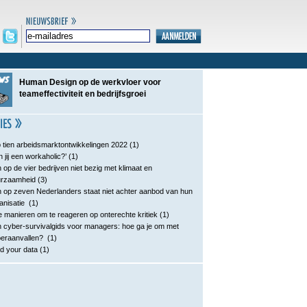
Human Design op de werkvloer voor
teameffectiviteit en bedrijfsgroei
 tien arbeidsmarktontwikkelingen 2022
(1)
n jij een workaholic?’
(1)
 op de vier bedrijven niet bezig met klimaat en
urzaamheid
(3)
 op zeven Nederlanders staat niet achter aanbod van hun
anisatie
(1)
e manieren om te reageren op onterechte kritiek
(1)
 cyber-survivalgids voor managers: hoe ga je om met
eraanvallen?
(1)
d your data
(1)