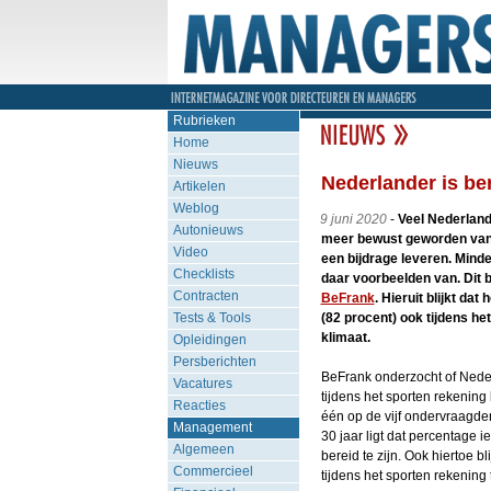
Rubrieken
Home
Nieuws
Nederlander is ber
Artikelen
Weblog
9 juni 2020
-
Veel Nederland
Autonieuws
meer bewust geworden van h
Video
een bijdrage leveren. Minde
Checklists
daar voorbeelden van. Dit b
Contracten
BeFrank
. Hieruit blijkt da
Tests & Tools
(82 procent) ook tijdens he
klimaat.
Opleidingen
Persberichten
BeFrank onderzocht of Neder
Vacatures
tijdens het sporten rekening
Reacties
één op de vijf ondervraagden
Management
30 jaar ligt dat percentage 
Algemeen
bereid te zijn. Ook hiertoe b
Commercieel
tijdens het sporten rekening