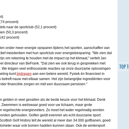
t)
(74 procent)
iets naar de sportclub (52,1 procent)
men (50,3 procent)
 (42 procent)
n onder meer energie opsparen tijdens het sporten, aanschaffen van
tief meedenken met hun sportclub over energiebesparing. "We zien dat
jn om rekening te houden met de impact op het klimaat," vertelt Jan
 directeur van BeFrank. "Dat zien we ook terug in gesprekken met
 We krijgen veel enthousiaste reacties op onze duurzame oplossingen
eling kunt
bijdragen
aan een betere wereld. Fysiek én financieel in
s betreft nauw met elkaar samen. Het zijn belangrijke ingrediënten voor
onder financiële zorgen en mét een duurzaam pensioen."
 gelden in veel gevallen als de beste keuze voor het klimaat. Denk
 Zwemmen is weliswaar goed voor uw lichaam, maar grote
regelrechte energievreters. Zo moet het water regelmatig worden
worden gehouden. Golfen geldt evenmin als echt duurzame sport.
cottish Golf History telt de wereld al meer dan 34.000 golfbanen, goed
kilometer waar ook bomen hadden kunnen staan. Ook de wintersport