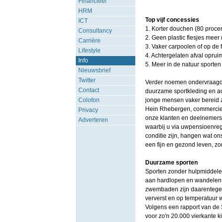
Financieel
HRM
Top vijf concessies
ICT
1. Korter douchen (80 procen
Consultancy
2. Geen plastic flesjes meer 
Carrière
3. Vaker carpoolen of op de f
Lifestyle
4. Achtergelaten afval oprui
Info
5. Meer in de natuur sporten
Nieuwsbrief
Twitter
Verder noemen ondervraagde
Contact
duurzame sportkleding en ac
Colofon
jonge mensen vaker bereid zi
Hein Rhebergen, commercieel
Privacy
onze klanten en deelnemers.
Adverteren
waarbij u via uwpensioenreg
conditie zijn, hangen wat on
een fijn en gezond leven, z
Duurzame sporten
Sporten zonder hulpmiddelen
aan hardlopen en wandelen.
zwembaden zijn daarentegen 
ververst en op temperatuur 
Volgens een rapport van de S
voor zo'n 20.000 vierkante 