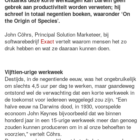
Ondanks deze korte werkdagen kan Darwin geen
gebrek aan productiviteit worden verweten; hij
schreef in totaal negentien boeken, waaronder ‘On
the Origin of Species’.
John Cöhrs, Principal Solution Marketeer, bij
softwarebedrijf
Exact
vertelt waarom mensen het zo
druk hebben en wat ze daaraan kunnen doen.
Vijftien-urige werkweek
Destijds, in de negentiende eeuw, was het ongebruikelijk
om slechts 4,5 uur per dag te werken, maar gaandeweg
ontstond wel de verwachting dat een korte werkweek in
de toekomst voor iedereen weggelegd zou zijn. "Een
halve eeuw na Darwins dood, in 1930, voorspelde
econoom John Keynes bijvoorbeeld dat we binnen
honderd jaar in een 15-urige werkweek meer dan genoeg
zouden kunnen produceren om in al onze behoeften te
voorzien," vertelt Cöhrs.