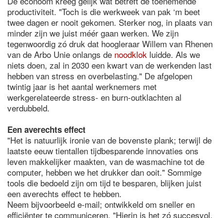
De econoom kreeg gelijk wat betreft de toenemende
productiviteit. "Toch is die werkweek van pak ‘m beet
twee dagen er nooit gekomen. Sterker nog, in plaats van
minder zijn we juist méér gaan werken. We zijn
tegenwoordig zó druk dat hoogleraar Willem van Rhenen
van de Arbo Unie onlangs de
noodklok
luidde. Als we
niets doen, zal in 2030 een kwart van de werkenden last
hebben van stress en overbelasting." De afgelopen
twintig jaar is het aantal werknemers met
werkgerelateerde stress- en burn-outklachten al
verdubbeld.
Een averechts effect
"Het is natuurlijk ironie van de bovenste plank; terwijl de
laatste eeuw tientallen tijdbesparende innovaties ons
leven makkelijker maakten, van de wasmachine tot de
computer, hebben we het drukker dan ooit." Sommige
tools die bedoeld zijn om tijd te besparen, blijken juist
een averechts effect te hebben.
Neem bijvoorbeeld e-mail; ontwikkeld om sneller en
efficiënter te communiceren. "Hierin is het zó succesvol,