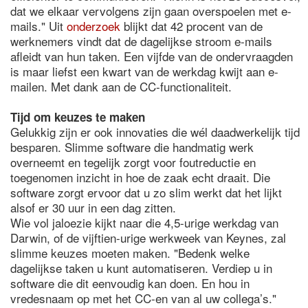
dat we elkaar vervolgens zijn gaan overspoelen met e-
mails." Uit
onderzoek
blijkt dat 42 procent van de
werknemers vindt dat de dagelijkse stroom e-mails
afleidt van hun taken. Een vijfde van de ondervraagden
is maar liefst een kwart van de werkdag kwijt aan e-
mailen. Met dank aan de CC-functionaliteit.
Tijd om keuzes te maken
Gelukkig zijn er ook innovaties die wél daadwerkelijk tijd
besparen. Slimme software die handmatig werk
overneemt en tegelijk zorgt voor foutreductie en
toegenomen inzicht in hoe de zaak echt draait. Die
software zorgt ervoor dat u zo slim werkt dat het lijkt
alsof er 30 uur in een dag zitten.
Wie vol jaloezie kijkt naar die 4,5-urige werkdag van
Darwin, of de vijftien-urige werkweek van Keynes, zal
slimme keuzes moeten maken. "Bedenk welke
dagelijkse taken u kunt automatiseren. Verdiep u in
software die dit eenvoudig kan doen. En hou in
vredesnaam op met het CC-en van al uw collega’s."