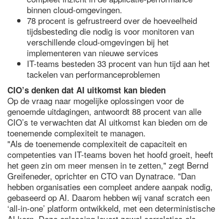
binnen cloud-omgevingen.
78 procent is gefrustreerd over de hoeveelheid
tijdsbesteding die nodig is voor monitoren van
verschillende cloud-omgevingen bij het
implementeren van nieuwe services
IT-teams besteden 33 procent van hun tijd aan het
tackelen van performanceproblemen
CIO’s denken dat AI uitkomst kan bieden
Op de vraag naar mogelijke oplossingen voor de
genoemde uitdagingen, antwoordt 88 procent van alle
CIO’s te verwachten dat AI uitkomst kan bieden om de
toenemende complexiteit te managen.
"Als de toenemende complexiteit de capaciteit en
competenties van IT-teams boven het hoofd groeit, heeft
het geen zin om meer mensen in te zetten," zegt Bernd
Greifeneder, oprichter en CTO van Dynatrace. "Dan
hebben organisaties een compleet andere aanpak nodig,
gebaseerd op AI. Daarom hebben wij vanaf scratch een
‘all-in-one’ platform ontwikkeld, met een deterministische
AI kern. Deze oplossing levert zowel correlaties als