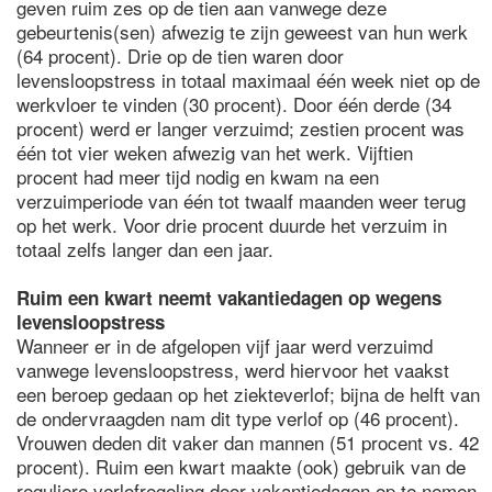
geven ruim zes op de tien aan vanwege deze
gebeurtenis(sen) afwezig te zijn geweest van hun werk
(64 procent). Drie op de tien waren door
levensloopstress in totaal maximaal één week niet op de
werkvloer te vinden (30 procent). Door één derde (34
procent) werd er langer verzuimd; zestien procent was
één tot vier weken afwezig van het werk. Vijftien
procent had meer tijd nodig en kwam na een
verzuimperiode van één tot twaalf maanden weer terug
op het werk. Voor drie procent duurde het verzuim in
totaal zelfs langer dan een jaar.
Ruim een kwart neemt vakantiedagen op wegens
levensloopstress
Wanneer er in de afgelopen vijf jaar werd verzuimd
vanwege levensloopstress, werd hiervoor het vaakst
een beroep gedaan op het ziekteverlof; bijna de helft van
de ondervraagden nam dit type verlof op (46 procent).
Vrouwen deden dit vaker dan mannen (51 procent vs. 42
procent). Ruim een kwart maakte (ook) gebruik van de
reguliere verlofregeling door vakantiedagen op te nemen