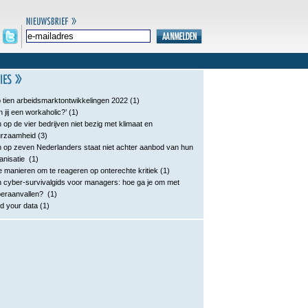
 tien arbeidsmarktontwikkelingen 2022
(1)
n jij een workaholic?’
(1)
 op de vier bedrijven niet bezig met klimaat en
urzaamheid
(3)
 op zeven Nederlanders staat niet achter aanbod van hun
anisatie
(1)
e manieren om te reageren op onterechte kritiek
(1)
 cyber-survivalgids voor managers: hoe ga je om met
eraanvallen?
(1)
d your data
(1)