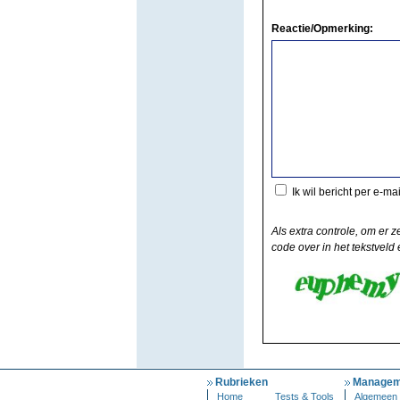
Reactie/Opmerking:
Ik wil bericht per e-ma
Als extra controle, om er z
code over in het tekstveld e
Rubrieken
Managem
Home
Tests & Tools
Algemeen