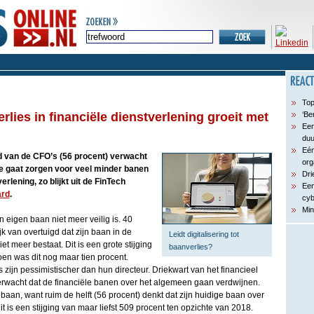
Top
lies in financiële dienstverlening groeit met
‘Be
Een
du
Eén
 van de CFO’s (56 procent) verwacht
org
ie gaat zorgen voor veel minder banen
Dri
erlening, zo blijkt uit de FinTech
Een
rd
.
cyb
Min
 eigen baan niet meer veilig is. 40
k van overtuigd dat zijn baan in de
Leidt digitalisering tot
et meer bestaat. Dit is een grote stijging
baanverlies?
toen was dit nog maar tien procent.
 zijn pessimistischer dan hun directeur. Driekwart van het financieel
rwacht dat de financiële banen over het algemeen gaan verdwijnen.
 baan, want ruim de helft (56 procent) denkt dat zijn huidige baan over
Dit is een stijging van maar liefst 509 procent ten opzichte van 2018.