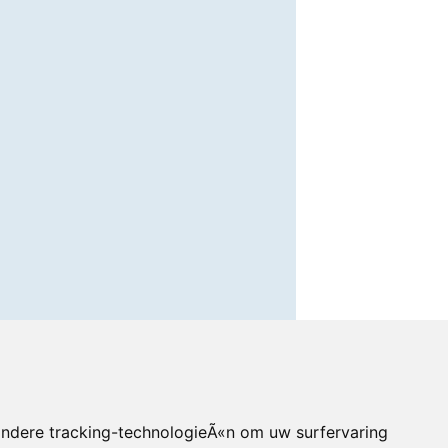
andere tracking-technologieÃ«n om uw surfervaring