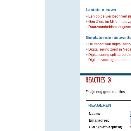
Laatste nieuws
Een op de vier bedrijven n
Gen-Z’ers en Millennials z
Duurzaamheidsmanagement 
Gerelateerde nieuwsit
De impact van digitaliseri
Digitalisering zorgt in Ne
Digitalisering splijt arbei
Digitale vaardigheden bete
Er zijn nog geen reacties.
REAGEREN
Naam:
Emailadres:
URL: (niet verplicht)