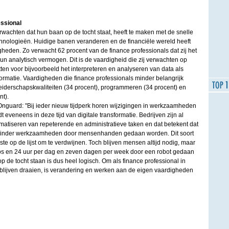
ssional
rwachten dat hun baan op de tocht staat, heeft te maken met de snelle
hnologieën. Huidige banen veranderen en de financiële wereld heeft
heden. Zo verwacht 62 procent van de finance professionals dat zij het
n analytisch vermogen. Dit is de vaardigheid die zij verwachten op
tten voor bijvoorbeeld het interpreteren en analyseren van data als
formatie. Vaardigheden die finance professionals minder belangrijk
 leiderschapskwaliteiten (34 procent), programmeren (34 procent) en
nt).
Onguard: "Bij ieder nieuw tijdperk horen wijzigingen in werkzaamheden
t eveneens in deze tijd van digitale transformatie. Bedrijven zijn al
omatiseren van repeterende en administratieve taken en dat betekent dat
 minder werkzaamheden door mensenhanden gedaan worden. Dit soort
te op de lijst om te verdwijnen. Toch blijven mensen altijd nodig, maar
loos en 24 uur per dag en zeven dagen per week door een robot gedaan
de tocht staan is dus heel logisch. Om als finance professional in
lijven draaien, is verandering en werken aan de eigen vaardigheden