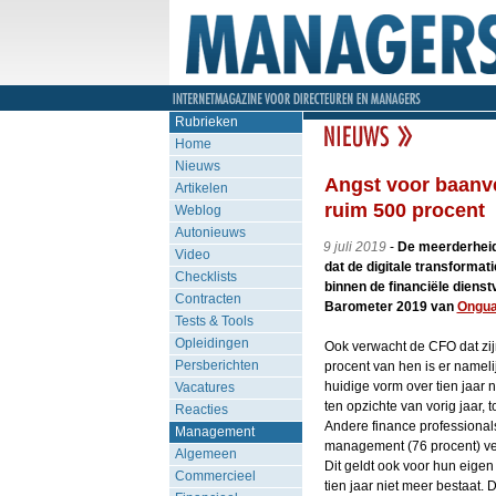
Rubrieken
Home
Nieuws
Angst voor baanver
Artikelen
ruim 500 procent
Weblog
Autonieuws
9 juli 2019
-
De meerderheid
Video
dat de digitale transformat
Checklists
binnen de financiële dienstv
Contracten
Barometer 2019 van
Ongua
Tests & Tools
Opleidingen
Ook verwacht de CFO dat zijn
Persberichten
procent van hen is er namelij
huidige vorm over tien jaar ni
Vacatures
ten opzichte van vorig jaar, 
Reacties
Andere finance professionals
Management
management (76 procent) ve
Algemeen
Dit geldt ook voor hun eigen
Commercieel
tien jaar niet meer bestaat. 