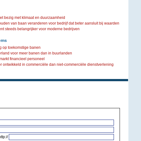
iet bezig met klimaat en duurzaamheid
ouden van baan veranderen voor bedrijf dat beter aansluit bij waarden
steeds belangrijker voor moderne bedrijven
ems
ng op toekomstige banen
derland voor meer banen dan in buurlanden
dsmarkt financieel personeel
r ontwikkeld in commerciële dan niet-commerciële dienstverlening
http://