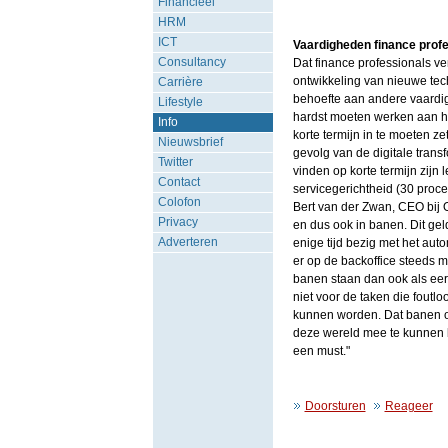
Financieel
HRM
ICT
Vaardigheden finance profe
Consultancy
Dat finance professionals ve
ontwikkeling van nieuwe tec
Carrière
behoefte aan andere vaardig
Lifestyle
hardst moeten werken aan hu
Info
korte termijn in te moeten ze
Nieuwsbrief
gevolg van de digitale trans
Twitter
vinden op korte termijn zijn
Contact
servicegerichtheid (30 proce
Colofon
Bert van der Zwan, CEO bij 
Privacy
en dus ook in banen. Dit geld
Adverteren
enige tijd bezig met het aut
er op de backoffice steeds
banen staan dan ook als eers
niet voor de taken die fout
kunnen worden. Dat banen op 
deze wereld mee te kunnen b
een must."
Doorsturen
Reageer