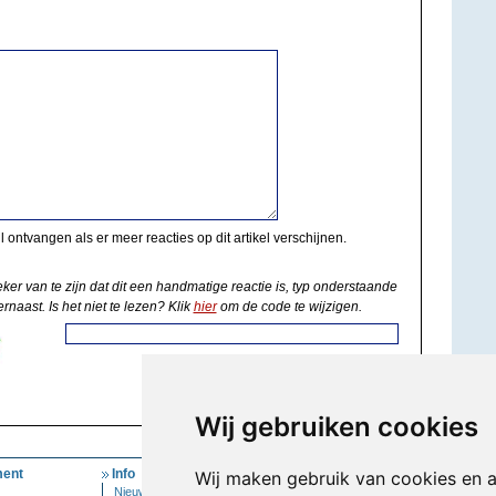
il ontvangen als er meer reacties op dit artikel verschijnen.
eker van te zijn dat dit een handmatige reactie is, typ onderstaande
rnaast. Is het niet te lezen? Klik
hier
om de code te wijzigen.
Wij gebruiken cookies
ent
Info
Mijn Account
Wij maken gebruik van cookies en 
Nieuwsbrief
Inloggen