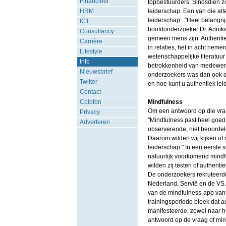
Financieel
topbestuurders. Sindsdien zi
HRM
leiderschap. Een van die alt
leiderschap’. "Heel belangrijk
ICT
hoofdonderzoeker Dr. Annika
Consultancy
gemeen mens zijn. Authentie
Carrière
in relaties, het in acht nem
Lifestyle
wetenschappelijke literatuur 
Info
betrokkenheid van medewerke
Nieuwsbrief
onderzoekers was dan ook de
Twitter
en hoe kunt u authentiek lei
Contact
Colofon
Mindfulness
Om een antwoord op die vraa
Privacy
"Mindfulness past heel goed 
Adverteren
observerende, niet beoorde
Daarom wilden wij kijken of
leiderschap." In een eerste
natuurlijk voorkomend mindfu
wilden zij testen of authent
De onderzoekers rekruteerden
Nederland, Servië en de VS.
van de mindfulness-app van 
trainingsperiode bleek dat a
manifesteerde, zowel naar 
antwoord op de vraag of min