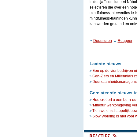
is dus ja," concludeert Nübo
selecteren die over een hog
mindfulness interventies te
mindfulness-trainingen kunn
kan worden getraind en ontw
Doorsturen
Reageer
Laatste nieuws
Een op de vier bedrijven n
Gen-Z’ers en Millennials z
Duurzaamheidsmanagement 
Gerelateerde nieuwsit
Hoe creëert u een burn-ou
'Mindful' werkomgeving ve
Tien wetenschappelijk bew
Slow Working is niet voor 