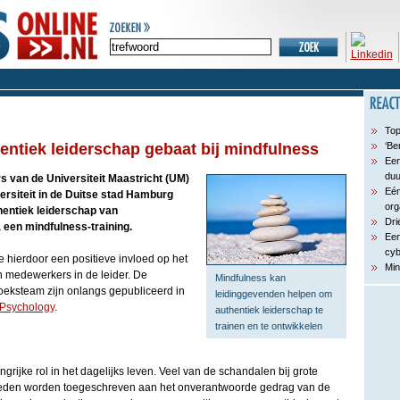
Top
entiek leiderschap gebaat bij mindfulness
‘Be
Een
du
 van de Universiteit Maastricht (UM)
Eén
ersiteit in de Duitse stad Hamburg
org
hentiek leiderschap van
Dri
een mindfulness-training.
Een
cyb
 hierdoor een positieve invloed op het
Min
 medewerkers in de leider. De
Mindfulness kan
eksteam zijn onlangs gepubliceerd in
leidinggevenden helpen om
 Psychology
.
authentiek leiderschap te
trainen en te ontwikkelen
grijke rol in het dagelijks leven. Veel van de schandalen bij grote
erleden worden toegeschreven aan het onverantwoorde gedrag van de