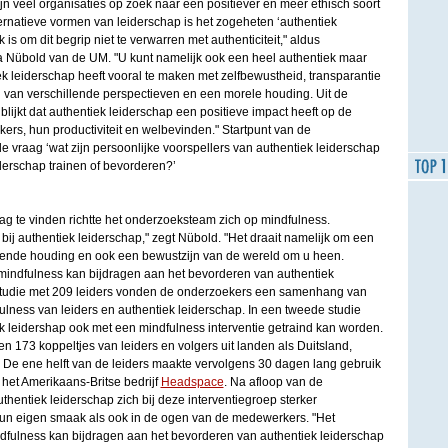
jn veel organisaties op zoek naar een positiever en meer ethisch soort
ernatieve vormen van leiderschap is het zogeheten ‘authentiek
 is om dit begrip niet te verwarren met authenticiteit," aldus
 Nübold van de UM. "U kunt namelijk ook een heel authentiek maar
k leiderschap heeft vooral te maken met zelfbewustheid, transparantie
en van verschillende perspectieven en een morele houding. Uit de
blijkt dat authentiek leiderschap een positieve impact heeft op de
rs, hun productiviteit en welbevinden." Startpunt van de
 vraag ‘wat zijn persoonlijke voorspellers van authentiek leiderschap
derschap trainen of bevorderen?’
g te vinden richtte het onderzoeksteam zich op mindfulness.
bij authentiek leiderschap," zegt Nübold. "Het draait namelijk om een
lende houding en ook een bewustzijn van de wereld om u heen.
 mindfulness kan bijdragen aan het bevorderen van authentiek
 studie met 209 leiders vonden de onderzoekers een samenhang van
lness van leiders en authentiek leiderschap. In een tweede studie
iek leidershap ook met een mindfulness interventie getraind kan worden.
 173 koppeltjes van leiders en volgers uit landen als Duitsland,
 De ene helft van de leiders maakte vervolgens 30 dagen lang gebruik
het Amerikaans-Britse bedrijf
Headspace
. Na afloop van de
uthentiek leiderschap zich bij deze interventiegroep sterker
hun eigen smaak als ook in de ogen van de medewerkers. "Het
dfulness kan bijdragen aan het bevorderen van authentiek leiderschap