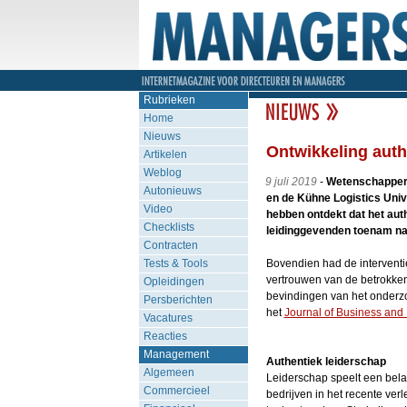
Rubrieken
Home
Nieuws
Ontwikkeling auth
Artikelen
Weblog
9 juli 2019
-
Wetenschappers
Autonieuws
en de Kühne Logistics Univ
Video
hebben ontdekt dat het aut
Checklists
leidinggevenden toenam na 
Contracten
Tests & Tools
Bovendien had de interventie
vertrouwen van de betrokken
Opleidingen
bevindingen van het onderzo
Persberichten
het
Journal of Business and
Vacatures
Reacties
Management
Authentiek leiderschap
Algemeen
Leiderschap speelt een belan
Commercieel
bedrijven in het recente v