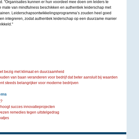
ld. "Organisaties kunnen er hun voordeel mee doen om leiders te
e mate van mindfulness beschikken en authentiek leiderschap met
 trainen. Leiderschapsontwikkelingsprogramma’s zouden heel goed
en integreren, zodat authentiek leiderschap op een duurzame manier
ikkeld."
iet bezig met klimaat en duurzaamheid
ouden van baan veranderen voor bedrijf dat beter aansluit bij waarden
steeds belangrijker voor moderne bedrijven
ems
t?
rhoogt succes innovatieprojecten
ezen remedies tegen uitstelgedrag
watjes