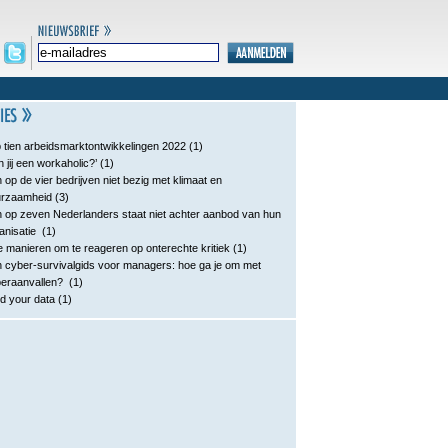
 tien arbeidsmarktontwikkelingen 2022
(1)
n jij een workaholic?’
(1)
 op de vier bedrijven niet bezig met klimaat en
urzaamheid
(3)
 op zeven Nederlanders staat niet achter aanbod van hun
anisatie
(1)
e manieren om te reageren op onterechte kritiek
(1)
 cyber-survivalgids voor managers: hoe ga je om met
eraanvallen?
(1)
d your data
(1)