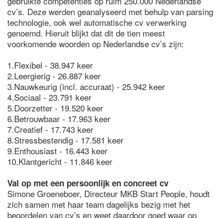
gebruikte competenties op ruim 250.000 Nederlandse
cv’s. Deze werden geanalyseerd met behulp van parsing
technologie, ook wel automatische cv verwerking
genoemd. Hieruit blijkt dat dit de tien meest
voorkomende woorden op Nederlandse cv’s zijn:
1.Flexibel - 38.947 keer
2.Leergierig - 26.887 keer
3.Nauwkeurig (incl. accuraat) - 25.942 keer
4.Sociaal - 23.791 keer
5.Doorzetter - 19.520 keer
6.Betrouwbaar - 17.963 keer
7.Creatief - 17.743 keer
8.Stressbestendig - 17.581 keer
9.Enthousiast - 16.443 keer
10.Klantgericht - 11.846 keer
Val op met een persoonlijk en concreet cv
Simone Groeneboer, Directeur MKB Start People, houdt
zich samen met haar team dagelijks bezig met het
beoordelen van cv’s en weet daardoor goed waar op