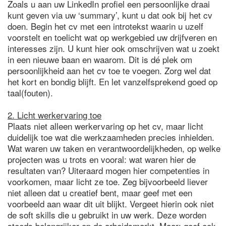
Zoals u aan uw LinkedIn profiel een persoonlijke draai
kunt geven via uw ‘summary’, kunt u dat ook bij het cv
doen. Begin het cv met een introtekst waarin u uzelf
voorstelt en toelicht wat op werkgebied uw drijfveren en
interesses zijn. U kunt hier ook omschrijven wat u zoekt
in een nieuwe baan en waarom. Dit is dé plek om
persoonlijkheid aan het cv toe te voegen. Zorg wel dat
het kort en bondig blijft. En let vanzelfsprekend goed op
taal(fouten).
2. Licht werkervaring toe
Plaats niet alleen werkervaring op het cv, maar licht
duidelijk toe wat die werkzaamheden precies inhielden.
Wat waren uw taken en verantwoordelijkheden, op welke
projecten was u trots en vooral: wat waren hier de
resultaten van? Uiteraard mogen hier competenties in
voorkomen, maar licht ze toe. Zeg bijvoorbeeld liever
niet alleen dat u creatief bent, maar geef met een
voorbeeld aan waar dit uit blijkt. Vergeet hierin ook niet
de soft skills die u gebruikt in uw werk. Deze worden
steeds belangrijker op de arbeidsmarkt. Maar: geef ook