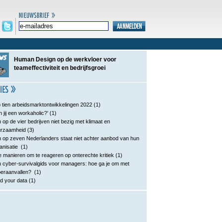
Human Design op de werkvloer voor
teameffectiviteit en bedrijfsgroei
 tien arbeidsmarktontwikkelingen 2022
(1)
n jij een workaholic?’
(1)
 op de vier bedrijven niet bezig met klimaat en
urzaamheid
(3)
 op zeven Nederlanders staat niet achter aanbod van hun
anisatie
(1)
e manieren om te reageren op onterechte kritiek
(1)
 cyber-survivalgids voor managers: hoe ga je om met
eraanvallen?
(1)
d your data
(1)