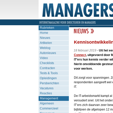
Rubrieken
Home
Nieuws
Kennisontwikkeling
Artikelen
Weblog
18 februari 2019
-
Uit het e
Autonieuws
Connect
, uitgevoerd door MS
Video
IT’ers hun kennis verder wil
Checklists
hierin onvoldoende gesteun
Contracten
voor werken.
Tests & Tools
Dit zorgt voor spanningen. Z
Opleidingen
respondenten aangeeft wel 
Persberichten
IT.
Vacatures
Reacties
De IT-arbeidsmarkt kampt al
Management
veroudert snel. Uit het ond
Algemeen
IT’ers zich daarvan zeer bewu
Commercieel
bijblijven de afgelopen 12 