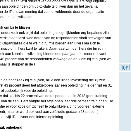
kelen. Maar liefst driekart van de ondervraagde IT’ers zegt eigenlijk
 aan opleidingen om up-to-date te blijven dan nu het geval is.
 van de IT’ers van mening dat ze niet voldoende door de organisatie
erder te ontwikkelen.
k om bij te blijven
 onderzoek ook blijkt dat opleidingsmogelijkheden erg bepalend zijn
werk: maar liefst twee derde van de respondenten vindt het volgen van
. Organisaties die te weinig ruimte bieden aan IT’ers om zich te
isico om IT’ers kwijt te raken. Daarnaast zijn de IT’ers die bij zo’n
rek aan kennisontwikkeling binnen een paar jaar niet meer relevant.
m 40 procent van de respondenten vanwege de druk om bij te blijven wel
al te stoppen in de IT.
n de noodzaak bij te blijven, blijkt ook uit de investering die zij zelf
efst 43 procent deed het afgelopen jaar een opleiding in eigen tijd en 31
of gedeeltelijk voor de opleiding.
der dat slechts 22 procent van de respondenten in 2018 geen training
 van de tien IT’ers volgde het afgelopen jaar drie of meer trainingen. De
 die er voor koos om zichzelf te ontwikkelen, ging voor een externe
ent), maar er werd ook veel aan zelfstudie gedaan (43 procent).
e vijf IT’ers voor een interne opleiding.
vaak onbekend