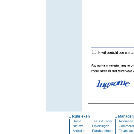
Ik wil bericht per e-ma
Als extra controle, om er z
code over in het tekstveld e
Rubrieken
Managem
Home
Tests & Tools
Algemeen
Nieuws
Opleidingen
Commerci
Artikelen
Persberichten
Financieel