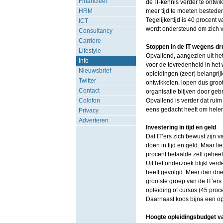
Financieel
de IT-kennis verder te ontwik
HRM
meer tijd te moeten besteden
Tegelijkertijd is 40 procent
ICT
wordt ondersteund om zich v
Consultancy
Carrière
Stoppen in de IT wegens dru
Lifestyle
Opvallend, aangezien uit het
Info
voor de tevredenheid in het 
Nieuwsbrief
opleidingen (zeer) belangrijk
Twitter
ontwikkelen, lopen dus groot r
Contact
organisatie blijven door geb
Colofon
Opvallend is verder dat rui
eens gedacht heeft om helema
Privacy
Adverteren
Investering in tijd en geld
Dat IT’ers zich bewust zijn va
doen in tijd en geld. Maar li
procent betaalde zelf geheel 
Uit het onderzoek blijkt ver
heeft gevolgd. Meer dan drie
grootste groep van de IT’ers
opleiding of cursus (45 proc
Daarnaast koos bijna een op d
Hoogte opleidingsbudget 