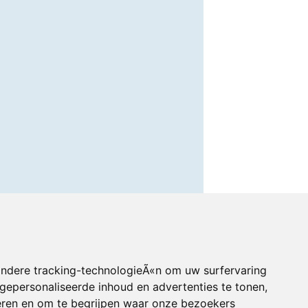
andere tracking-technologieÃ«n om uw surfervaring
gepersonaliseerde inhoud en advertenties te tonen,
eren en om te begrijpen waar onze bezoekers