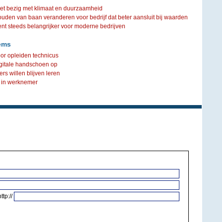
iet bezig met klimaat en duurzaamheid
ouden van baan veranderen voor bedrijf dat beter aansluit bij waarden
steeds belangrijker voor moderne bedrijven
ems
oor opleiden technicus
igitale handschoen op
 willen blijven leren
 in werknemer
http://