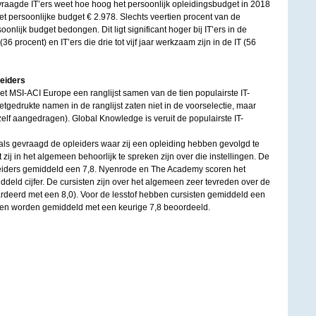
vraagde IT’ers weet hoe hoog het persoonlijk opleidingsbudget in 2018
 persoonlijke budget € 2.978. Slechts veertien procent van de
nlijk budget bedongen. Dit ligt significant hoger bij IT’ers in de
(36 procent) en IT’ers die drie tot vijf jaar werkzaam zijn in de IT (56
leiders
 MSI-ACI Europe een ranglijst samen van de tien populairste IT-
etgedrukte namen in de ranglijst zaten niet in de voorselectie, maar
lf aangedragen). Global Knowledge is veruit de populairste IT-
als gevraagd de opleiders waar zij een opleiding hebben gevolgd te
 zij in het algemeen behoorlijk te spreken zijn over die instellingen. De
iders gemiddeld een 7,8. Nyenrode en The Academy scoren het
ddeld cijfer. De cursisten zijn over het algemeen zeer tevreden over de
deerd met een 8,0). Voor de lesstof hebben cursisten gemiddeld een
teiten worden gemiddeld met een keurige 7,8 beoordeeld.