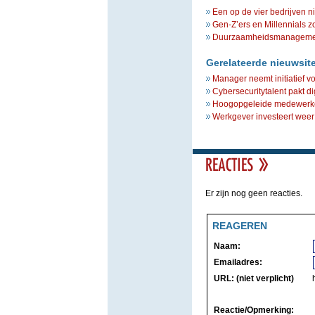
Een op de vier bedrijven n
Gen-Z’ers en Millennials z
Duurzaamheidsmanagement 
Gerelateerde nieuwsit
Manager neemt initiatief v
Cybersecuritytalent pakt d
Hoogopgeleide medewerkers
Werkgever investeert weer
Er zijn nog geen reacties.
REAGEREN
Naam:
Emailadres:
URL: (niet verplicht)
Reactie/Opmerking: