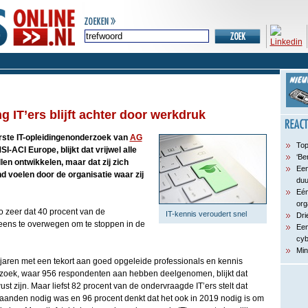
 IT’ers blijft achter door werkdruk
erste IT-opleidingenonderzoek van
AG
Top
I-ACI Europe, blijkt dat vrijwel alle
‘Be
len ontwikkelen, maar dat zij zich
Een
d voelen door de organisatie waar zij
du
Eén
org
o zeer dat 40 procent van de
IT-kennis veroudert snel
Dri
eens te overwegen om te stoppen in de
Een
cyb
Min
 jaren met een tekort aan goed opgeleide professionals en kennis
erzoek, waar 956 respondenten aan hebben deelgenomen, blijkt dat
st zijn. Maar liefst 82 procent van de ondervraagde IT’ers stelt dat
maanden nodig was en 96 procent denkt dat het ook in 2019 nodig is om