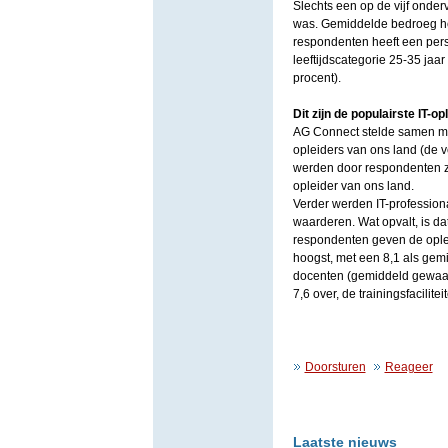
Slechts een op de vijf onder
was. Gemiddelde bedroeg het
respondenten heeft een persoo
leeftijdscategorie 25-35 jaar 
procent).
Dit zijn de populairste IT-op
AG Connect stelde samen met
opleiders van ons land (de v
werden door respondenten ze
opleider van ons land.
Verder werden IT-profession
waarderen. Wat opvalt, is dat
respondenten geven de ople
hoogst, met een 8,1 als gemi
docenten (gemiddeld gewaar
7,6 over, de trainingsfacili
Doorsturen
Reageer
Laatste nieuws