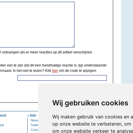
il ontvangen als er meer reacties op dit artikel verschijnen.
eker van te zijn dat dit een handmatige reactie is, typ onderstaande
rnaast. Is het niet te lezen? Klik
hier
om de code te wijzigen.
Wij gebruiken cookies
ent
Info
Mijn Account
Wij maken gebruik van cookies en 
Nieuwsbrief
Inloggen
op onze website te verbeteren, om 
eel
Twitter
Contact
om onze website verkeer te analys