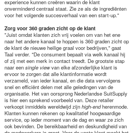
experience kunnen creëren waarin de klant
onverminderd centraal staat. Zie ze als de ingrediënten
voor het volgende succesverhaal van een start-up."
Zorg voor 360 graden zicht op de klant
"Juist omdat klanten zich vrij voelen om van het ene
naar het andere kanaal te hoppen is 360 graden zicht op
de klant de nieuwe heilige graal voor bedrijven," gaat
Taal verder. "De consument bepaalt via welk kanaal hij
of zij met een merk in contact treedt. De grootste stap
naar een
van elke afzonderlijke klant is
single view
ervoor te zorgen dat alle klantinformatie wordt
verzameld, van ieder kanaal, en die data vervolgens
snel en efficiënt delen met alle geledingen van de
organisatie. Het van oorsprong Nederlandse SuitSupply
is hier een sprekend voorbeeld van. Deze retailer
verkoopt inmiddels wereldwijd zijn
herenmode.
high-end
Klanten kunnen rekenen op kwalitatief hoogwaardige
service, op ieder moment van de dag en waar ze zich
ook bevinden. De bereikbaarheid en deskundigheid van
de medewerkers is groot. Voor de vaste klant maakt het