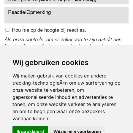
Hou me op de hoogte bij reacties.
Als extra controle, om er zeker van te zijn dat dit een
handmatige reactie is, typ onderstaande code over in
het tekstveld ernaast. Is het niet te lezen? Klik
hier
om
de code te wijzigen.
Wij gebruiken cookies
Wij maken gebruik van cookies en andere
tracking-technologieÃ«n om uw surfervaring op
onze website te verbeteren, om
gepersonaliseerde inhoud en advertenties te
tonen, om onze website verkeer te analyseren
en om te begrijpen waar onze bezoekers
Inloggen
vandaan komen.
Ik ga akkoord
Wijzig mijn voorkeuren
© 2000-2026 UFE Media:
Managersonline.nl
|
Brisk magazine