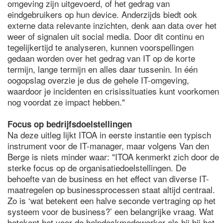
omgeving zijn uitgevoerd, of het gedrag van
eindgebruikers op hun device. Anderzijds biedt ook
externe data relevante inzichten, denk aan data over het
weer of signalen uit social media. Door dit continu en
tegelijkertijd te analyseren, kunnen voorspellingen
gedaan worden over het gedrag van IT op de korte
termijn, lange termijn en alles daar tussenin. In één
oogopslag overzie je dus de gehele IT-omgeving,
waardoor je incidenten en crisissituaties kunt voorkomen
nog voordat ze impact hebben."
Focus op bedrijfsdoelstellingen
Na deze uitleg lijkt ITOA in eerste instantie een typisch
instrument voor de IT-manager, maar volgens Van den
Berge is niets minder waar: "ITOA kenmerkt zich door de
sterke focus op de organisatiedoelstellingen. De
behoefte van de business en het effect van diverse IT-
maatregelen op businessprocessen staat altijd centraal.
Zo is ‘wat betekent een halve seconde vertraging op het
systeem voor de business?’ een belangrijke vraag. Wat
betekent het voor de helpdeskmedewerker als hij bij het