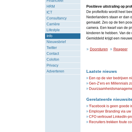
Financieel
HRM
Positieve uitstraling op prof
De profielfoto wordt heel bew
ICT
Nederlanders staan er dan oo
Consultancy
gemaakt. Zes op de tien pose
Carrière
camera. Een kwart van de prof
Lifestyle
kinderen te hebben. Van de 
Info
Gemiddeld krijgt een nieuwe p
Nieuwsbrief
Twitter
Doorsturen
Reageer
Contact
Colofon
Privacy
Laatste nieuws
Adverteren
Een op de vier bedrijven n
Gen-Z’ers en Millennials z
Duurzaamheidsmanagement 
Gerelateerde nieuwsit
'Facebook is geen goede in
Employer Branding via uw L
CFO vertrouwt LinkedIn-prof
Recruiters trekken foute c