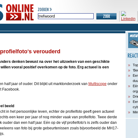
rofielfoto's verouderd
nders denken bewust na over het uitzoeken van een geschikte
Top
 willen vooral positief overkomen op de foto. Erg actueel is een
‘Be
Een
du
 half jaar of ouder. Dit blijkt uit marktonderzoek van
Multiscope
onder
Eén
t Facebook.
org
Dri
Een
eel beeld
cyb
ht in het persoonlijke leven, echter de profielfoto geeft geen actueel
Min
echts een keer per jaar of nog minder vaak van profielfoto. Twee derde
k ouder dan een half jaar. Eén op de vijf profielfoto's is zelfs ouder dan
 weleens van foto bij grote gebeurtenissen zoals bijvoorbeeld de MH17-
js.