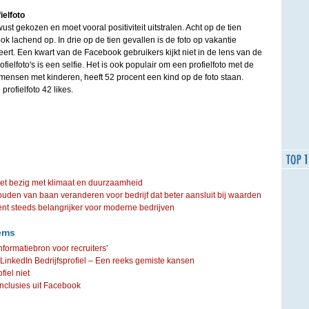
ielfoto
ust gekozen en moet vooral positiviteit uitstralen. Acht op de tien
k lachend op. In drie op de tien gevallen is de foto op vakantie
ert. Een kwart van de Facebook gebruikers kijkt niet in de lens van de
ielfoto's is een selfie. Het is ook populair om een profielfoto met de
mensen met kinderen, heeft 52 procent een kind op de foto staan.
rofielfoto 42 likes.
iet bezig met klimaat en duurzaamheid
ouden van baan veranderen voor bedrijf dat beter aansluit bij waarden
steeds belangrijker voor moderne bedrijven
ems
formatiebron voor recruiters'
inkedIn Bedrijfsprofiel – Een reeks gemiste kansen
iel niet
onclusies uit Facebook