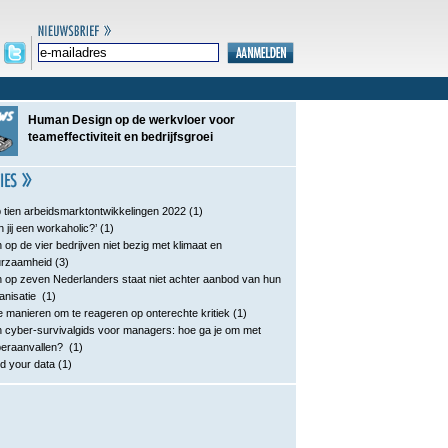
Human Design op de werkvloer voor
teameffectiviteit en bedrijfsgroei
 tien arbeidsmarktontwikkelingen 2022
(1)
n jij een workaholic?’
(1)
 op de vier bedrijven niet bezig met klimaat en
urzaamheid
(3)
 op zeven Nederlanders staat niet achter aanbod van hun
anisatie
(1)
e manieren om te reageren op onterechte kritiek
(1)
 cyber-survivalgids voor managers: hoe ga je om met
eraanvallen?
(1)
d your data
(1)