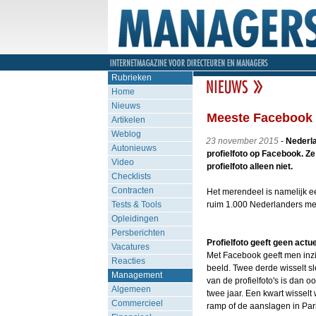
Rubrieken
Home
Nieuws
Meeste Facebook p
Artikelen
Weblog
23 november 2015
-
Nederla
Autonieuws
profielfoto op Facebook. Ze
Video
profielfoto alleen niet.
Checklists
Contracten
Het merendeel is namelijk een
Tests & Tools
ruim 1.000 Nederlanders me
Opleidingen
Persberichten
Profielfoto geeft geen actu
Vacatures
Met Facebook geeft men inzic
Reacties
beeld. Twee derde wisselt sl
Management
van de profielfoto's is dan oo
Algemeen
twee jaar. Een kwart wisselt
Commercieel
ramp of de aanslagen in Pari