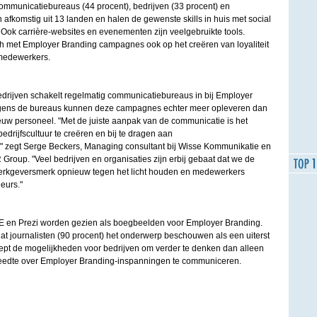
mmunicatiebureaus (44 procent), bedrijven (33 procent) en
jn afkomstig uit 13 landen en halen de gewenste skills in huis met social
 Ook carrière-websites en evenementen zijn veelgebruikte tools.
ich met Employer Branding campagnes ook op het creëren van loyaliteit
medewerkers.
edrijven schakelt regelmatig communicatiebureaus in bij Employer
lgens de bureaus kunnen deze campagnes echter meer opleveren dan
euw personeel. "Met de juiste aanpak van de communicatie is het
edrijfscultuur te creëren en bij te dragen aan
 zegt Serge Beckers, Managing consultant bij Wisse Kommunikatie en
roup. "Veel bedrijven en organisaties zijn erbij gebaat dat we de
erkgeversmerk opnieuw tegen het licht houden en medewerkers
eurs."
GE en Prezi worden gezien als boegbeelden voor Employer Branding.
at journalisten (90 procent) het onderwerp beschouwen als een uiterst
eept de mogelijkheden voor bedrijven om verder te denken dan alleen
breedte over Employer Branding-inspanningen te communiceren.