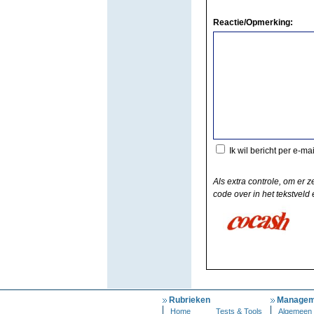
Reactie/Opmerking:
Ik wil bericht per e-ma
Als extra controle, om er z
code over in het tekstveld e
Rubrieken
Managem
Home
Tests & Tools
Algemeen