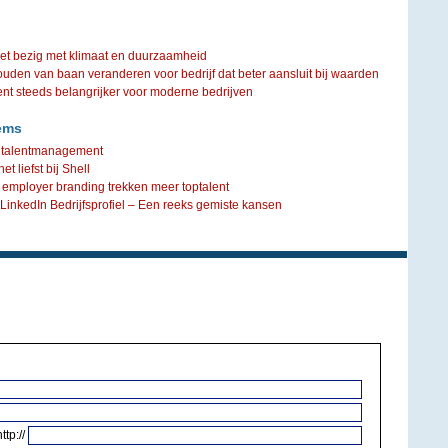
iet bezig met klimaat en duurzaamheid
ouden van baan veranderen voor bedrijf dat beter aansluit bij waarden
steeds belangrijker voor moderne bedrijven
ems
or talentmanagement
t liefst bij Shell
n employer branding trekken meer toptalent
inkedIn Bedrijfsprofiel – Een reeks gemiste kansen
http://