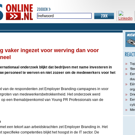
 vaker ingezet voor werving dan voor
neel
Top
ternationaal onderzoek blijkt dat bedrijven met name investeren in
‘Be
w personeel te werven en niet zozeer om de medewerkers voor het
Een
du
Eén
ent van de respondenten zet Employer Branding-campagnes in voor
org
vergroten van medewerkersbetrokkenheid. Het onderzoek werd
Dri
ng op een themabijeenkomst van Young PR Professionals van de
Een
cyb
Min
n
 met een tekort aan arbeidskrachten zet Employer Branding in. Het
pecifieke competenties blijkt het hoogst in de IT sector. De