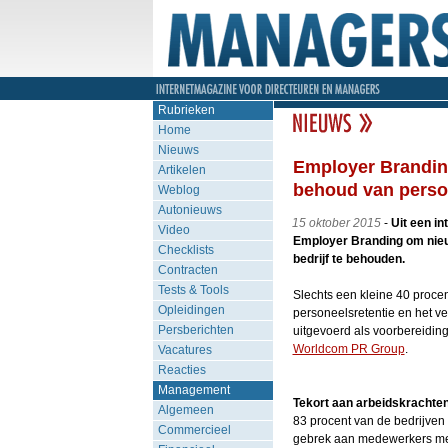
Rubrieken
Home
Nieuws
Employer Branding
Artikelen
behoud van perso
Weblog
Autonieuws
15 oktober 2015
-
Uit een in
Video
Employer Branding om nieu
Checklists
bedrijf te behouden.
Contracten
Tests & Tools
Slechts een kleine 40 proc
Opleidingen
personeelsretentie en het 
Persberichten
uitgevoerd als voorbereidi
Worldcom PR Group
.
Vacatures
Reacties
Management
Tekort aan arbeidskrachte
Algemeen
83 procent van de bedrijven
Commercieel
gebrek aan medewerkers met s