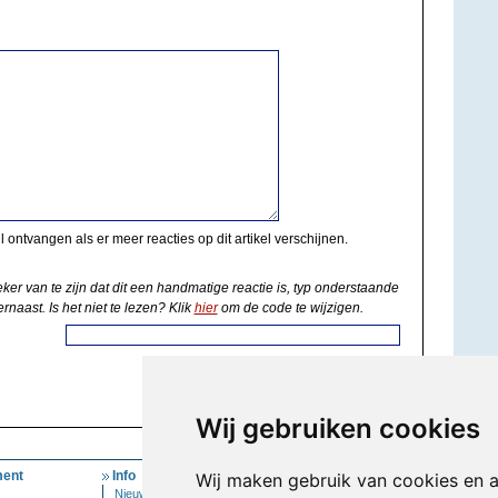
il ontvangen als er meer reacties op dit artikel verschijnen.
eker van te zijn dat dit een handmatige reactie is, typ onderstaande
rnaast. Is het niet te lezen? Klik
hier
om de code te wijzigen.
Wij gebruiken cookies
ent
Info
Mijn Account
Wij maken gebruik van cookies en 
Nieuwsbrief
Inloggen