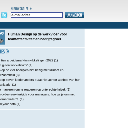
Human Design op de werkvloer voor
teameffectiviteit en bedrijfsgroei
 tien arbeidsmarktontwikkelingen 2022
(1)
n jij een workaholic?’
(1)
 op de vier bedrijven niet bezig met klimaat en
urzaamheid
(3)
 op zeven Nederlanders staat niet achter aanbod van hun
anisatie
(1)
e manieren om te reageren op onterechte kritiek
(1)
 cyber-survivalgids voor managers: hoe ga je om met
eraanvallen?
(1)
d your data
(1)