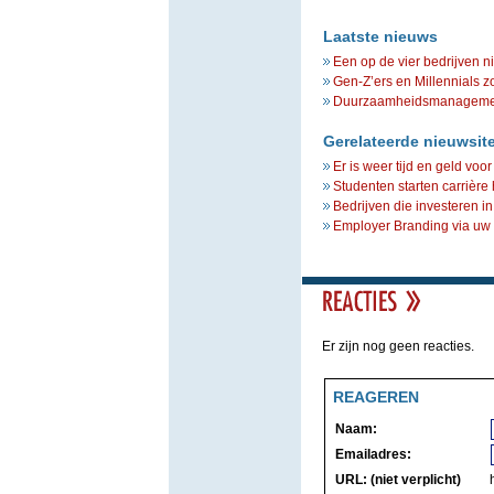
Laatste nieuws
Een op de vier bedrijven n
Gen-Z’ers en Millennials z
Duurzaamheidsmanagement 
Gerelateerde nieuwsit
Er is weer tijd en geld vo
Studenten starten carrière he
Bedrijven die investeren i
Employer Branding via uw L
Er zijn nog geen reacties.
REAGEREN
Naam:
Emailadres:
URL: (niet verplicht)