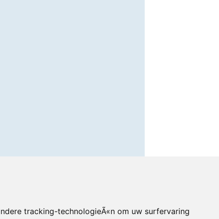
andere tracking-technologieÃ«n om uw surfervaring