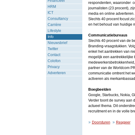
Financieel
respondenten, waaronder co
HRM
journalisten (23 procent), zi
ICT
media en online adverteren.
Consultancy
Slechts 40 procent focust z
en het behoud van huidige 
Carrière
Lifestyle
Communicatiebureaus
Info
Slechts 40 procent van de b
Nieuwsbrief
Branding-vraagstukken. Vo
Twitter
enkel het aantrekken van ni
Contact
mogelijk een aantrekkelijke b
Colofon
medewerkersbetrokkenheid,"
Privacy
partner van de Worldcom PR G
Adverteren
communicatie omtrent het w
activeren als merkambassad
Boegbeelden
Google, Starbucks, Nokia, 
Verder toont de survey aan d
actueel thema. Dit onderstr
recruitment en in de volle 
Doorsturen
Reageer