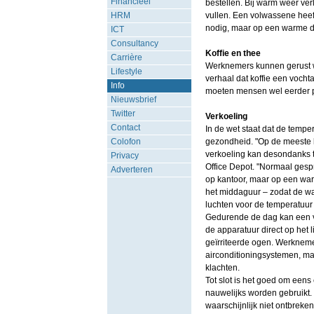
Financieel
bestellen. Bij warm weer ver
HRM
vullen. Een volwassene heef
nodig, maar op een warme dag
ICT
Consultancy
Koffie en thee
Carrière
Werknemers kunnen gerust wa
Lifestyle
verhaal dat koffie een vocht
Info
moeten mensen wel eerder pl
Nieuwsbrief
Twitter
Verkoeling
Contact
In de wet staat dat de temp
Colofon
gezondheid. "Op de meeste k
verkoeling kan desondanks t
Privacy
Office Depot. "Normaal gesp
Adverteren
op kantoor, maar op een warm
het middaguur – zodat de war
luchten voor de temperatuur 
Gedurende de dag kan een ven
de apparatuur direct op het l
geïrriteerde ogen. Werkneme
airconditioningsystemen, ma
klachten.
Tot slot is het goed om eens
nauwelijks worden gebruikt
waarschijnlijk niet ontbreke