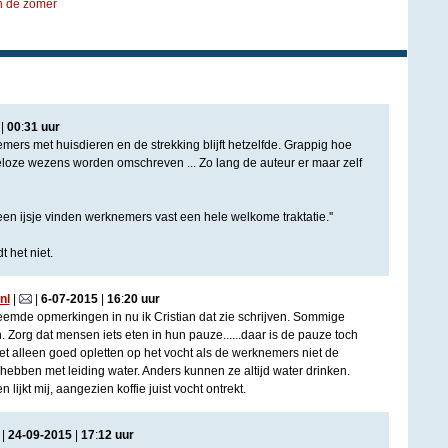
in de zomer
|
00
:
31
uur
ers met huisdieren en de strekking blijft hetzelfde. Grappig hoe
loze wezens worden omschreven ... Zo lang de auteur er maar zelf
een ijsje vinden werknemers vast een hele welkome traktatie.''
 het niet.
nl
|
|
6
-
07
-
2015
|
16
:
20
uur
reemde opmerkingen in nu ik Cristian dat zie schrijven. Sommige
h. Zorg dat mensen iets eten in hun pauze......daar is de pauze toch
 alleen goed opletten op het vocht als de werknemers niet de
hebben met leiding water. Anders kunnen ze altijd water drinken.
en lijkt mij, aangezien koffie juist vocht ontrekt.
|
24
-
09
-
2015
|
17
:
12
uur