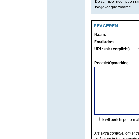
De schrijver neemt een rar
toegevoegde waarde..
REAGEREN
Naam:
Emailadres:
URL: (niet verplicht)
Reactie/Opmerking:
Ik wil bericht per e-ma
Als extra controle, om er z