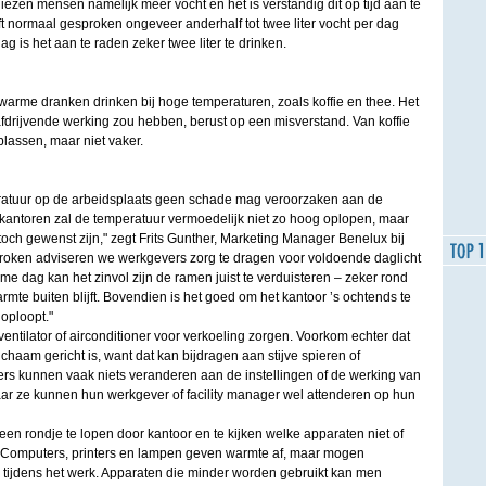
liezen mensen namelijk meer vocht en het is verstandig dit op tijd aan te
t normaal gesproken ongeveer anderhalf tot twee liter vocht per dag
 is het aan te raden zeker twee liter te drinken.
rme dranken drinken bij hoge temperaturen, zoals koffie en thee. Het
afdrijvende werking zou hebben, berust op een misverstand. Van koffie
assen, maar niet vaker.
eratuur op de arbeidsplaats geen schade mag veroorzaken aan de
antoren zal de temperatuur vermoedelijk niet zo hoog oplopen, maar
och gewenst zijn," zegt Frits Gunther, Marketing Manager Benelux bij
roken adviseren we werkgevers zorg te dragen voor voldoende daglicht
e dag kan het zinvol zijn de ramen juist te verduisteren – zeker rond
mte buiten blijft. Bovendien is het goed om het kantoor ’s ochtends te
oploopt."
tilator of airconditioner voor verkoeling zorgen. Voorkom echter dat
ichaam gericht is, want dat kan bijdragen aan stijve spieren of
rs kunnen vaak niets veranderen aan de instellingen of de werking van
ar ze kunnen hun werkgever of facility manager wel attenderen op hun
 een rondje te lopen door kantoor en te kijken welke apparaten niet of
. Computers, printers en lampen geven warmte af, maar mogen
n tijdens het werk. Apparaten die minder worden gebruikt kan men