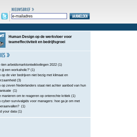
Human Design op de werkvloer voor
teameffectiviteit en bedrijfsgroei
 tien arbeidsmarktontwikkelingen 2022
(1)
n jij een workaholic?’
(1)
 op de vier bedrijven niet bezig met klimaat en
urzaamheid
(3)
 op zeven Nederlanders staat niet achter aanbod van hun
anisatie
(1)
e manieren om te reageren op onterechte kritiek
(1)
 cyber-survivalgids voor managers: hoe ga je om met
eraanvallen?
(1)
d your data
(1)