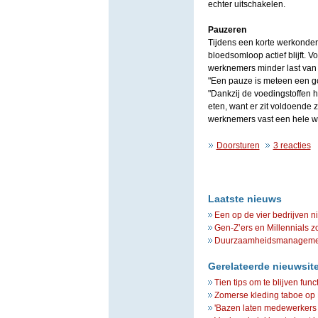
echter uitschakelen.
Pauzeren
Tijdens een korte werkonde
bloedsomloop actief blijft. 
werknemers minder last van 
"Een pauze is meteen een go
"Dankzij de voedingstoffen h
eten, want er zit voldoende 
werknemers vast een hele we
Doorsturen
3 reacties
Laatste nieuws
Een op de vier bedrijven n
Gen-Z’ers en Millennials z
Duurzaamheidsmanagement 
Gerelateerde nieuwsit
Tien tips om te blijven fu
Zomerse kleding taboe op
'Bazen laten medewerkers