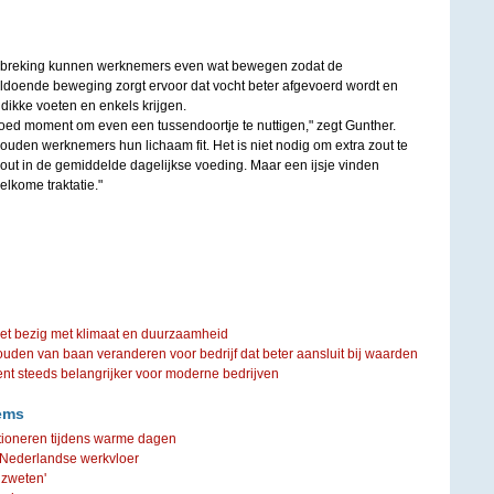
rbreking kunnen werknemers even wat bewegen zodat de
Voldoende beweging zorgt ervoor dat vocht beter afgevoerd wordt en
dikke voeten en enkels krijgen.
ed moment om even een tussendoortje te nuttigen," zegt Gunther.
ouden werknemers hun lichaam fit. Het is niet nodig om extra zout te
zout in de gemiddelde dagelijkse voeding. Maar een ijsje vinden
lkome traktatie."
iet bezig met klimaat en duurzaamheid
ouden van baan veranderen voor bedrijf dat beter aansluit bij waarden
steeds belangrijker voor moderne bedrijven
ems
nctioneren tijdens warme dagen
 Nederlandse werkvloer
 zweten'