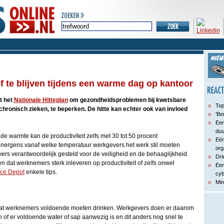
f te blijven tijdens een warme dag op kantoor
t het
Nationale Hitteplan
om gezondheidsproblemen bij kwetsbare
Top
chronisch zieken, te beperken. De hitte kan echter ook van invloed
‘Be
Een
du
e warmte kan de productiviteit zelfs met 30 tot 50 procent
Eén
t nergens vanaf welke temperatuur werkgevers het werk stil moeten
org
rs verantwoordelijk gesteld voor de veiligheid en de behaaglijkheid
Dri
 dat werknemers sterk inleveren op productiviteit of zelfs onwel
Een
ice Depot
enkele tips.
cyb
Min
s dat werknemers voldoende moeten drinken. Werkgevers doen er daarom
en of er voldoende water of sap aanwezig is en dit anders nog snel te