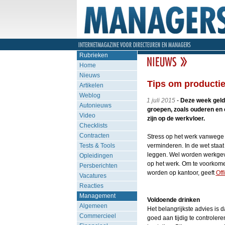
Rubrieken
Home
Nieuws
Tips om productie
Artikelen
Weblog
1 juli 2015
-
Deze week geld
Autonieuws
groepen, zoals ouderen en 
Video
zijn op de werkvloer.
Checklists
Contracten
Stress op het werk vanwege d
Tests & Tools
verminderen. In de wet staa
leggen. Wel worden werkgeve
Opleidingen
op het werk. Om te voorkomen
Persberichten
worden op kantoor, geeft
Off
Vacatures
Reacties
Management
Voldoende drinken
Algemeen
Het belangrijkste advies i
Commercieel
goed aan tijdig te controler