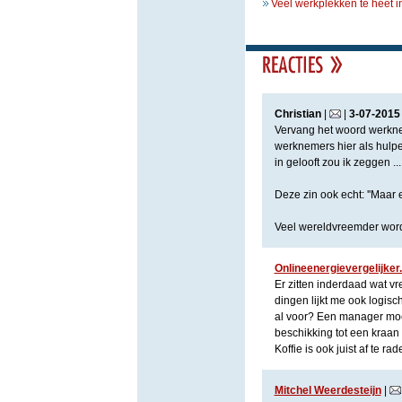
Veel werkplekken te heet 
Christian
|
|
3
-
07
-
2015
Vervang het woord werknem
werknemers hier als hulpe
in gelooft zou ik zeggen ...
Deze zin ook echt: ''Maar 
Veel wereldvreemder wordt
Onlineenergievergelijker.
Er zitten inderdaad wat v
dingen lijkt me ook logisc
al voor? Een manager moet
beschikking tot een kraan 
Koffie is ook juist af te rad
Mitchel Weerdesteijn
|