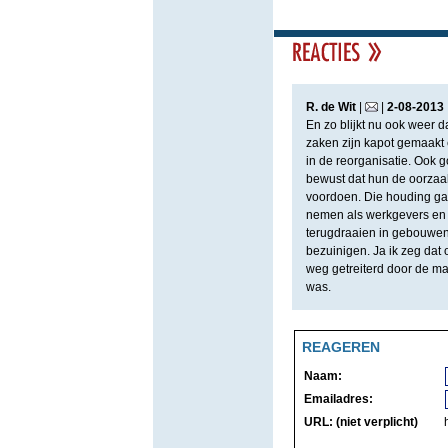
R. de Wit
|
|
2
-
08
-
2013
En zo blijkt nu ook weer da
zaken zijn kapot gemaakt 
in de reorganisatie. Ook 
bewust dat hun de oorzaak
voordoen. Die houding ga
nemen als werkgevers en n
terugdraaien in gebouwen
bezuinigen. Ja ik zeg dat
weg getreiterd door de m
was.
REAGEREN
Naam:
Emailadres:
URL: (niet verplicht)