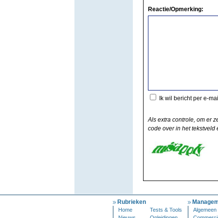
Reactie/Opmerking:
Ik wil bericht per e-ma
Als extra controle, om er z
code over in het tekstveld e
Rubrieken
Managem
Home
Tests & Tools
Algemeen
Nieuws
Opleidingen
Commerci