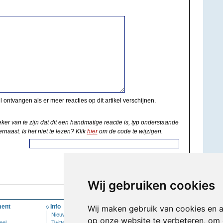
il ontvangen als er meer reacties op dit artikel verschijnen.
eker van te zijn dat dit een handmatige reactie is, typ onderstaande
rnaast. Is het niet te lezen? Klik
hier
om de code te wijzigen.
Wij gebruiken cookies
ent
Info
Mijn Account
Wij maken gebruik van cookies en 
Nieuwsbrief
Inloggen
op onze website te verbeteren, om 
eel
Twitter