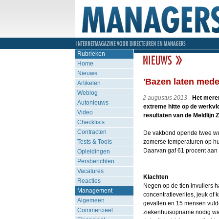
Rubrieken
Home
Nieuws
'Bazen laten med
Artikelen
Weblog
2 augustus 2013
-
Het meren
Autonieuws
extreme hitte op de werkvl
Video
resultaten van de Meldlijn 
Checklists
Contracten
De vakbond opende twee we
Tests & Tools
zomerse temperaturen op hun
Daarvan gaf 61 procent aan 
Opleidingen
Persberichten
Vacatures
Klachten
Reacties
Negen op de tien invullers ha
Management
concentratieverlies, jeuk o
Algemeen
gevallen en 15 mensen vulde
Commercieel
ziekenhuisopname nodig was.