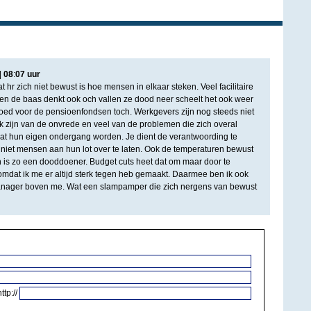
|
08
:
07
uur
t hr zich niet bewust is hoe mensen in elkaar steken. Veel facilitaire
en de baas denkt ook och vallen ze dood neer scheelt het ook weer
goed voor de pensioenfondsen toch. Werkgevers zijn nog steeds niet
 zijn van de onvrede en veel van de problemen die zich overal
at hun eigen ondergang worden. Je dient de verantwoording te
iet mensen aan hun lot over te laten. Ook de temperaturen bewust
 is zo een dooddoener. Budget cuts heet dat om maar door te
 omdat ik me er altijd sterk tegen heb gemaakt. Daarmee ben ik ook
anager boven me. Wat een slampamper die zich nergens van bewust
http://