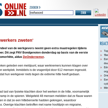
ewerkers zweten'
deel van de werkgevers neemt geen extra maatregelen tijdens
Top
oer. Dit zegt FNV Bondgenoten donderdag op basis van de eerste
‘Be
Zomerhitte, aldus
DeOndernemer
.
Een
du
ken geleden een meldpunt, waar werknemers kunnen klagen over
Eén
 werkplek. Inmiddels is de vragenlijst door 612 mensen ingevuld.
org
dat hun werkgever niets tegen de extreme hitte heeft gedaan.
Dri
Een
cyb
Min
d last van fysieke klachten door het werken in de hitte, voornamelijk
f kramp in de spieren. Welgeteld 48 mensen meldden dat ze flauw waren
n in dat ze een hitteberoerte hadden gekregen, waardoor
 Overige klachten betroffen met name hoofdpijn en migraine,