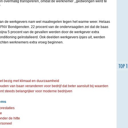
en overmatig transpireren, omdat de werknemer ,,gedwongen werd te
'
 van de werkgevers nam wel maatregelen tegen het warme weer. Helaas
zegt FNV Bondgenoten. 22 procent van de ondervraagden zei dat de baas
In bijna 5 procent van de gevallen werden door de werkgever extra
onditioning geïnstalleerd. Ook deelden werkgevers ijsjes uit, werden
ochten werknemers extra vroeg beginnen.
iet bezig met klimaat en duurzaamheid
ouden van baan veranderen voor bedrijf dat beter aansluit bij waarden
steeds belangrijker voor moderne bedrijven
ems
prestaties
te
nder de hitte
ersoneel