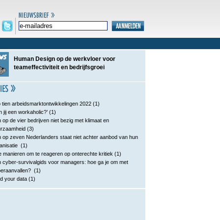
Human Design op de werkvloer voor
teameffectiviteit en bedrijfsgroei
 tien arbeidsmarktontwikkelingen 2022
(1)
n jij een workaholic?’
(1)
 op de vier bedrijven niet bezig met klimaat en
urzaamheid
(3)
 op zeven Nederlanders staat niet achter aanbod van hun
anisatie
(1)
e manieren om te reageren op onterechte kritiek
(1)
 cyber-survivalgids voor managers: hoe ga je om met
eraanvallen?
(1)
d your data
(1)