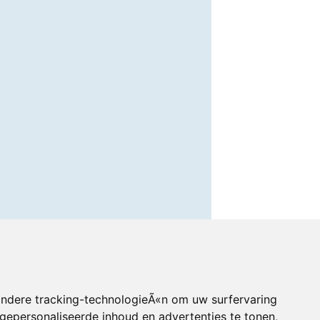
andere tracking-technologieÃ«n om uw surfervaring
gepersonaliseerde inhoud en advertenties te tonen,