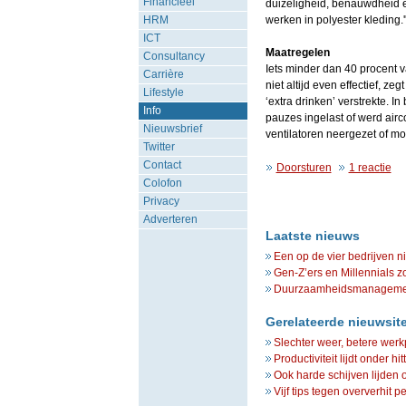
Financieel
duizeligheid, benauwdheid 
HRM
werken in polyester kleding.'
ICT
Maatregelen
Consultancy
Iets minder dan 40 procent
Carrière
niet altijd even effectief, 
Lifestyle
‘extra drinken’ verstrekte. 
Info
pauzes ingelast of werd airc
Nieuwsbrief
ventilatoren neergezet of m
Twitter
Contact
Doorsturen
1 reactie
Colofon
Privacy
Adverteren
Laatste nieuws
Een op de vier bedrijven n
Gen-Z’ers en Millennials z
Duurzaamheidsmanagement 
Gerelateerde nieuwsit
Slechter weer, betere werk
Productiviteit lijdt onder hit
Ook harde schijven lijden o
Vijf tips tegen oververhit p