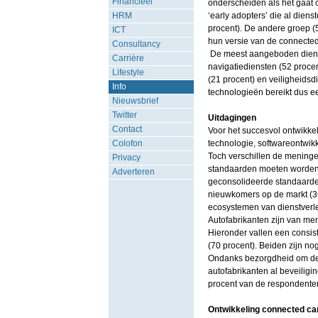
Financieel
onderscheiden als het gaat o
HRM
‘early adopters’ die al dien
procent). De andere groep (
ICT
hun versie van de connected
Consultancy
De meest aangeboden dienste
Carrière
navigatiediensten (52 procent
Lifestyle
(21 procent) en veiligheidsd
Info
technologieën bereikt dus e
Nieuwsbrief
Twitter
Uitdagingen
Contact
Voor het succesvol ontwikke
Colofon
technologie, softwareontwik
Toch verschillen de meninge
Privacy
standaarden moeten worden 
Adverteren
geconsolideerde standaarde
nieuwkomers op de markt (36
ecosystemen van dienstverl
Autofabrikanten zijn van me
Hieronder vallen een consis
(70 procent). Beiden zijn no
Ondanks bezorgdheid om de 
autofabrikanten al beveiligi
procent van de respondenten 
Ontwikkeling connected ca