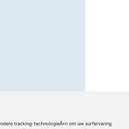
andere tracking-technologieÃ«n om uw surfervaring