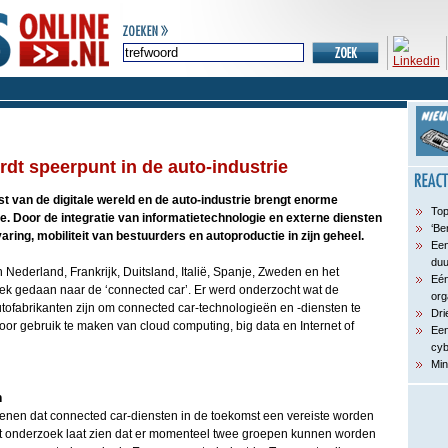
dt speerpunt in de auto-industrie
van de digitale wereld en de auto-industrie brengt enorme
Top
. Door de integratie van informatietechnologie en externe diensten
‘Be
varing, mobiliteit van bestuurders en autoproductie in zijn geheel.
Een
du
Nederland, Frankrijk, Duitsland, Italië, Spanje, Zweden en het
Eén
ek gedaan naar de ‘connected car’. Er werd onderzocht wat de
org
tofabrikanten zijn om connected car-technologieën en -diensten te
Dri
door gebruik te maken van cloud computing, big data en Internet of
Een
cyb
Min
n
nen dat connected car-diensten in de toekomst een vereiste worden
et onderzoek laat zien dat er momenteel twee groepen kunnen worden