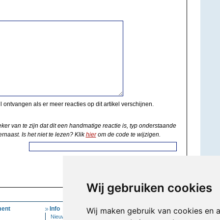
il ontvangen als er meer reacties op dit artikel verschijnen.
eker van te zijn dat dit een handmatige reactie is, typ onderstaande
rnaast. Is het niet te lezen? Klik
hier
om de code te wijzigen.
Wij gebruiken cookies
ent
Info
Mijn Account
Wij maken gebruik van cookies en 
Nieuwsbrief
Inloggen