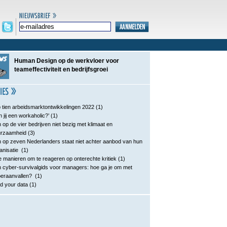
Human Design op de werkvloer voor
teameffectiviteit en bedrijfsgroei
 tien arbeidsmarktontwikkelingen 2022
(1)
n jij een workaholic?’
(1)
 op de vier bedrijven niet bezig met klimaat en
urzaamheid
(3)
 op zeven Nederlanders staat niet achter aanbod van hun
anisatie
(1)
e manieren om te reageren op onterechte kritiek
(1)
 cyber-survivalgids voor managers: hoe ga je om met
eraanvallen?
(1)
d your data
(1)