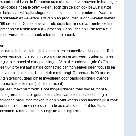
 meerderheid van de Europese autofabrikanten vertrouwen in hun eigen
ar-oplossingen te ontwikkelen. Toch zijn ze zich ook bewust dat ze
 om helemaal zelf oplossingen en diensten te implementeren. Daarom is
abrikanten en -leveranciers van plan producten te ontwikkelen samen
 (69 procent). De meest gevraagde diensten zijn softwareontwikkeling
 procent) en testdiensten (87 procent). Consulting en IT-diensten zijn
n de Europese autofabrikanten erg belangrijk.
gen
et name in beveiliging, infotainment en connectiviteit in de auto. Toch
e overwegingen die sommige organisaties ervan weerhouden om meer
eling van connected car-oplossingen. Van alle ondervraagde CxO’s
 geeft 64 procent aan dat de connected car momenteel geen focus is en
 over de kosten die dit met zich meebrengt. Daarnaast is 23 procent
nten terughoudend om te investeren door onduidelijkheid over de
operationele kosten (achttien procent).
anger een toekomstdroom. Door mogelijkheden rond social, mobile,
e integreren en meer gebruik te maken van telematicatechnologie
heidende producten maken in een markt waarin consumenten juist vaak
eboden krijgen van verschillende autofabrikanten," aldus Prasad
novation, Manufacturing & Logistics bij Cognizant.