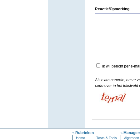
Reactie/Opmerking:
Ik wil bericht per e-ma
Als extra controle, om er z
code over in het tekstveld e
Rubrieken
Managem
Home
Tests & Tools
Algemeen