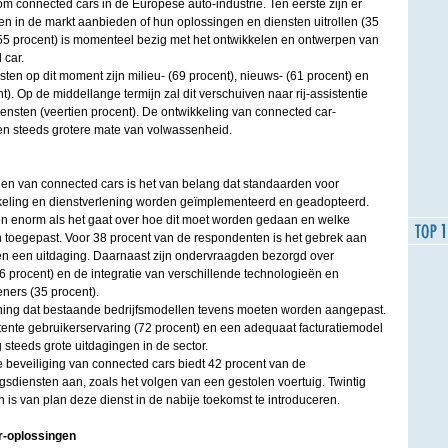
m connected cars in de Europese auto-industrie. Ten eerste zijn er
sten in de markt aanbieden of hun oplossingen en diensten uitrollen (35
55 procent) is momenteel bezig met het ontwikkelen en ontwerpen van
 car.
n op dit moment zijn milieu- (69 procent), nieuws- (61 procent) en
). Op de middellange termijn zal dit verschuiven naar rij-assistentie
iensten (veertien procent). De ontwikkeling van connected car-
en steeds grotere mate van volwassenheid.
len van connected cars is het van belang dat standaarden voor
keling en dienstverlening worden geïmplementeerd en geadopteerd.
n enorm als het gaat over hoe dit moet worden gedaan en welke
toegepast. Voor 38 procent van de respondenten is het gebrek aan
n een uitdaging. Daarnaast zijn ondervraagden bezorgd over
 procent) en de integratie van verschillende technologieën en
eners (35 procent).
ning dat bestaande bedrijfsmodellen tevens moeten worden aangepast.
tente gebruikerservaring (72 procent) en een adequaat facturatiemodel
g steeds grote uitdagingen in de sector.
beveiliging van connected cars biedt 42 procent van de
ngsdiensten aan, zoals het volgen van een gestolen voertuig. Twintig
is van plan deze dienst in de nabije toekomst te introduceren.
r-oplossingen