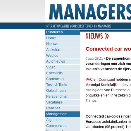
Rubrieken
Home
Nieuws
Connected car wor
Artikelen
Weblog
4 juni 2015
-
De samenkomst 
Autonieuws
veranderingen met zich mee
Video
in auto’s verandert de rijer
Checklists
Contracten
PAC
en
Cognizant
hebben in 
Tests & Tools
Verenigd Koninkrijk onderzo
strategieën van Europese au
Opleidingen
ontwikkelen en in te zetten 
Persberichten
Things.
Vacatures
Reacties
Management
Connected car-oplossinge
Algemeen
Europese autofabrikanten me
Commercieel
van klanten (98 procent). H