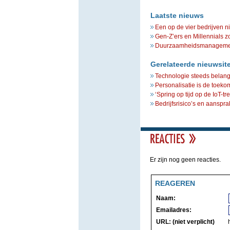
Laatste nieuws
Een op de vier bedrijven n
Gen-Z’ers en Millennials z
Duurzaamheidsmanagement 
Gerelateerde nieuwsit
Technologie steeds belangr
Personalisatie is de toekom
‘Spring op tijd op de IoT-tre
Bedrijfsrisico’s en aanspra
Er zijn nog geen reacties.
REAGEREN
Naam:
Emailadres:
URL: (niet verplicht)