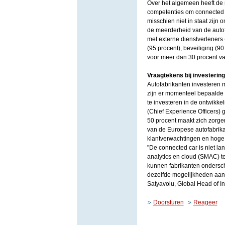
Over het algemeen heeft de
competenties om connected c
misschien niet in staat zijn
de meerderheid van de autof
met externe dienstverleners
(95 procent), beveiliging (90
voor meer dan 30 procent va
Vraagtekens bij investerin
Autofabrikanten investeren m
zijn er momenteel bepaald
te investeren in de ontwikk
(Chief Experience Officers)
50 procent maakt zich zorgen
van de Europese autofabrika
klantverwachtingen en hoge 
"De connected car is niet l
analytics en cloud (SMAC) t
kunnen fabrikanten ondersc
dezelfde mogelijkheden aang
Satyavolu, Global Head of In
Doorsturen
Reageer