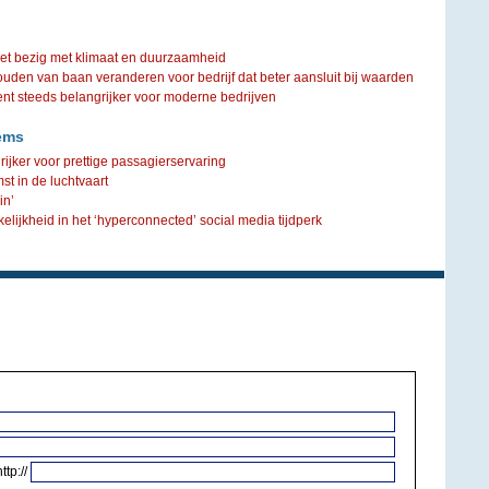
iet bezig met klimaat en duurzaamheid
ouden van baan veranderen voor bedrijf dat beter aansluit bij waarden
steeds belangrijker voor moderne bedrijven
ems
ijker voor prettige passagierservaring
st in de luchtvaart
in’
kelijkheid in het ‘hyperconnected’ social media tijdperk
http://