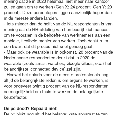
mening dat ze in 2020 helemaal niet meer naar kantoor
zullen gaan om te werken (Gen X: 24 procent; Gen Y: 29
procent). Deze percentages liggen aanzienlijk hoger dan
in de meeste andere landen.
- Iets minder dan de helft van de NL-respondenten is van
mening dat de HR-afdeling van hun bedrijf zich aanpast
om te voorzien in de behoefte van werknemers aan een
mobiele, flexibele manier van werken. Toch denkt ruim
een kwart dat dit proces niet snel genoeg gaat.
- Maar ook de wearable is in opkomst. 28 procent van de
Nederlandse respondenten denkt dat in 2020 de
wearable (zoals smart watches, Google Glass, etc.) het
belangrijkste ‘connected device’ zal zijn.
- Hoewel het salaris voor de meeste professionals nog
altijd de belangrijkste reden is om ergens te werken, is
voor ongeveer twintig procent van de NL-respondenten
de mogelijkheid om thuis te werken de belangrijkste
keuzefactor.
De pc dood? Bepaald niet!
De pc blijkt nog altijd het belangrijkste apparaat te zijn