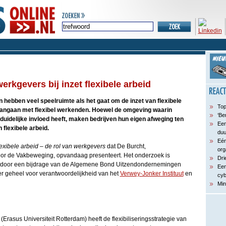
erkgevers bij inzet flexibele arbeid
n hebben veel speelruimte als het gaat om de inzet van flexibele
Top
ij aangaan met flexibel werkenden. Hoewel de omgeving waarin
‘Be
duidelijke invloed heeft, maken bedrijven hun eigen afweging ten
Een
 flexibele arbeid.
du
Eén
exibele arbeid – de rol van werkgevers
dat De Burcht,
org
or de Vakbeweging, opvandaag presenteert. Het onderzoek is
Dri
t door een bijdrage van de Algemene Bond Uitzendondernemingen
Een
er geheel voor verantwoordelijkheid van het
Verwey-Jonker Instituut
en
cyb
Min
rasus Universiteit Rotterdam) heeft de flexibiliseringsstrategie van