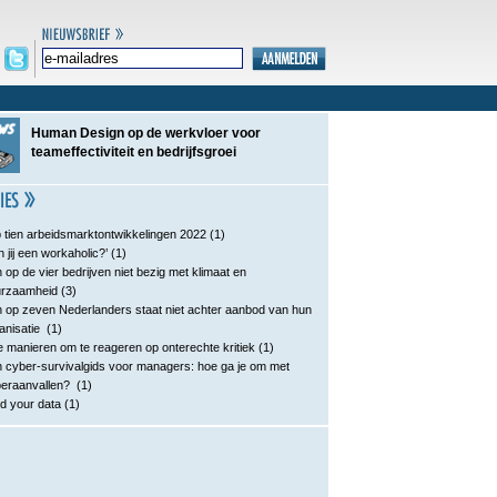
Human Design op de werkvloer voor
teameffectiviteit en bedrijfsgroei
 tien arbeidsmarktontwikkelingen 2022
(1)
n jij een workaholic?’
(1)
 op de vier bedrijven niet bezig met klimaat en
urzaamheid
(3)
 op zeven Nederlanders staat niet achter aanbod van hun
anisatie
(1)
e manieren om te reageren op onterechte kritiek
(1)
 cyber-survivalgids voor managers: hoe ga je om met
eraanvallen?
(1)
d your data
(1)