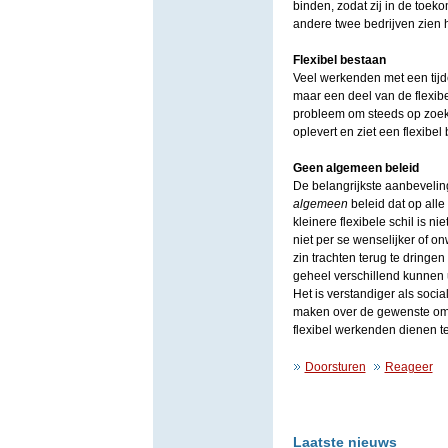
binden, zodat zij in de toe
andere twee bedrijven zien he
Flexibel bestaan
Veel werkenden met een tijd
maar een deel van de flexib
probleem om steeds op zoek 
oplevert en ziet een flexibe
Geen algemeen beleid
De belangrijkste aanbeveling
algemeen
beleid dat op all
kleinere flexibele schil is ni
niet per se wenselijker of o
zin trachten terug te dringen z
geheel verschillend kunnen 
Het is verstandiger als socia
maken over de gewenste omv
flexibel werkenden dienen te
Doorsturen
Reageer
Laatste nieuws