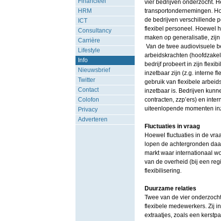
Financieel
vier bedrijven onderzocht. H
HRM
transportondernemingen. Hoe
de bedrijven verschillende p
ICT
flexibel personeel. Hoewel 
Consultancy
maken op generalisatie, zijn
Carrière
Van de twee audiovisuele bed
Lifestyle
arbeidskrachten (hoofdzakeli
Info
bedrijf probeert in zijn flex
Nieuwsbrief
inzetbaar zijn (z.g. interne 
Twitter
gebruik van flexibele arbeid
Contact
inzetbaar is. Bedrijven kunne
Colofon
contracten, zzp’ers) en inter
uiteenlopende momenten inz
Privacy
Adverteren
Fluctuaties in vraag
Hoewel fluctuaties in de vra
lopen de achtergronden daa
markt waar internationaal w
van de overheid (bij een reg
flexibilisering.
Duurzame relaties
Twee van de vier onderzoch
flexibele medewerkers. Zij in
extraatjes, zoals een kerstp