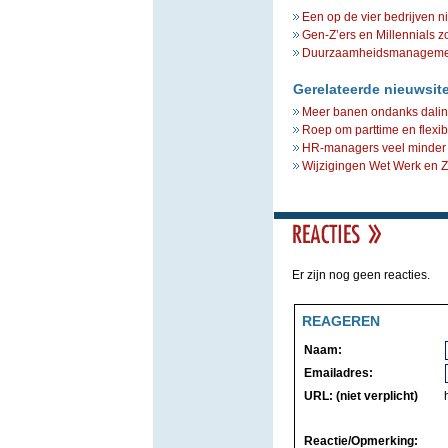
Een op de vier bedrijven n
Gen-Z’ers en Millennials z
Duurzaamheidsmanagement 
Gerelateerde nieuwsit
Meer banen ondanks dalin
Roep om parttime en flexib
HR-managers veel minder 
Wijzigingen Wet Werk en Ze
Er zijn nog geen reacties.
REAGEREN
Naam:
Emailadres:
URL: (niet verplicht)
Reactie/Opmerking: