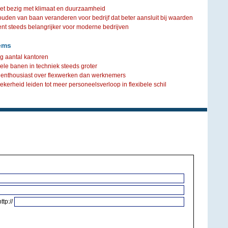
iet bezig met klimaat en duurzaamheid
ouden van baan veranderen voor bedrijf dat beter aansluit bij waarden
steeds belangrijker voor moderne bedrijven
ems
g aantal kantoren
ele banen in techniek steeds groter
enthousiast over flexwerken dan werknemers
kerheid leiden tot meer personeelsverloop in flexibele schil
http://