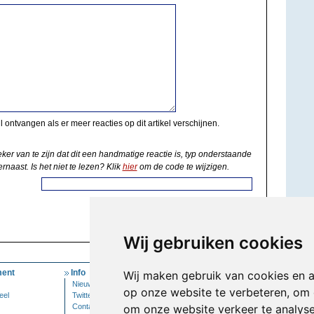
il ontvangen als er meer reacties op dit artikel verschijnen.
eker van te zijn dat dit een handmatige reactie is, typ onderstaande
rnaast. Is het niet te lezen? Klik
hier
om de code te wijzigen.
Wij gebruiken cookies
ent
Info
Mijn Account
Wij maken gebruik van cookies en 
Nieuwsbrief
Inloggen
op onze website te verbeteren, om 
eel
Twitter
Contact
om onze website verkeer te analys