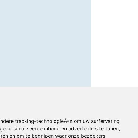
andere tracking-technologieÃ«n om uw surfervaring
gepersonaliseerde inhoud en advertenties te tonen,
eren en om te begrijpen waar onze bezoekers