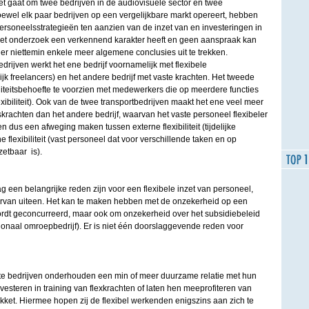
et gaat om twee bedrijven in de audiovisuele sector en twee
wel elk paar bedrijven op een vergelijkbare markt opereert, hebben
ersoneelsstrategieën ten aanzien van de inzet van en investeringen in
het onderzoek een verkennend karakter heeft en geen aanspraak kan
 er niettemin enkele meer algemene conclusies uit te trekken.
rijven werkt het ene bedrijf voornamelijk met flexibele
jk freelancers) en het andere bedrijf met vaste krachten. Het tweede
ibiliteitsbehoefte te voorzien met medewerkers die op meerdere functies
flexibiliteit). Ook van de twee transportbedrijven maakt het ene veel meer
skrachten dan het andere bedrijf, waarvan het vaste personeel flexibeler
n dus een afweging maken tussen externe flexibiliteit (tijdelijke
ne flexibiliteit (vast personeel dat voor verschillende taken en op
etbaar is).
ag een belangrijke reden zijn voor een flexibele inzet van personeel,
rvan uiteen. Het kan te maken hebben met de onzekerheid op een
ordt geconcurreerd, maar ook om onzekerheid over het subsidiebeleid
ionaal omroepbedrijf). Er is niet één doorslaggevende reden voor
te bedrijven onderhouden een min of meer duurzame relatie met hun
vesteren in training van flexkrachten of laten hen meeprofiteren van
akket. Hiermee hopen zij de flexibel werkenden enigszins aan zich te