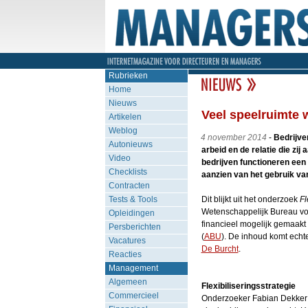
Rubrieken
Home
Nieuws
Veel speelruimte w
Artikelen
Weblog
4 november 2014
-
Bedrijve
Autonieuws
arbeid en de relatie die z
Video
bedrijven functioneren een 
Checklists
aanzien van het gebruik van
Contracten
Tests & Tools
Dit blijkt uit het onderzoek
Fl
Wetenschappelijk Bureau vo
Opleidingen
financieel mogelijk gemaak
Persberichten
(
ABU
). De inhoud komt echt
Vacatures
De Burcht
.
Reacties
Management
Algemeen
Flexibiliseringsstrategie
Commercieel
Onderzoeker Fabian Dekker (E