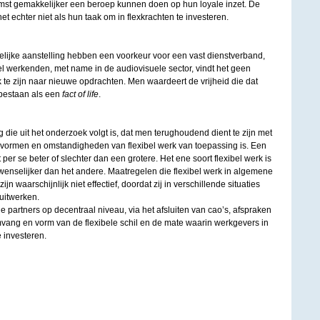
komst gemakkelijker een beroep kunnen doen op hun loyale inzet. De
t echter niet als hun taak om in flexkrachten te investeren.
elijke aanstelling hebben een voorkeur voor een vast dienstverband,
el werkenden, met name in de audiovisuele sector, vindt het geen
te zijn naar nieuwe opdrachten. Men waardeert de vrijheid die dat
l bestaan als een
fact of life
.
 die uit het onderzoek volgt is, dat men terughoudend dient te zijn met
e vormen en omstandigheden van flexibel werk van toepassing is. Een
et per se beter of slechter dan een grotere. Het ene soort flexibel werk is
nwenselijker dan het andere. Maatregelen die flexibel werk in algemene
ijn waarschijnlijk niet effectief, doordat zij in verschillende situaties
uitwerken.
le partners op decentraal niveau, via het afsluiten van cao’s, afspraken
ang en vorm van de flexibele schil en de mate waarin werkgevers in
 investeren.