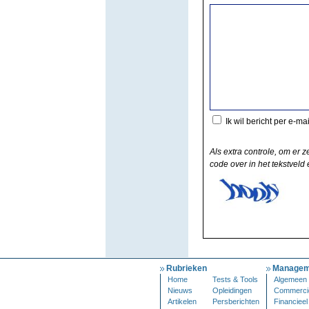
Ik wil bericht per e-ma
Als extra controle, om er z
code over in het tekstveld e
Rubrieken
Managem
Home
Tests & Tools
Algemeen
Nieuws
Opleidingen
Commerci
Artikelen
Persberichten
Financieel