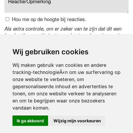
Hou me op de hoogte bij reacties.
Als extra controle, om er zeker van te zijn dat dit een
handmatige reactie is, typ onderstaande code over in
het tekstveld ernaast. Is het niet te lezen? Klik
hier
om
de code te wijzigen.
Wij gebruiken cookies
Wij maken gebruik van cookies en andere
tracking-technologieÃ«n om uw surfervaring op
onze website te verbeteren, om
gepersonaliseerde inhoud en advertenties te
tonen, om onze website verkeer te analyseren
en om te begrijpen waar onze bezoekers
Inloggen
vandaan komen.
Ik ga akkoord
Wijzig mijn voorkeuren
© 2000-2026 UFE Media:
Managersonline.nl
|
Brisk magazine
Partners:
Autowereld.com
|
Personeelsnet
| ABM Financial News