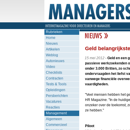
Rubrieken
Home
Nieuws
Geld belangrijkste
Artikelen
Weblog
15 mei 2012
-
Geld en een g
Autonieuws
passieve werkzoekenden om 
Video
onder 3.000 Britten, zo schr
Checklists
ondervraagden het liefst v
Contracten
vanwege financiële overweg
Tests & Tools
vaardigheden.
Opleidingen
"Veel mensen hebben het gev
Persberichten
HR Magazine. "In de huidige
Vacatures
onzeker over de toekomst, z
Reacties
ze hebben."
Management
Algemeen
Commercieel
Piloot