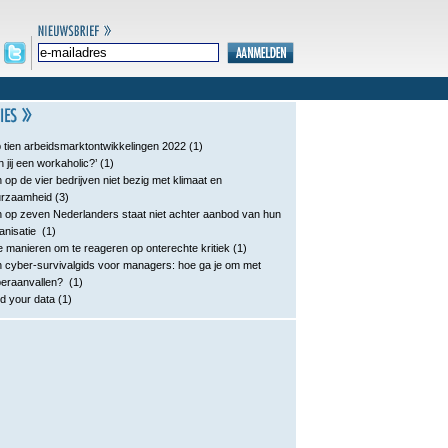
 tien arbeidsmarktontwikkelingen 2022
(1)
n jij een workaholic?’
(1)
 op de vier bedrijven niet bezig met klimaat en
urzaamheid
(3)
 op zeven Nederlanders staat niet achter aanbod van hun
anisatie
(1)
e manieren om te reageren op onterechte kritiek
(1)
 cyber-survivalgids voor managers: hoe ga je om met
eraanvallen?
(1)
d your data
(1)