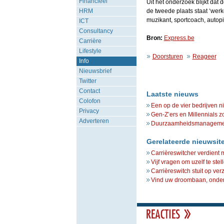
Financieel
Uit het onderzoek blijkt dat d
HRM
de tweede plaats staat ‘werke
muzikant, sportcoach, autopil
ICT
Consultancy
Bron:
Express.be
Carrière
Lifestyle
Doorsturen
Reageer
Info
Nieuwsbrief
Twitter
Contact
Laatste nieuws
Colofon
Een op de vier bedrijven n
Privacy
Gen-Z’ers en Millennials z
Adverteren
Duurzaamheidsmanagement 
Gerelateerde nieuwsit
Carrièreswitcher verdient 
Vijf vragen om uzelf te ste
Carrièreswitch stuit op ver
Vind uw droombaan, onders