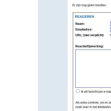
Er zijn nog geen reacties.
REAGEREN
Naam:
Emailadres:
URL: (niet verplicht)
Reactie/Opmerking:
Ik wil bericht per e-ma
Als extra controle, om er z
code over in het tekstveld e