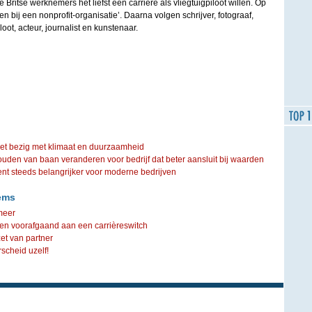
e Britse werknemers het liefst een carrière als vliegtuigpiloot willen. Op
n bij een nonprofit-organisatie’. Daarna volgen schrijver, fotograaf,
oot, acteur, journalist en kunstenaar.
iet bezig met klimaat en duurzaamheid
ouden van baan veranderen voor bedrijf dat beter aansluit bij waarden
steeds belangrijker voor moderne bedrijven
ems
meer
llen voorafgaand aan een carrièreswitch
zet van partner
cheid uzelf!