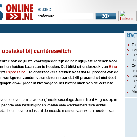
Top
 obstakel bij carrièreswitch
‘Be
Een
du
ebrek aan de juiste vaardigheden zijn de belangrijkste redenen voor
Eén
hun huidige baan aan te houden. Dat blijkt uit onderzoek van
Bing
org
ijft
Express.be
. De onderzoekers stelden vast dat 60 procent van de
Dri
an werkgever zouden veranderen, maar dat 46 procent het niet doet
Een
ingen en 42 procent niet wegens het niet hebben van de vereiste
cyb
Min
oel te leven om te werken," merkt sociologe Jenni Trent Hughes op in
 periode van bezuinigingen voelen vele werknemers zich echter
odat het niet vreemd is dat de meeste mensen vast willen houden wat