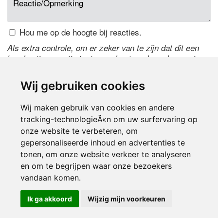
Hou me op de hoogte bij reacties.
Als extra controle, om er zeker van te zijn dat dit een
handmatige reactie is, typ onderstaande code over in
het tekstveld ernaast. Is het niet te lezen? Klik
hier
om
de code te wijzigen.
Wij gebruiken cookies
Wij maken gebruik van cookies en andere
tracking-technologieÃ«n om uw surfervaring op
onze website te verbeteren, om
gepersonaliseerde inhoud en advertenties te
tonen, om onze website verkeer te analyseren
en om te begrijpen waar onze bezoekers
Inloggen
vandaan komen.
Ik ga akkoord
Wijzig mijn voorkeuren
© 2000-2026 UFE Media:
Managersonline.nl
|
Brisk magazine
Partners:
Autowereld.com
|
Personeelsnet
| ABM Financial News